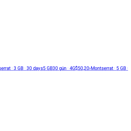
errat · 3 GB · 30 days
5 GB
30 gün · 4G
$50,20
›
Montserrat · 5 GB ·