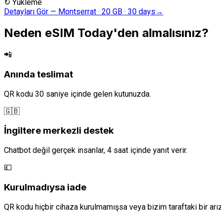
↻
Yükleme
Detayları Gör
—
Montserrat · 20 GB · 30 days
→
Neden eSIM Today'den almalısınız?
📲
Anında teslimat
QR kodu 30 saniye içinde gelen kutunuzda.
🇬🇧
İngiltere merkezli destek
Chatbot değil gerçek insanlar, 4 saat içinde yanıt verir.
💷
Kurulmadıysa iade
QR kodu hiçbir cihaza kurulmamışsa veya bizim taraftaki bir arı