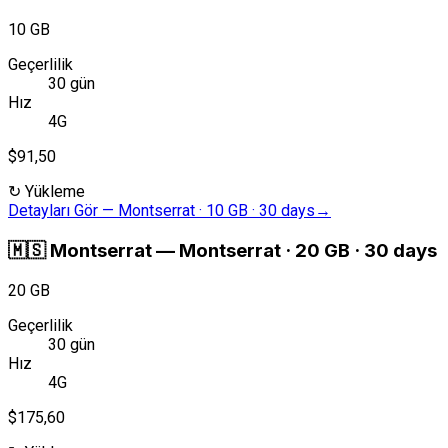
10 GB
Geçerlilik
30 gün
Hız
4G
$91,50
↻
Yükleme
Detayları Gör
—
Montserrat · 10 GB · 30 days
→
🇲🇸
Montserrat
—
Montserrat · 20 GB · 30 days
20 GB
Geçerlilik
30 gün
Hız
4G
$175,60