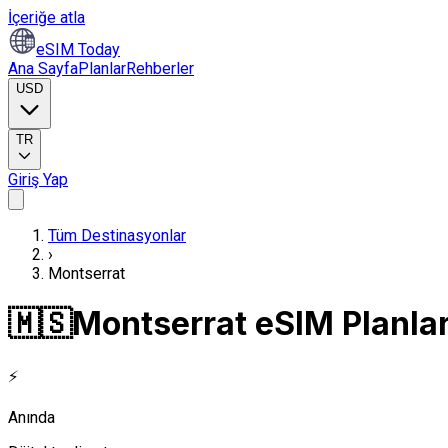
İçeriğe atla
eSIM Today
Ana Sayfa
Planlar
Rehberler
USD
TR
Giriş Yap
Tüm Destinasyonlar
›
Montserrat
🇲🇸
Montserrat eSIM Planlar
⚡
Anında