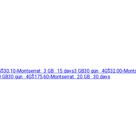
G
$30,10
›
Montserrat · 3 GB · 15 days
3 GB
30 gün · 4G
$32,00
›
Monts
0 GB
30 gün · 4G
$175,60
›
Montserrat · 20 GB · 30 days