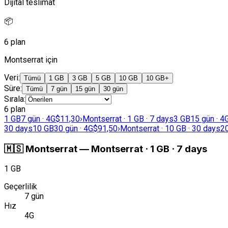
Dijital teslimat
📦
6 plan
Montserrat için
Veri
:
Tümü
1 GB
3 GB
5 GB
10 GB
10 GB+
Süre
:
Tümü
7 gün
15 gün
30 gün
Sırala
:
6 plan
1 GB
7 gün · 4G
$11,30
›
Montserrat · 1 GB · 7 days
3 GB
15 gün · 4
30 days
10 GB
30 gün · 4G
$91,50
›
Montserrat · 10 GB · 30 days
2
🇲🇸
Montserrat
—
Montserrat · 1 GB · 7 days
1 GB
Geçerlilik
7 gün
Hız
4G