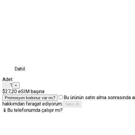
Dahil
Adet
1
−
+
$27,20
eSIM başına
Bu ürünün satın alma sonrasında a
Promosyon kodunuz var mı?
hakkımdan feragat ediyorum.
Satın Al
📱
Bu telefonumda çalışır mı?