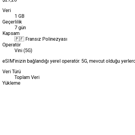
Veri
1 GB
Geçerlilik
7 gün
Kapsam
🇵🇫
Fransız Polinezyası
Operatör
Vini (5G)
eSIM'inizin bağlandığı yerel operatör. 5G, mevcut olduğu yerle
Veri Türü
Toplam Veri
Yükleme