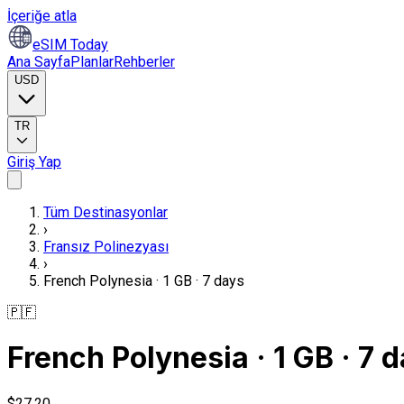
İçeriğe atla
eSIM Today
Ana Sayfa
Planlar
Rehberler
USD
TR
Giriş Yap
Tüm Destinasyonlar
›
Fransız Polinezyası
›
French Polynesia · 1 GB · 7 days
🇵🇫
French Polynesia · 1 GB · 7 
$27,20