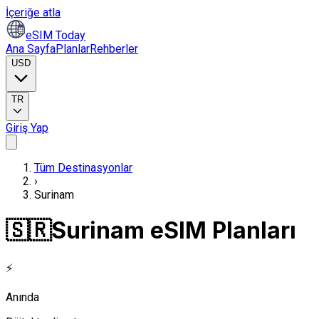
İçeriğe atla
eSIM Today
Ana Sayfa
Planlar
Rehberler
USD
TR
Giriş Yap
Tüm Destinasyonlar
›
Surinam
🇸🇷
Surinam eSIM Planları
⚡
Anında