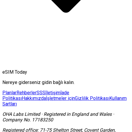
eSIM Today
Nereye giderseniz gidin bağlı kalın.
Planlar
Rehberler
SSS
İletişim
İade
Politikası
Hakkımızda
İşletmeler için
Gizlilik Politikası
Kullanım
Şartları
OHA Labs Limited
·
Registered in
England and Wales
·
Company No.
17183250
Registered office:
71-75 Shelton Street, Covent Garden,