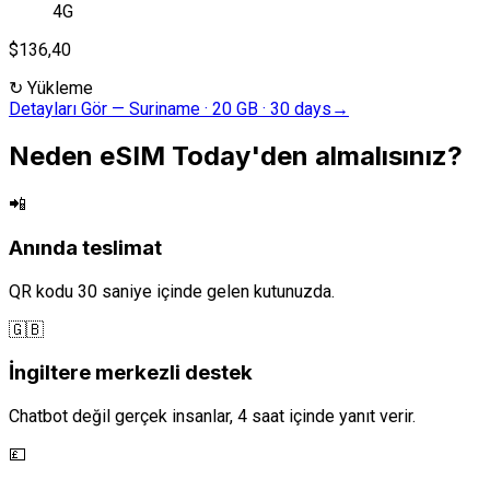
4G
$136,40
↻
Yükleme
Detayları Gör
—
Suriname · 20 GB · 30 days
→
Neden eSIM Today'den almalısınız?
📲
Anında teslimat
QR kodu 30 saniye içinde gelen kutunuzda.
🇬🇧
İngiltere merkezli destek
Chatbot değil gerçek insanlar, 4 saat içinde yanıt verir.
💷