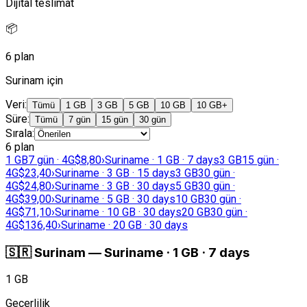
Dijital teslimat
📦
6 plan
Surinam için
Veri
:
Tümü
1 GB
3 GB
5 GB
10 GB
10 GB+
Süre
:
Tümü
7 gün
15 gün
30 gün
Sırala
:
6 plan
1 GB
7 gün · 4G
$8,80
›
Suriname · 1 GB · 7 days
3 GB
15 gün ·
4G
$23,40
›
Suriname · 3 GB · 15 days
3 GB
30 gün ·
4G
$24,80
›
Suriname · 3 GB · 30 days
5 GB
30 gün ·
4G
$39,00
›
Suriname · 5 GB · 30 days
10 GB
30 gün ·
4G
$71,10
›
Suriname · 10 GB · 30 days
20 GB
30 gün ·
4G
$136,40
›
Suriname · 20 GB · 30 days
🇸🇷
Surinam
—
Suriname · 1 GB · 7 days
1 GB
Geçerlilik