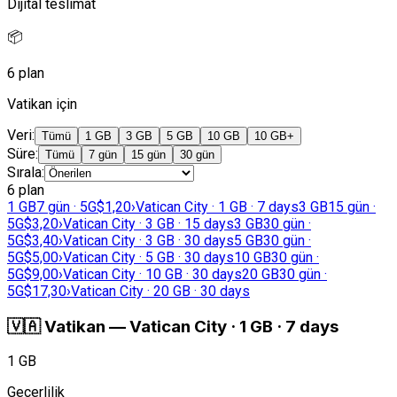
Dijital teslimat
📦
6 plan
Vatikan için
Veri
:
Tümü
1 GB
3 GB
5 GB
10 GB
10 GB+
Süre
:
Tümü
7 gün
15 gün
30 gün
Sırala
:
6 plan
1 GB
7 gün · 5G
$1,20
›
Vatican City · 1 GB · 7 days
3 GB
15 gün ·
5G
$3,20
›
Vatican City · 3 GB · 15 days
3 GB
30 gün ·
5G
$3,40
›
Vatican City · 3 GB · 30 days
5 GB
30 gün ·
5G
$5,00
›
Vatican City · 5 GB · 30 days
10 GB
30 gün ·
5G
$9,00
›
Vatican City · 10 GB · 30 days
20 GB
30 gün ·
5G
$17,30
›
Vatican City · 20 GB · 30 days
🇻🇦
Vatikan
—
Vatican City · 1 GB · 7 days
1 GB
Geçerlilik