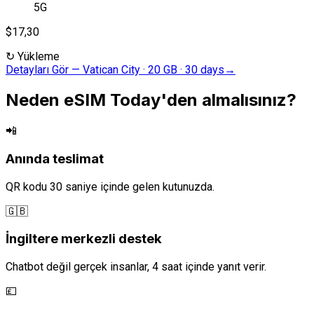
5G
$17,30
↻
Yükleme
Detayları Gör
—
Vatican City · 20 GB · 30 days
→
Neden eSIM Today'den almalısınız?
📲
Anında teslimat
QR kodu 30 saniye içinde gelen kutunuzda.
🇬🇧
İngiltere merkezli destek
Chatbot değil gerçek insanlar, 4 saat içinde yanıt verir.
💷