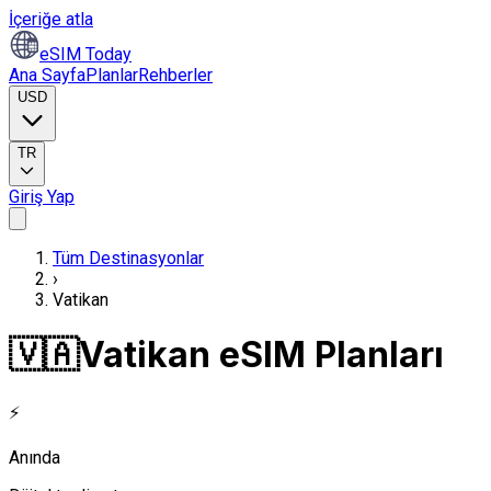
İçeriğe atla
eSIM Today
Ana Sayfa
Planlar
Rehberler
USD
TR
Giriş Yap
Tüm Destinasyonlar
›
Vatikan
🇻🇦
Vatikan eSIM Planları
⚡
Anında