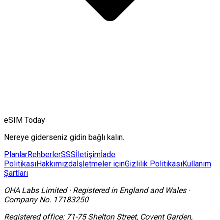
eSIM Today
Nereye giderseniz gidin bağlı kalın.
Planlar
Rehberler
SSS
İletişim
İade
Politikası
Hakkımızda
İşletmeler için
Gizlilik Politikası
Kullanım
Şartları
OHA Labs Limited
·
Registered in
England and Wales
·
Company No.
17183250
Registered office:
71-75 Shelton Street, Covent Garden,