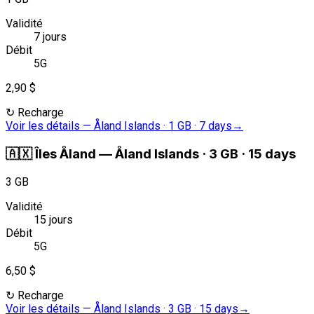
Validité
7 jours
Débit
5G
2,90 $
↻
Recharge
Voir les détails
—
Åland Islands · 1 GB · 7 days
→
🇦🇽
Îles Åland
—
Åland Islands · 3 GB · 15 days
3 GB
Validité
15 jours
Débit
5G
6,50 $
↻
Recharge
Voir les détails
—
Åland Islands · 3 GB · 15 days
→