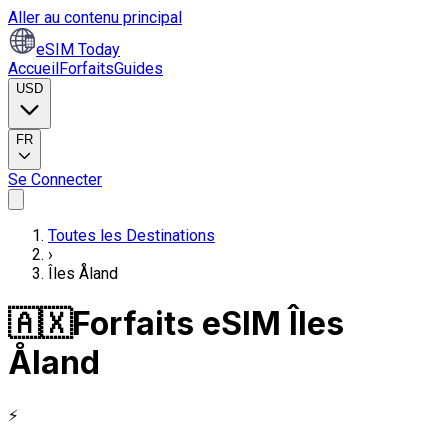
Aller au contenu principal
eSIM Today
Accueil
Forfaits
Guides
USD
FR
Se Connecter
Toutes les Destinations
›
Îles Åland
🇦🇽
Forfaits eSIM Îles
Åland
⚡