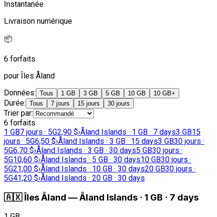
Instantanée
Livraison numérique
📦
6 forfaits
pour Îles Åland
Données
:
Tous
1 GB
3 GB
5 GB
10 GB
10 GB+
Durée
:
Tous
7 jours
15 jours
30 jours
Trier par
:
6 forfaits
1 GB
7 jours · 5G
2,90 $
›
Åland Islands · 1 GB · 7 days
3 GB
15
jours · 5G
6,50 $
›
Åland Islands · 3 GB · 15 days
3 GB
30 jours ·
5G
6,70 $
›
Åland Islands · 3 GB · 30 days
5 GB
30 jours ·
5G
10,60 $
›
Åland Islands · 5 GB · 30 days
10 GB
30 jours ·
5G
21,00 $
›
Åland Islands · 10 GB · 30 days
20 GB
30 jours ·
5G
41,20 $
›
Åland Islands · 20 GB · 30 days
🇦🇽
Îles Åland
—
Åland Islands · 1 GB · 7 days
1 GB