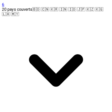
6
20 pays couverts
🇧🇩 🇨🇳 🇰🇷 🇮🇳 🇮🇩 🇯🇵 🇰🇿 🇰🇬
🇱🇦 🇲🇾