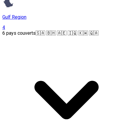
Gulf Region
4
6 pays couverts
🇸🇦 🇧🇭 🇦🇪 🇮🇶 🇰🇼 🇶🇦