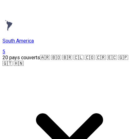
South America
5
20 pays couverts
🇦🇷 🇧🇴 🇧🇷 🇨🇱 🇨🇴 🇨🇷 🇪🇨 🇬🇵
🇬🇹 🇭🇳