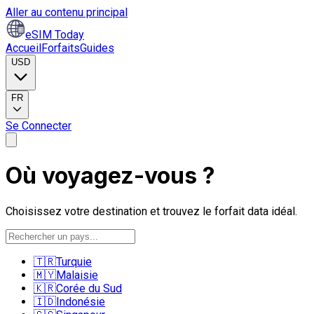
Aller au contenu principal
eSIM Today
Accueil
Forfaits
Guides
USD
FR
Se Connecter
Où voyagez-vous ?
Choisissez votre destination et trouvez le forfait data idéal.
🇹🇷
Turquie
🇲🇾
Malaisie
🇰🇷
Corée du Sud
🇮🇩
Indonésie