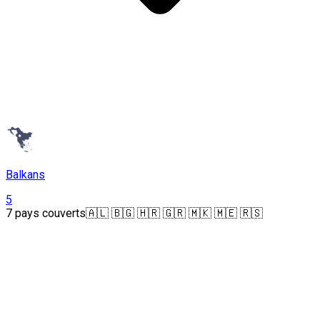
Balkans
5
7 pays couverts
🇦🇱 🇧🇬 🇭🇷 🇬🇷 🇲🇰 🇲🇪 🇷🇸