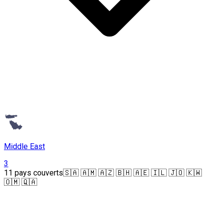
Middle East
3
11 pays couverts
🇸🇦 🇦🇲 🇦🇿 🇧🇭 🇦🇪 🇮🇱 🇯🇴 🇰🇼
🇴🇲 🇶🇦