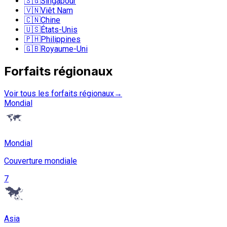
🇸🇬
Singapour
🇻🇳
Viêt Nam
🇨🇳
Chine
🇺🇸
États-Unis
🇵🇭
Philippines
🇬🇧
Royaume-Uni
Forfaits régionaux
Voir tous les forfaits régionaux
→
Mondial
Mondial
Couverture mondiale
7
Asia