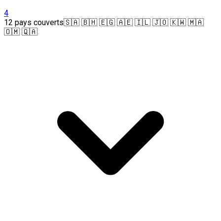
4
12 pays couverts
🇸🇦 🇧🇭 🇪🇬 🇦🇪 🇮🇱 🇯🇴 🇰🇼 🇲🇦
🇴🇲 🇶🇦