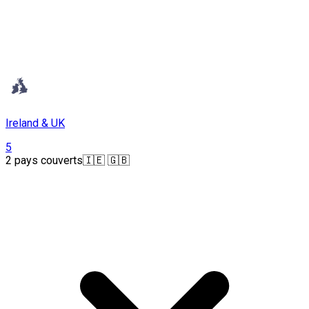
Ireland & UK
5
2 pays couverts
🇮🇪 🇬🇧