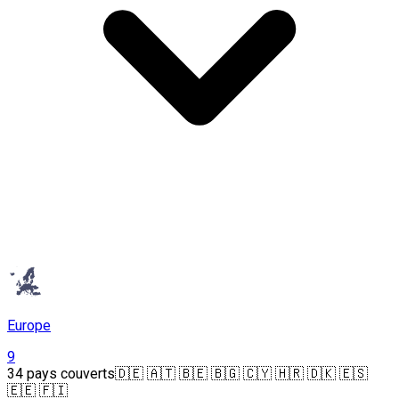
Europe
9
34 pays couverts
🇩🇪 🇦🇹 🇧🇪 🇧🇬 🇨🇾 🇭🇷 🇩🇰 🇪🇸
🇪🇪 🇫🇮