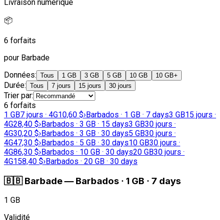
Livraison numérique
📦
6 forfaits
pour Barbade
Données
:
Tous
1 GB
3 GB
5 GB
10 GB
10 GB+
Durée
:
Tous
7 jours
15 jours
30 jours
Trier par
:
6 forfaits
1 GB
7 jours · 4G
10,60 $
›
Barbados · 1 GB · 7 days
3 GB
15 jours ·
4G
28,40 $
›
Barbados · 3 GB · 15 days
3 GB
30 jours ·
4G
30,20 $
›
Barbados · 3 GB · 30 days
5 GB
30 jours ·
4G
47,30 $
›
Barbados · 5 GB · 30 days
10 GB
30 jours ·
4G
86,30 $
›
Barbados · 10 GB · 30 days
20 GB
30 jours ·
4G
158,40 $
›
Barbados · 20 GB · 30 days
🇧🇧
Barbade
—
Barbados · 1 GB · 7 days
1 GB
Validité