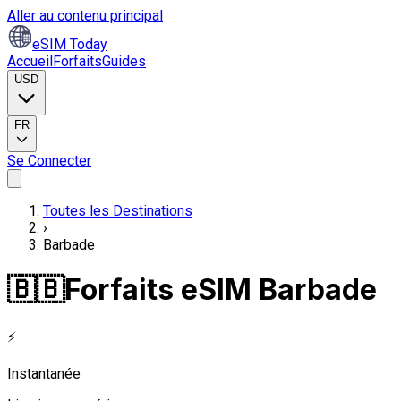
Aller au contenu principal
eSIM Today
Accueil
Forfaits
Guides
USD
FR
Se Connecter
Toutes les Destinations
›
Barbade
🇧🇧
Forfaits eSIM Barbade
⚡
Instantanée