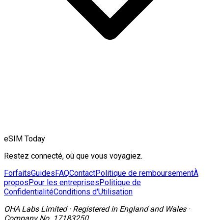
eSIM Today
Restez connecté, où que vous voyagiez.
Forfaits
Guides
FAQ
Contact
Politique de remboursement
À
propos
Pour les entreprises
Politique de
Confidentialité
Conditions d'Utilisation
OHA Labs Limited
·
Registered in
England and Wales
·
Company No.
17183250