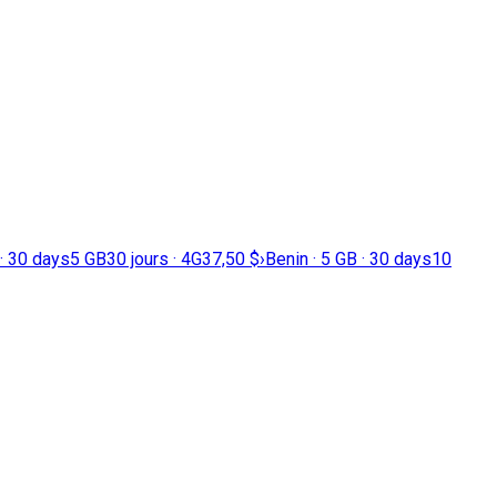
 · 30 days
5 GB
30 jours · 4G
37,50 $
›
Benin · 5 GB · 30 days
10