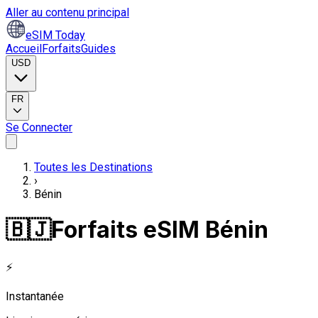
Aller au contenu principal
eSIM Today
Accueil
Forfaits
Guides
USD
FR
Se Connecter
Toutes les Destinations
›
Bénin
🇧🇯
Forfaits eSIM Bénin
⚡
Instantanée