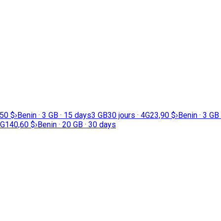
,50 $
›
Benin · 3 GB · 15 days
3 GB
30 jours · 4G
23,90 $
›
Benin · 3 GB
4G
140,60 $
›
Benin · 20 GB · 30 days