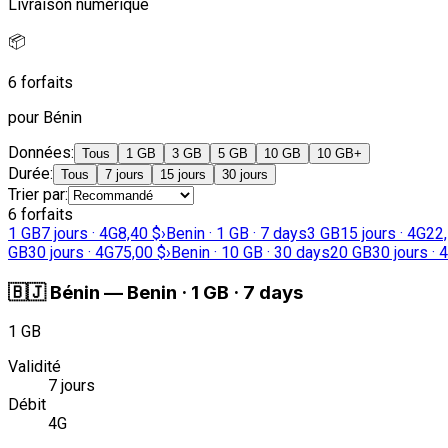
Livraison numérique
📦
6 forfaits
pour Bénin
Données
:
Tous
1 GB
3 GB
5 GB
10 GB
10 GB+
Durée
:
Tous
7 jours
15 jours
30 jours
Trier par
:
6 forfaits
1 GB
7 jours · 4G
8,40 $
›
Benin · 1 GB · 7 days
3 GB
15 jours · 4G
22
GB
30 jours · 4G
75,00 $
›
Benin · 10 GB · 30 days
20 GB
30 jours · 
🇧🇯
Bénin
—
Benin · 1 GB · 7 days
1 GB
Validité
7 jours
Débit
4G