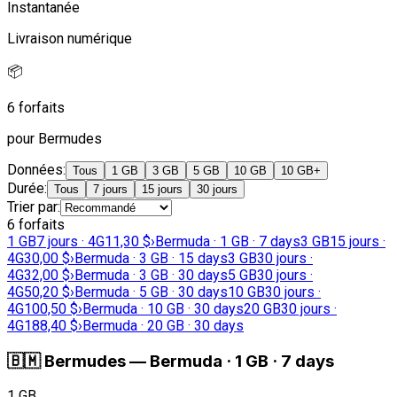
Instantanée
Livraison numérique
📦
6 forfaits
pour Bermudes
Données
:
Tous
1 GB
3 GB
5 GB
10 GB
10 GB+
Durée
:
Tous
7 jours
15 jours
30 jours
Trier par
:
6 forfaits
1 GB
7 jours · 4G
11,30 $
›
Bermuda · 1 GB · 7 days
3 GB
15 jours ·
4G
30,00 $
›
Bermuda · 3 GB · 15 days
3 GB
30 jours ·
4G
32,00 $
›
Bermuda · 3 GB · 30 days
5 GB
30 jours ·
4G
50,20 $
›
Bermuda · 5 GB · 30 days
10 GB
30 jours ·
4G
100,50 $
›
Bermuda · 10 GB · 30 days
20 GB
30 jours ·
4G
188,40 $
›
Bermuda · 20 GB · 30 days
🇧🇲
Bermudes
—
Bermuda · 1 GB · 7 days
1 GB