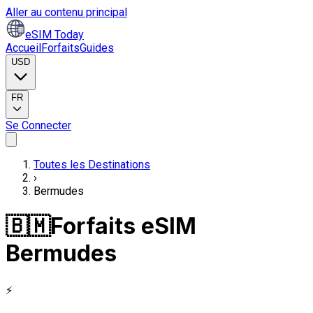
Aller au contenu principal
eSIM Today
Accueil
Forfaits
Guides
USD
FR
Se Connecter
Toutes les Destinations
›
Bermudes
🇧🇲
Forfaits eSIM
Bermudes
⚡