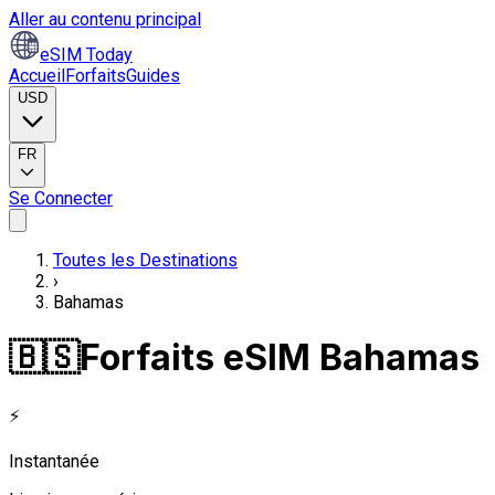
Aller au contenu principal
eSIM Today
Accueil
Forfaits
Guides
USD
FR
Se Connecter
Toutes les Destinations
›
Bahamas
🇧🇸
Forfaits eSIM Bahamas
⚡
Instantanée