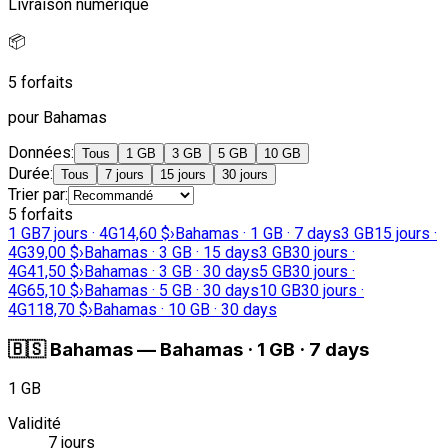
Livraison numérique
📦
5 forfaits
pour Bahamas
Données
:
Tous
1 GB
3 GB
5 GB
10 GB
Durée
:
Tous
7 jours
15 jours
30 jours
Trier par
:
5 forfaits
1 GB
7 jours · 4G
14,60 $
›
Bahamas · 1 GB · 7 days
3 GB
15 jours ·
4G
39,00 $
›
Bahamas · 3 GB · 15 days
3 GB
30 jours ·
4G
41,50 $
›
Bahamas · 3 GB · 30 days
5 GB
30 jours ·
4G
65,10 $
›
Bahamas · 5 GB · 30 days
10 GB
30 jours ·
4G
118,70 $
›
Bahamas · 10 GB · 30 days
🇧🇸
Bahamas
—
Bahamas · 1 GB · 7 days
1 GB
Validité
7 jours