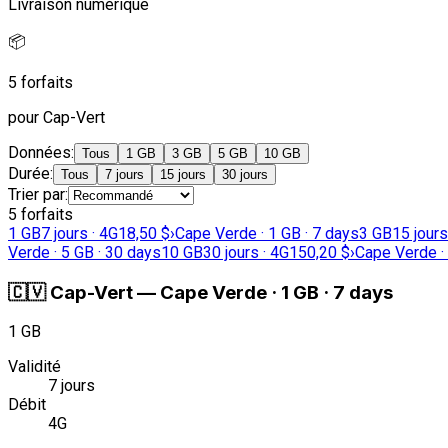
Livraison numérique
📦
5 forfaits
pour Cap-Vert
Données
:
Tous
1 GB
3 GB
5 GB
10 GB
Durée
:
Tous
7 jours
15 jours
30 jours
Trier par
:
5 forfaits
1 GB
7 jours · 4G
18,50 $
›
Cape Verde · 1 GB · 7 days
3 GB
15 jours
Verde · 5 GB · 30 days
10 GB
30 jours · 4G
150,20 $
›
Cape Verde ·
🇨🇻
Cap-Vert
—
Cape Verde · 1 GB · 7 days
1 GB
Validité
7 jours
Débit
4G