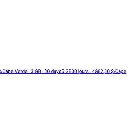
$
›
Cape Verde · 3 GB · 30 days
5 GB
30 jours · 4G
82,30 $
›
Cape