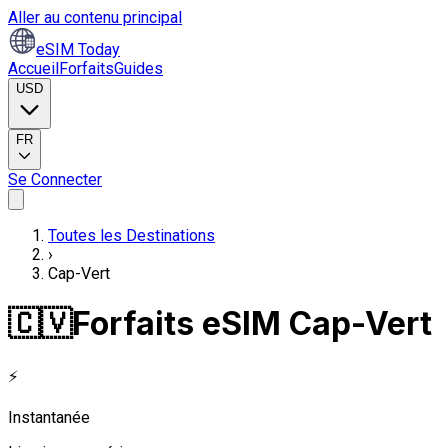
Aller au contenu principal
eSIM Today
Accueil
Forfaits
Guides
USD
FR
Se Connecter
Toutes les Destinations
›
Cap-Vert
🇨🇻
Forfaits eSIM Cap-Vert
⚡
Instantanée