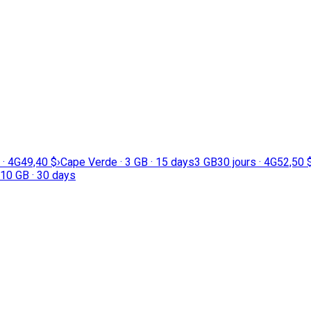
 · 4G
49,40 $
›
Cape Verde · 3 GB · 15 days
3 GB
30 jours · 4G
52,50 
 10 GB · 30 days