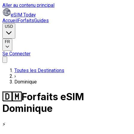
Aller au contenu principal
eSIM Today
Accueil
Forfaits
Guides
USD
FR
Se Connecter
Toutes les Destinations
›
Dominique
🇩🇲
Forfaits eSIM
Dominique
⚡