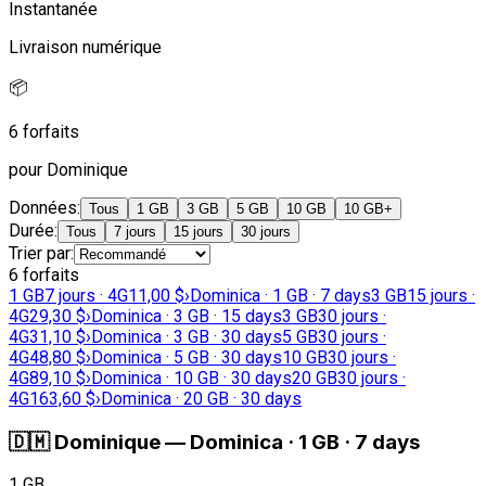
Instantanée
Livraison numérique
📦
6 forfaits
pour Dominique
Données
:
Tous
1 GB
3 GB
5 GB
10 GB
10 GB+
Durée
:
Tous
7 jours
15 jours
30 jours
Trier par
:
6 forfaits
1 GB
7 jours · 4G
11,00 $
›
Dominica · 1 GB · 7 days
3 GB
15 jours ·
4G
29,30 $
›
Dominica · 3 GB · 15 days
3 GB
30 jours ·
4G
31,10 $
›
Dominica · 3 GB · 30 days
5 GB
30 jours ·
4G
48,80 $
›
Dominica · 5 GB · 30 days
10 GB
30 jours ·
4G
89,10 $
›
Dominica · 10 GB · 30 days
20 GB
30 jours ·
4G
163,60 $
›
Dominica · 20 GB · 30 days
🇩🇲
Dominique
—
Dominica · 1 GB · 7 days
1 GB