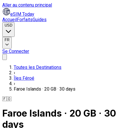
Aller au contenu principal
eSIM Today
Accueil
Forfaits
Guides
USD
FR
Se Connecter
Toutes les Destinations
›
Îles Féroé
›
Faroe Islands · 20 GB · 30 days
🇫🇴
Faroe Islands · 20 GB · 30
days