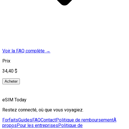
Voir la FAQ complète
→
Prix
34,40 $
Acheter
eSIM Today
Restez connecté, où que vous voyagiez.
Forfaits
Guides
FAQ
Contact
Politique de remboursement
À
propos
Pour les entreprises
Politique de