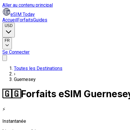
Aller au contenu principal
eSIM Today
Accueil
Forfaits
Guides
USD
FR
Se Connecter
Toutes les Destinations
›
Guernesey
🇬🇬
Forfaits eSIM Guernese
⚡
Instantanée