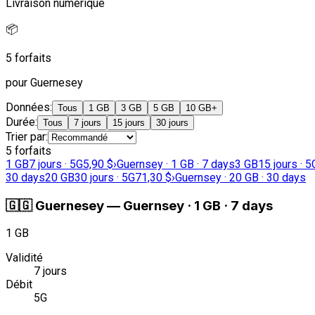
Livraison numérique
📦
5 forfaits
pour Guernesey
Données
:
Tous
1 GB
3 GB
5 GB
10 GB+
Durée
:
Tous
7 jours
15 jours
30 jours
Trier par
:
5 forfaits
1 GB
7 jours · 5G
5,90 $
›
Guernsey · 1 GB · 7 days
3 GB
15 jours · 5
30 days
20 GB
30 jours · 5G
71,30 $
›
Guernsey · 20 GB · 30 days
🇬🇬
Guernesey
—
Guernsey · 1 GB · 7 days
1 GB
Validité
7 jours
Débit
5G