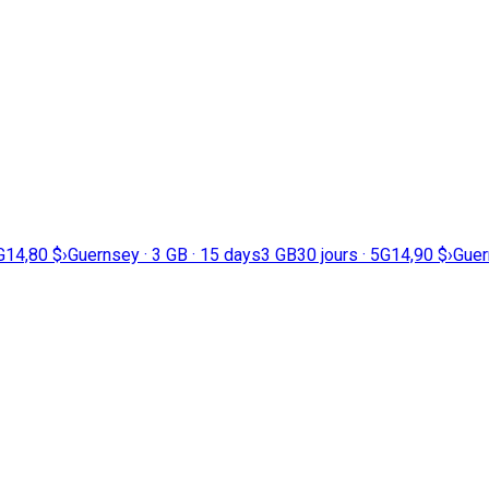
G
14,80 $
›
Guernsey · 3 GB · 15 days
3 GB
30 jours · 5G
14,90 $
›
Guer