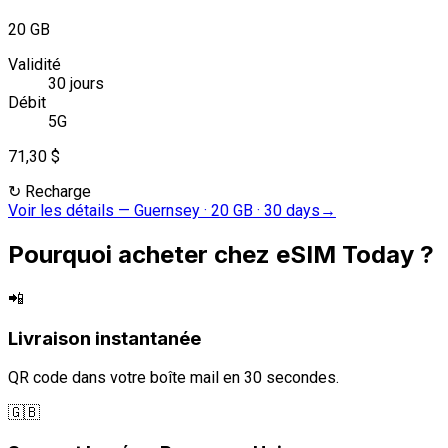
20 GB
Validité
30 jours
Débit
5G
71,30 $
↻
Recharge
Voir les détails
—
Guernsey · 20 GB · 30 days
→
Pourquoi acheter chez eSIM Today ?
📲
Livraison instantanée
QR code dans votre boîte mail en 30 secondes.
🇬🇧