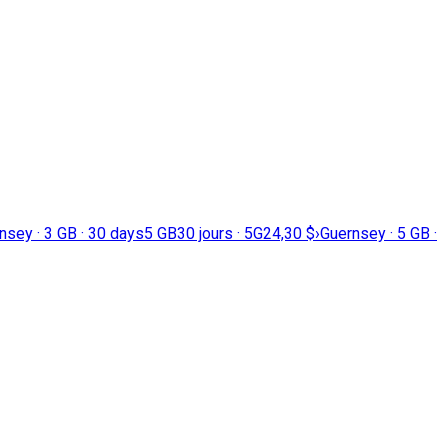
nsey · 3 GB · 30 days
5 GB
30 jours · 5G
24,30 $
›
Guernsey · 5 GB ·