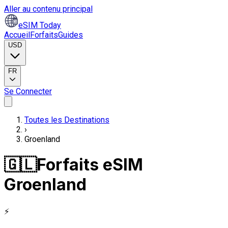
Aller au contenu principal
eSIM Today
Accueil
Forfaits
Guides
USD
FR
Se Connecter
Toutes les Destinations
›
Groenland
🇬🇱
Forfaits eSIM
Groenland
⚡