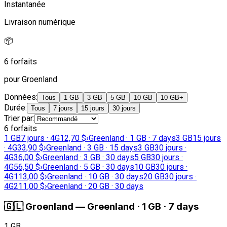
Instantanée
Livraison numérique
📦
6 forfaits
pour Groenland
Données
:
Tous
1 GB
3 GB
5 GB
10 GB
10 GB+
Durée
:
Tous
7 jours
15 jours
30 jours
Trier par
:
6 forfaits
1 GB
7 jours · 4G
12,70 $
›
Greenland · 1 GB · 7 days
3 GB
15 jours
· 4G
33,90 $
›
Greenland · 3 GB · 15 days
3 GB
30 jours ·
4G
36,00 $
›
Greenland · 3 GB · 30 days
5 GB
30 jours ·
4G
56,50 $
›
Greenland · 5 GB · 30 days
10 GB
30 jours ·
4G
113,00 $
›
Greenland · 10 GB · 30 days
20 GB
30 jours ·
4G
211,00 $
›
Greenland · 20 GB · 30 days
🇬🇱
Groenland
—
Greenland · 1 GB · 7 days
1 GB