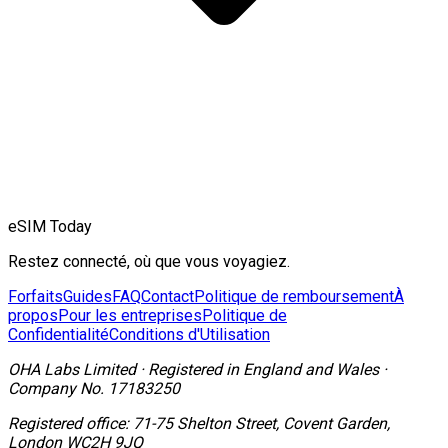
eSIM Today
Restez connecté, où que vous voyagiez.
Forfaits
Guides
FAQ
Contact
Politique de remboursement
À
propos
Pour les entreprises
Politique de
Confidentialité
Conditions d'Utilisation
OHA Labs Limited
·
Registered in
England and Wales
·
Company No.
17183250
Registered office:
71-75 Shelton Street, Covent Garden,
London WC2H 9JQ