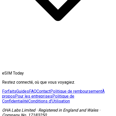
eSIM Today
Restez connecté, où que vous voyagiez.
Forfaits
Guides
FAQ
Contact
Politique de remboursement
À
propos
Pour les entreprises
Politique de
Confidentialité
Conditions d'Utilisation
OHA Labs Limited
·
Registered in
England and Wales
·
Company No.
17183250