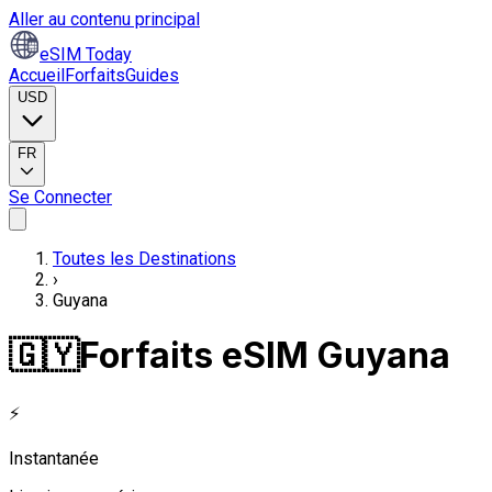
Aller au contenu principal
eSIM Today
Accueil
Forfaits
Guides
USD
FR
Se Connecter
Toutes les Destinations
›
Guyana
🇬🇾
Forfaits eSIM Guyana
⚡
Instantanée