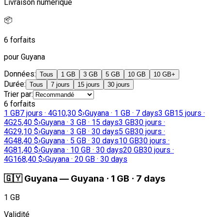
Livraison numérique
📦
6 forfaits
pour Guyana
Données
:
Tous
1 GB
3 GB
5 GB
10 GB
10 GB+
Durée
:
Tous
7 jours
15 jours
30 jours
Trier par
:
6 forfaits
1 GB
7 jours · 4G
10,30 $
›
Guyana · 1 GB · 7 days
3 GB
15 jours ·
4G
25,40 $
›
Guyana · 3 GB · 15 days
3 GB
30 jours ·
4G
29,10 $
›
Guyana · 3 GB · 30 days
5 GB
30 jours ·
4G
48,40 $
›
Guyana · 5 GB · 30 days
10 GB
30 jours ·
4G
81,40 $
›
Guyana · 10 GB · 30 days
20 GB
30 jours ·
4G
168,40 $
›
Guyana · 20 GB · 30 days
🇬🇾
Guyana
—
Guyana · 1 GB · 7 days
1 GB
Validité