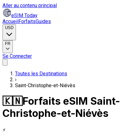
Aller au contenu principal
eSIM Today
Accueil
Forfaits
Guides
USD
FR
Se Connecter
Toutes les Destinations
›
Saint-Christophe-et-Niévès
🇰🇳
Forfaits eSIM Saint-
Christophe-et-Niévès
⚡