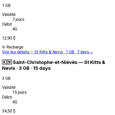
1 GB
Validité
7 jours
Débit
4G
12,90 $
↻
Recharge
Voir les détails
—
St Kitts & Nevis · 1 GB · 7 days
→
🇰🇳
Saint-Christophe-et-Niévès
—
St Kitts &
Nevis · 3 GB · 15 days
3 GB
Validité
15 jours
Débit
4G
34,50 $