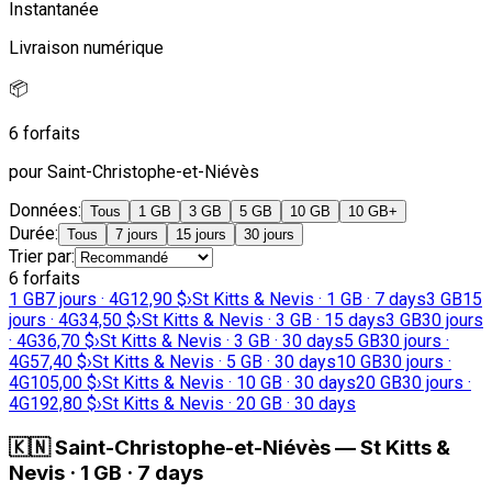
Instantanée
Livraison numérique
📦
6 forfaits
pour Saint-Christophe-et-Niévès
Données
:
Tous
1 GB
3 GB
5 GB
10 GB
10 GB+
Durée
:
Tous
7 jours
15 jours
30 jours
Trier par
:
6 forfaits
1 GB
7 jours · 4G
12,90 $
›
St Kitts & Nevis · 1 GB · 7 days
3 GB
15
jours · 4G
34,50 $
›
St Kitts & Nevis · 3 GB · 15 days
3 GB
30 jours
· 4G
36,70 $
›
St Kitts & Nevis · 3 GB · 30 days
5 GB
30 jours ·
4G
57,40 $
›
St Kitts & Nevis · 5 GB · 30 days
10 GB
30 jours ·
4G
105,00 $
›
St Kitts & Nevis · 10 GB · 30 days
20 GB
30 jours ·
4G
192,80 $
›
St Kitts & Nevis · 20 GB · 30 days
🇰🇳
Saint-Christophe-et-Niévès
—
St Kitts &
Nevis · 1 GB · 7 days