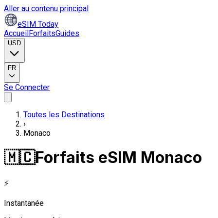
Aller au contenu principal
eSIM Today
Accueil
Forfaits
Guides
USD
FR
Se Connecter
Toutes les Destinations
›
Monaco
🇲🇨
Forfaits eSIM Monaco
⚡
Instantanée