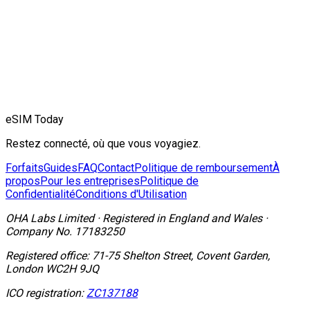
eSIM Today
Restez connecté, où que vous voyagiez.
Forfaits
Guides
FAQ
Contact
Politique de remboursement
À
propos
Pour les entreprises
Politique de
Confidentialité
Conditions d'Utilisation
OHA Labs Limited
·
Registered in
England and Wales
·
Company No.
17183250
Registered office:
71-75 Shelton Street, Covent Garden,
London WC2H 9JQ
ICO registration:
ZC137188