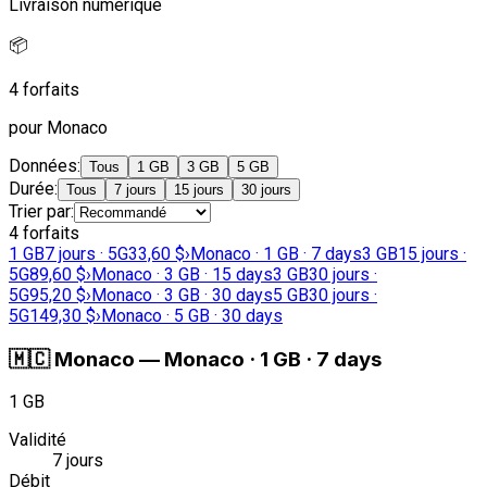
Livraison numérique
📦
4 forfaits
pour Monaco
Données
:
Tous
1 GB
3 GB
5 GB
Durée
:
Tous
7 jours
15 jours
30 jours
Trier par
:
4 forfaits
1 GB
7 jours · 5G
33,60 $
›
Monaco · 1 GB · 7 days
3 GB
15 jours ·
5G
89,60 $
›
Monaco · 3 GB · 15 days
3 GB
30 jours ·
5G
95,20 $
›
Monaco · 3 GB · 30 days
5 GB
30 jours ·
5G
149,30 $
›
Monaco · 5 GB · 30 days
🇲🇨
Monaco
—
Monaco · 1 GB · 7 days
1 GB
Validité
7 jours
Débit