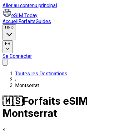
Aller au contenu principal
eSIM Today
Accueil
Forfaits
Guides
USD
FR
Se Connecter
Toutes les Destinations
›
Montserrat
🇲🇸
Forfaits eSIM
Montserrat
⚡