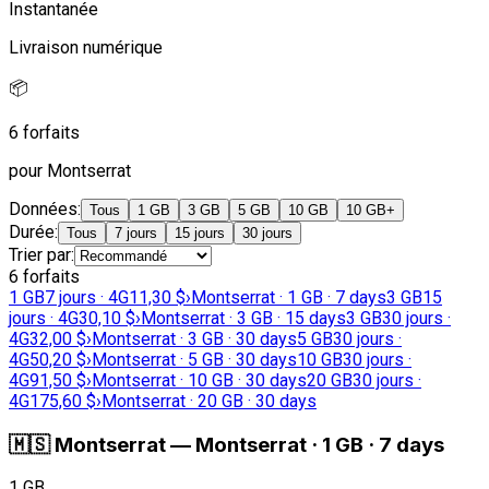
Instantanée
Livraison numérique
📦
6 forfaits
pour Montserrat
Données
:
Tous
1 GB
3 GB
5 GB
10 GB
10 GB+
Durée
:
Tous
7 jours
15 jours
30 jours
Trier par
:
6 forfaits
1 GB
7 jours · 4G
11,30 $
›
Montserrat · 1 GB · 7 days
3 GB
15
jours · 4G
30,10 $
›
Montserrat · 3 GB · 15 days
3 GB
30 jours ·
4G
32,00 $
›
Montserrat · 3 GB · 30 days
5 GB
30 jours ·
4G
50,20 $
›
Montserrat · 5 GB · 30 days
10 GB
30 jours ·
4G
91,50 $
›
Montserrat · 10 GB · 30 days
20 GB
30 jours ·
4G
175,60 $
›
Montserrat · 20 GB · 30 days
🇲🇸
Montserrat
—
Montserrat · 1 GB · 7 days
1 GB