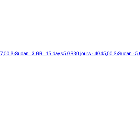
7,00 $
›
Sudan · 3 GB · 15 days
5 GB
30 jours · 4G
45,00 $
›
Sudan · 5 