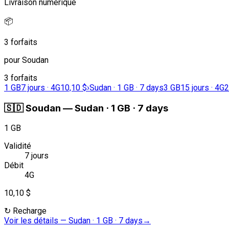
Livraison numérique
📦
3 forfaits
pour Soudan
3 forfaits
1 GB
7 jours · 4G
10,10 $
›
Sudan · 1 GB · 7 days
3 GB
15 jours · 4G
2
🇸🇩
Soudan
—
Sudan · 1 GB · 7 days
1 GB
Validité
7 jours
Débit
4G
10,10 $
↻
Recharge
Voir les détails
—
Sudan · 1 GB · 7 days
→