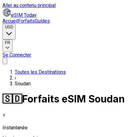
Aller au contenu principal
eSIM Today
Accueil
Forfaits
Guides
USD
FR
Se Connecter
Toutes les Destinations
›
Soudan
🇸🇩
Forfaits eSIM Soudan
⚡
Instantanée