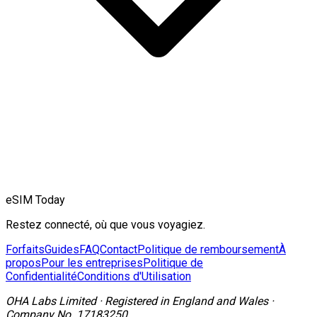
eSIM Today
Restez connecté, où que vous voyagiez.
Forfaits
Guides
FAQ
Contact
Politique de remboursement
À
propos
Pour les entreprises
Politique de
Confidentialité
Conditions d'Utilisation
OHA Labs Limited
·
Registered in
England and Wales
·
Company No.
17183250