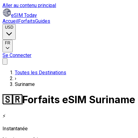
Aller au contenu principal
eSIM Today
Accueil
Forfaits
Guides
USD
FR
Se Connecter
Toutes les Destinations
›
Suriname
🇸🇷
Forfaits eSIM Suriname
⚡
Instantanée