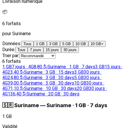
Livraison numérique
📦
6 forfaits
pour Suriname
Données
:
Tous
1 GB
3 GB
5 GB
10 GB
10 GB+
Durée
:
Tous
7 jours
15 jours
30 jours
Trier par
:
6 forfaits
1 GB
7 jours · 4G
8,80 $
›
Suriname · 1 GB · 7 days
3 GB
15 jours ·
4G
23,40 $
›
Suriname · 3 GB · 15 days
3 GB
30 jours ·
4G
24,80 $
›
Suriname · 3 GB · 30 days
5 GB
30 jours ·
4G
39,00 $
›
Suriname · 5 GB · 30 days
10 GB
30 jours ·
4G
71,10 $
›
Suriname · 10 GB · 30 days
20 GB
30 jours ·
4G
136,40 $
›
Suriname · 20 GB · 30 days
🇸🇷
Suriname
—
Suriname · 1 GB · 7 days
1 GB
Validité