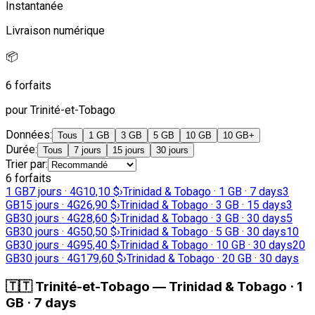
Instantanée
Livraison numérique
📦
6 forfaits
pour Trinité-et-Tobago
Données
:
Tous
1 GB
3 GB
5 GB
10 GB
10 GB+
Durée
:
Tous
7 jours
15 jours
30 jours
Trier par
:
6 forfaits
1 GB
7 jours · 4G
10,10 $
›
Trinidad & Tobago · 1 GB · 7 days
3
GB
15 jours · 4G
26,90 $
›
Trinidad & Tobago · 3 GB · 15 days
3
GB
30 jours · 4G
28,60 $
›
Trinidad & Tobago · 3 GB · 30 days
5
GB
30 jours · 4G
50,50 $
›
Trinidad & Tobago · 5 GB · 30 days
10
GB
30 jours · 4G
95,40 $
›
Trinidad & Tobago · 10 GB · 30 days
20
GB
30 jours · 4G
179,60 $
›
Trinidad & Tobago · 20 GB · 30 days
🇹🇹
Trinité-et-Tobago
—
Trinidad & Tobago · 1
GB · 7 days