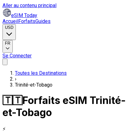
Aller au contenu principal
eSIM Today
Accueil
Forfaits
Guides
USD
FR
Se Connecter
Toutes les Destinations
›
Trinité-et-Tobago
🇹🇹
Forfaits eSIM Trinité-
et-Tobago
⚡