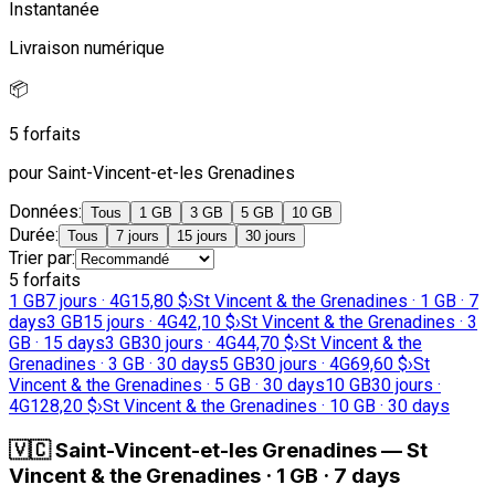
Instantanée
Livraison numérique
📦
5 forfaits
pour Saint-Vincent-et-les Grenadines
Données
:
Tous
1 GB
3 GB
5 GB
10 GB
Durée
:
Tous
7 jours
15 jours
30 jours
Trier par
:
5 forfaits
1 GB
7 jours · 4G
15,80 $
›
St Vincent & the Grenadines · 1 GB · 7
days
3 GB
15 jours · 4G
42,10 $
›
St Vincent & the Grenadines · 3
GB · 15 days
3 GB
30 jours · 4G
44,70 $
›
St Vincent & the
Grenadines · 3 GB · 30 days
5 GB
30 jours · 4G
69,60 $
›
St
Vincent & the Grenadines · 5 GB · 30 days
10 GB
30 jours ·
4G
128,20 $
›
St Vincent & the Grenadines · 10 GB · 30 days
🇻🇨
Saint-Vincent-et-les Grenadines
—
St
Vincent & the Grenadines · 1 GB · 7 days