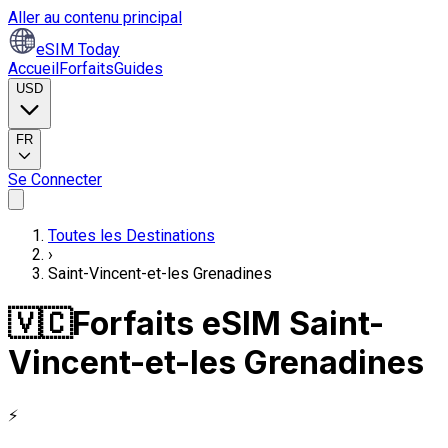
Aller au contenu principal
eSIM Today
Accueil
Forfaits
Guides
USD
FR
Se Connecter
Toutes les Destinations
›
Saint-Vincent-et-les Grenadines
🇻🇨
Forfaits eSIM Saint-
Vincent-et-les Grenadines
⚡