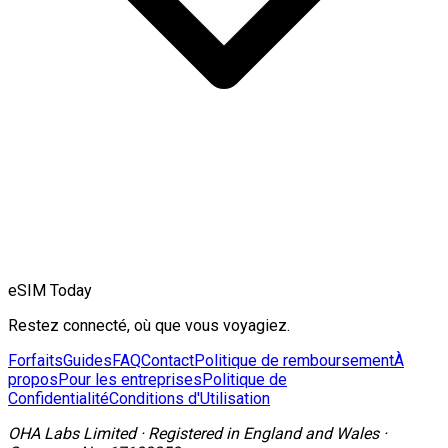
eSIM Today
Restez connecté, où que vous voyagiez.
Forfaits
Guides
FAQ
Contact
Politique de remboursement
À
propos
Pour les entreprises
Politique de
Confidentialité
Conditions d'Utilisation
OHA Labs Limited
·
Registered in
England and Wales
·