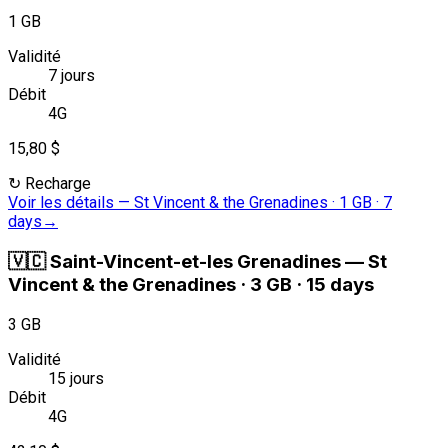
1 GB
Validité
7 jours
Débit
4G
15,80 $
↻
Recharge
Voir les détails
—
St Vincent & the Grenadines · 1 GB · 7
days
→
🇻🇨
Saint-Vincent-et-les Grenadines
—
St
Vincent & the Grenadines · 3 GB · 15 days
3 GB
Validité
15 jours
Débit
4G