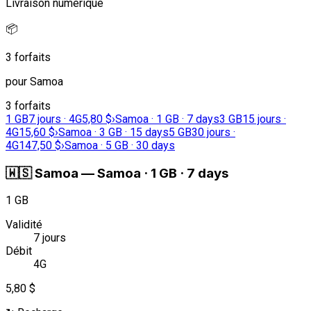
Livraison numérique
📦
3 forfaits
pour Samoa
3 forfaits
1 GB
7 jours · 4G
5,80 $
›
Samoa · 1 GB · 7 days
3 GB
15 jours ·
4G
15,60 $
›
Samoa · 3 GB · 15 days
5 GB
30 jours ·
4G
147,50 $
›
Samoa · 5 GB · 30 days
🇼🇸
Samoa
—
Samoa · 1 GB · 7 days
1 GB
Validité
7 jours
Débit
4G
5,80 $