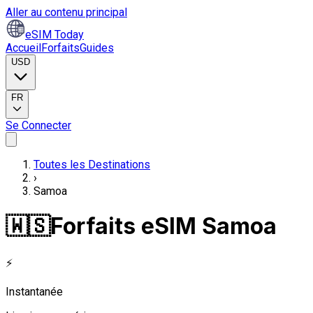
Aller au contenu principal
eSIM Today
Accueil
Forfaits
Guides
USD
FR
Se Connecter
Toutes les Destinations
›
Samoa
🇼🇸
Forfaits eSIM Samoa
⚡
Instantanée