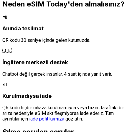
Neden eSIM Today'den almalısınız?
📲
Anında teslimat
QR kodu 30 saniye içinde gelen kutunuzda.
🇬🇧
İngiltere merkezli destek
Chatbot değil gerçek insanlar, 4 saat içinde yanıt verir.
💷
Kurulmadıysa iade
QR kodu hiçbir cihaza kurulmamışsa veya bizim taraftaki bir
arıza nedeniyle eSIM aktifleşmiyorsa iade ederiz. Tüm
ayrıntılar için
iade politikamıza
göz atın.
Sıkça sorulan sorular