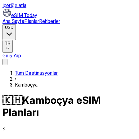
İçeriğe atla
eSIM Today
Ana Sayfa
Planlar
Rehberler
USD
TR
Giriş Yap
Tüm Destinasyonlar
›
Kamboçya
🇰🇭
Kamboçya eSIM
Planları
⚡