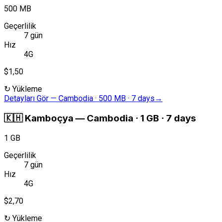
500 MB
Geçerlilik
7 gün
Hız
4G
$1,50
↻
Yükleme
Detayları Gör
—
Cambodia · 500 MB · 7 days
→
🇰🇭
Kamboçya
—
Cambodia · 1 GB · 7 days
1 GB
Geçerlilik
7 gün
Hız
4G
$2,70
↻
Yükleme