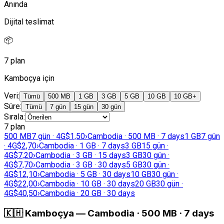
Anında
Dijital teslimat
📦
7 plan
Kamboçya için
Veri
:
Tümü
500 MB
1 GB
3 GB
5 GB
10 GB
10 GB+
Süre
:
Tümü
7 gün
15 gün
30 gün
Sırala
:
7 plan
500 MB
7 gün · 4G
$1,50
›
Cambodia · 500 MB · 7 days
1 GB
7 gün
· 4G
$2,70
›
Cambodia · 1 GB · 7 days
3 GB
15 gün ·
4G
$7,20
›
Cambodia · 3 GB · 15 days
3 GB
30 gün ·
4G
$7,70
›
Cambodia · 3 GB · 30 days
5 GB
30 gün ·
4G
$12,10
›
Cambodia · 5 GB · 30 days
10 GB
30 gün ·
4G
$22,00
›
Cambodia · 10 GB · 30 days
20 GB
30 gün ·
4G
$40,50
›
Cambodia · 20 GB · 30 days
🇰🇭
Kamboçya
—
Cambodia · 500 MB · 7 days