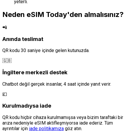
yeterli.
Neden eSIM Today'den almalısınız?
📲
Anında teslimat
QR kodu 30 saniye içinde gelen kutunuzda.
🇬🇧
İngiltere merkezli destek
Chatbot değil gerçek insanlar, 4 saat içinde yanıt verir.
💷
Kurulmadıysa iade
QR kodu hiçbir cihaza kurulmamışsa veya bizim taraftaki bir
arıza nedeniyle eSIM aktifleşmiyorsa iade ederiz. Tüm
ayrıntılar için
iade politikamıza
göz atın.