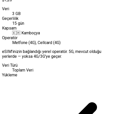
Veri
3 GB
Geçerlilik
15 gün
Kapsam
🇰🇭
Kamboçya
Operatör
Metfone (4G), Cellcard (4G)
eSIM'inizin bağlandığı yerel operatör. 5G, mevcut olduğu
yerlerde — yoksa 4G/3G'ye geçer.
Veri Türü
Toplam Veri
Yükleme