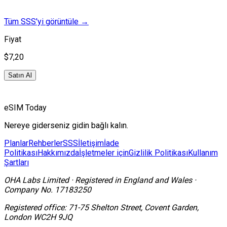
Tüm SSS'yi görüntüle
→
Fiyat
$7,20
Satın Al
eSIM Today
Nereye giderseniz gidin bağlı kalın.
Planlar
Rehberler
SSS
İletişim
İade
Politikası
Hakkımızda
İşletmeler için
Gizlilik Politikası
Kullanım
Şartları
OHA Labs Limited
·
Registered in
England and Wales
·
Company No.
17183250
Registered office:
71-75 Shelton Street, Covent Garden,
London WC2H 9JQ