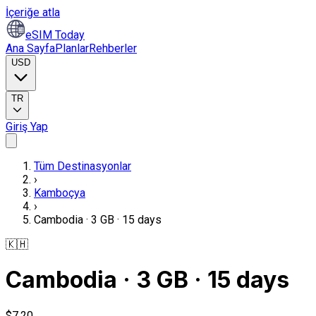
İçeriğe atla
eSIM Today
Ana Sayfa
Planlar
Rehberler
USD
TR
Giriş Yap
Tüm Destinasyonlar
›
Kamboçya
›
Cambodia · 3 GB · 15 days
🇰🇭
Cambodia · 3 GB · 15 days
$7,20