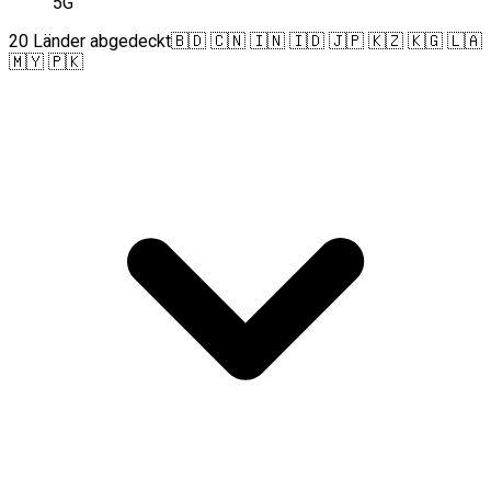
5G
20 Länder abgedeckt
🇧🇩 🇨🇳 🇮🇳 🇮🇩 🇯🇵 🇰🇿 🇰🇬 🇱🇦
🇲🇾 🇵🇰