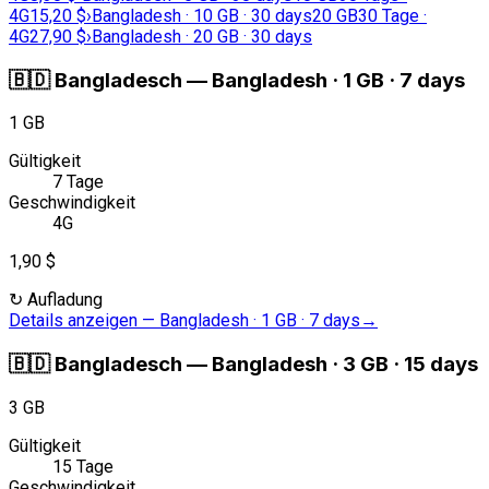
4G
15,20 $
›
Bangladesh · 10 GB · 30 days
20 GB
30 Tage ·
4G
27,90 $
›
Bangladesh · 20 GB · 30 days
🇧🇩
Bangladesch
—
Bangladesh · 1 GB · 7 days
1 GB
Gültigkeit
7 Tage
Geschwindigkeit
4G
1,90 $
↻
Aufladung
Details anzeigen
—
Bangladesh · 1 GB · 7 days
→
🇧🇩
Bangladesch
—
Bangladesh · 3 GB · 15 days
3 GB
Gültigkeit
15 Tage
Geschwindigkeit