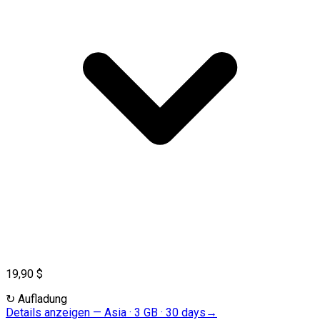
19,90 $
↻
Aufladung
Details anzeigen
—
Asia · 3 GB · 30 days
→