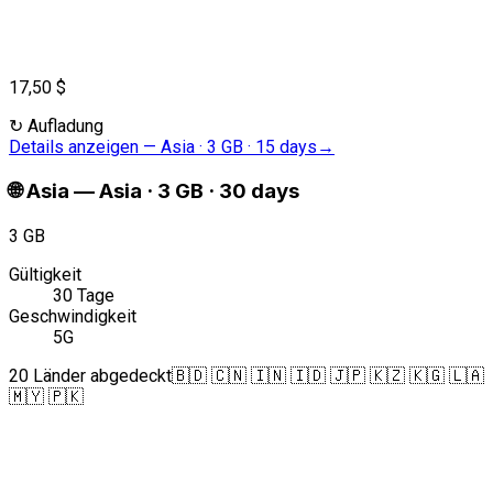
17,50 $
↻
Aufladung
Details anzeigen
—
Asia · 3 GB · 15 days
→
🌐
Asia
—
Asia · 3 GB · 30 days
3 GB
Gültigkeit
30 Tage
Geschwindigkeit
5G
20 Länder abgedeckt
🇧🇩 🇨🇳 🇮🇳 🇮🇩 🇯🇵 🇰🇿 🇰🇬 🇱🇦
🇲🇾 🇵🇰