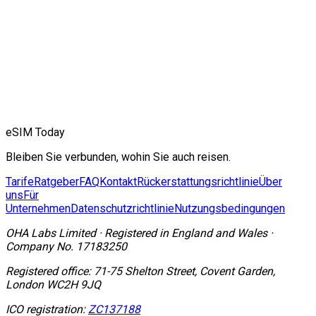
eSIM Today
Bleiben Sie verbunden, wohin Sie auch reisen.
Tarife
Ratgeber
FAQ
Kontakt
Rückerstattungsrichtlinie
Über
uns
Für
Unternehmen
Datenschutzrichtlinie
Nutzungsbedingungen
OHA Labs Limited
·
Registered in
England and Wales
·
Company No.
17183250
Registered office:
71-75 Shelton Street, Covent Garden,
London WC2H 9JQ
ICO registration:
ZC137188