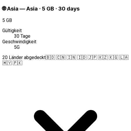
🌐
Asia
—
Asia · 5 GB · 30 days
5 GB
Gültigkeit
30 Tage
Geschwindigkeit
5G
20 Länder abgedeckt
🇧🇩 🇨🇳 🇮🇳 🇮🇩 🇯🇵 🇰🇿 🇰🇬 🇱🇦
🇲🇾 🇵🇰