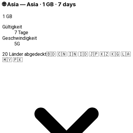
🌐
Asia
—
Asia · 1 GB · 7 days
1 GB
Gültigkeit
7 Tage
Geschwindigkeit
5G
20 Länder abgedeckt
🇧🇩 🇨🇳 🇮🇳 🇮🇩 🇯🇵 🇰🇿 🇰🇬 🇱🇦
🇲🇾 🇵🇰