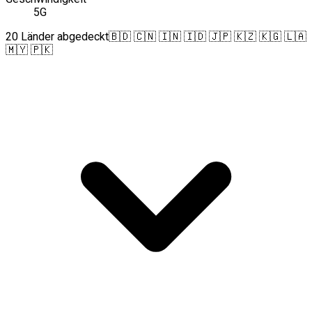
5G
20 Länder abgedeckt
🇧🇩 🇨🇳 🇮🇳 🇮🇩 🇯🇵 🇰🇿 🇰🇬 🇱🇦
🇲🇾 🇵🇰