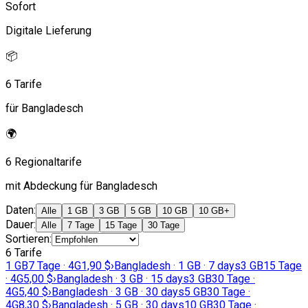
Sofort
Digitale Lieferung
📦
6 Tarife
für Bangladesch
🌍
6 Regionaltarife
mit Abdeckung für Bangladesch
Daten
:
Alle
1 GB
3 GB
5 GB
10 GB
10 GB+
Dauer
:
Alle
7 Tage
15 Tage
30 Tage
Sortieren
:
6 Tarife
1 GB
7 Tage · 4G
1,90 $
›
Bangladesh · 1 GB · 7 days
3 GB
15 Tage
· 4G
5,00 $
›
Bangladesh · 3 GB · 15 days
3 GB
30 Tage ·
4G
5,40 $
›
Bangladesh · 3 GB · 30 days
5 GB
30 Tage ·
4G
8,30 $
›
Bangladesh · 5 GB · 30 days
10 GB
30 Tage ·