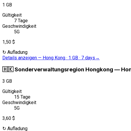
1 GB
Gültigkeit
7 Tage
Geschwindigkeit
5G
1,50 $
↻
Aufladung
Details anzeigen
—
Hong Kong · 1 GB · 7 days
→
🇭🇰
Sonderverwaltungsregion Hongkong
—
Hon
3 GB
Gültigkeit
15 Tage
Geschwindigkeit
5G
3,60 $
↻
Aufladung