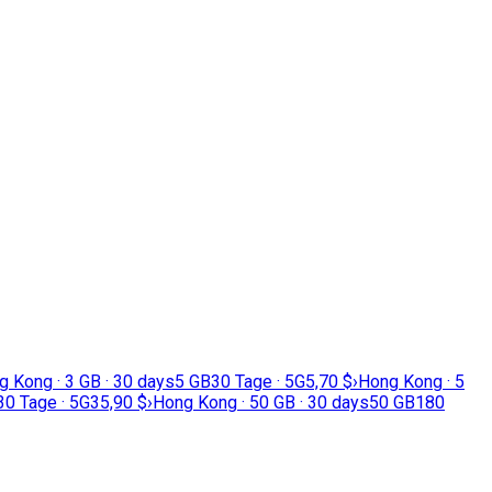
 Kong · 3 GB · 30 days
5 GB
30 Tage · 5G
5,70 $
›
Hong Kong · 5
30 Tage · 5G
35,90 $
›
Hong Kong · 50 GB · 30 days
50 GB
180