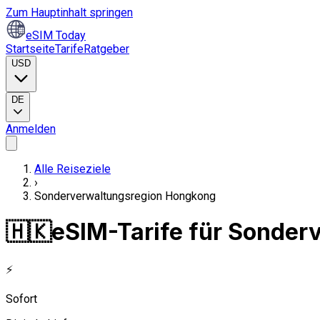
Zum Hauptinhalt springen
eSIM Today
Startseite
Tarife
Ratgeber
USD
DE
Anmelden
Alle Reiseziele
›
Sonderverwaltungsregion Hongkong
🇭🇰
eSIM-Tarife für Sonde
⚡
Sofort