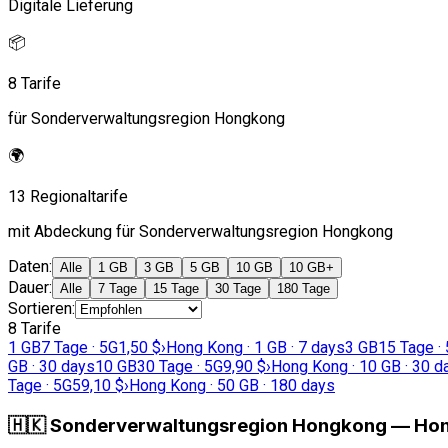
Digitale Lieferung
📦
8 Tarife
für Sonderverwaltungsregion Hongkong
🌍
13 Regionaltarife
mit Abdeckung für Sonderverwaltungsregion Hongkong
Daten
:
Alle
1 GB
3 GB
5 GB
10 GB
10 GB+
Dauer
:
Alle
7 Tage
15 Tage
30 Tage
180 Tage
Sortieren
:
8 Tarife
1 GB
7 Tage · 5G
1,50 $
›
Hong Kong · 1 GB · 7 days
3 GB
15 Tage ·
GB · 30 days
10 GB
30 Tage · 5G
9,90 $
›
Hong Kong · 10 GB · 30 d
Tage · 5G
59,10 $
›
Hong Kong · 50 GB · 180 days
🇭🇰
Sonderverwaltungsregion Hongkong
—
Hon