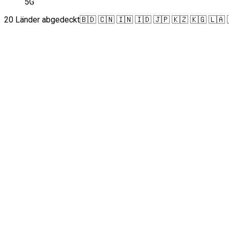
5G
20 Länder abgedeckt
🇧🇩 🇨🇳 🇮🇳 🇮🇩 🇯🇵 🇰🇿 🇰🇬 🇱🇦 