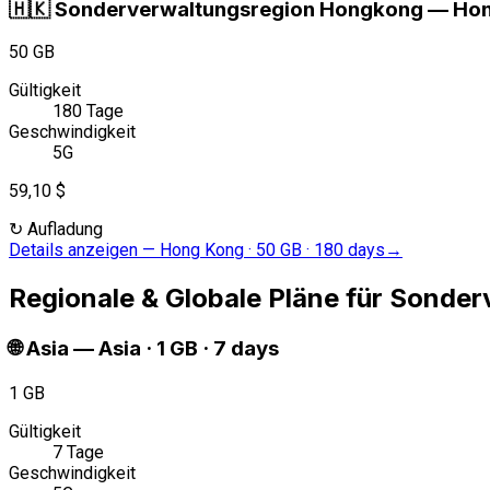
🇭🇰
Sonderverwaltungsregion Hongkong
—
Hon
50 GB
Gültigkeit
180 Tage
Geschwindigkeit
5G
59,10 $
↻
Aufladung
Details anzeigen
—
Hong Kong · 50 GB · 180 days
→
Regionale & Globale Pläne für Sonde
🌐
Asia
—
Asia · 1 GB · 7 days
1 GB
Gültigkeit
7 Tage
Geschwindigkeit