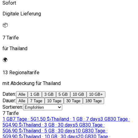
Sofort
Digitale Lieferung
📦
7 Tarife
für Thailand
🌍
13 Regionaltarife
mit Abdeckung für Thailand
Daten
:
Alle
1 GB
3 GB
5 GB
10 GB
10 GB+
Dauer
:
Alle
7 Tage
10 Tage
30 Tage
180 Tage
Sortieren
:
7 Tarife
1 GB
7 Tage · 5G
1,50 $
›
Thailand · 1 GB · 7 days
3 GB
30 Tage ·
5G
4,90 $
›
Thailand · 3 GB · 30 days
5 GB
30 Tage ·
5G
6,90 $
›
Thailand · 5 GB · 30 days
10 GB
30 Tage ·
5G
9,90 $
›
Thailand · 10 GB · 30 days
20 GB
30 Tage ·