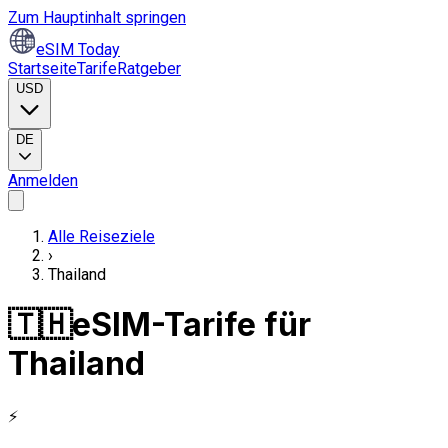
Zum Hauptinhalt springen
eSIM Today
Startseite
Tarife
Ratgeber
USD
DE
Anmelden
Alle Reiseziele
›
Thailand
🇹🇭
eSIM-Tarife für
Thailand
⚡