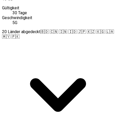
Gültigkeit
30 Tage
Geschwindigkeit
5G
20 Länder abgedeckt
🇧🇩 🇨🇳 🇮🇳 🇮🇩 🇯🇵 🇰🇿 🇰🇬 🇱🇦
🇲🇾 🇵🇰