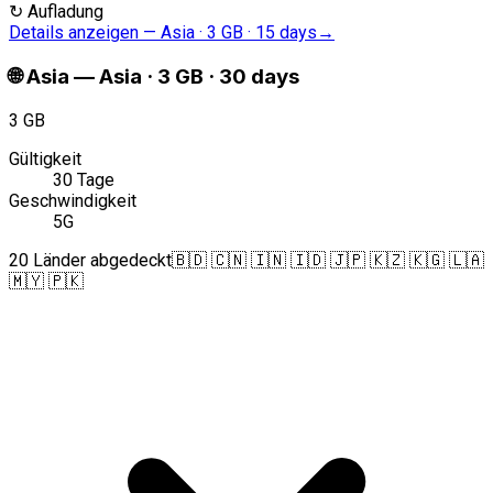
↻
Aufladung
Details anzeigen
—
Asia · 3 GB · 15 days
→
🌐
Asia
—
Asia · 3 GB · 30 days
3 GB
Gültigkeit
30 Tage
Geschwindigkeit
5G
20 Länder abgedeckt
🇧🇩 🇨🇳 🇮🇳 🇮🇩 🇯🇵 🇰🇿 🇰🇬 🇱🇦
🇲🇾 🇵🇰