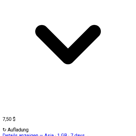
7,50 $
↻
Aufladung
Details anzeigen
—
Asia · 1 GB · 7 days
→