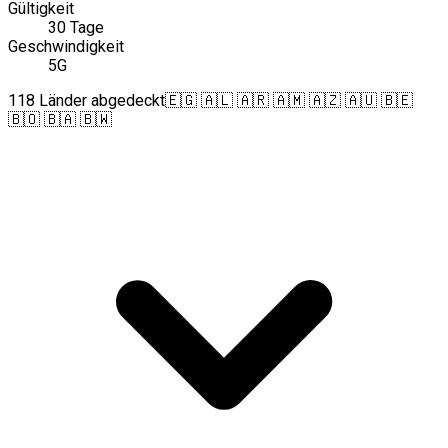
Gültigkeit
30 Tage
Geschwindigkeit
5G
118 Länder abgedeckt
🇪🇬 🇦🇱 🇦🇷 🇦🇲 🇦🇿 🇦🇺 🇧🇪
🇧🇴 🇧🇦 🇧🇼