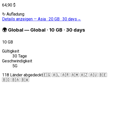
64,90 $
↻
Aufladung
Details anzeigen
—
Asia · 20 GB · 30 days
→
🌍
Global
—
Global · 10 GB · 30 days
10 GB
Gültigkeit
30 Tage
Geschwindigkeit
5G
118 Länder abgedeckt
🇪🇬 🇦🇱 🇦🇷 🇦🇲 🇦🇿 🇦🇺 🇧🇪
🇧🇴 🇧🇦 🇧🇼