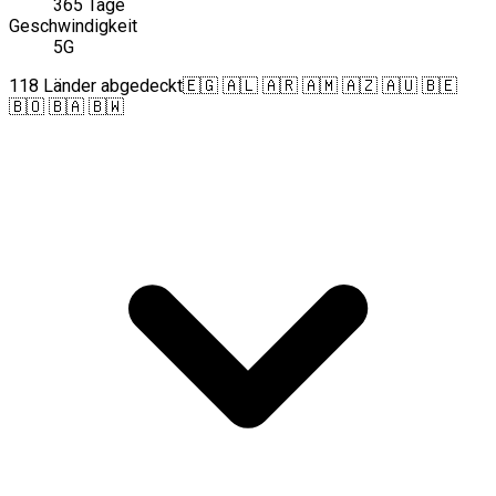
365 Tage
Geschwindigkeit
5G
118 Länder abgedeckt
🇪🇬 🇦🇱 🇦🇷 🇦🇲 🇦🇿 🇦🇺 🇧🇪
🇧🇴 🇧🇦 🇧🇼