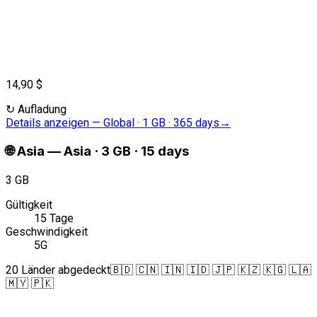
14,90 $
↻
Aufladung
Details anzeigen
—
Global · 1 GB · 365 days
→
🌐
Asia
—
Asia · 3 GB · 15 days
3 GB
Gültigkeit
15 Tage
Geschwindigkeit
5G
20 Länder abgedeckt
🇧🇩 🇨🇳 🇮🇳 🇮🇩 🇯🇵 🇰🇿 🇰🇬 🇱🇦
🇲🇾 🇵🇰