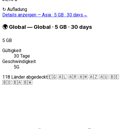
↻
Aufladung
Details anzeigen
—
Asia · 5 GB · 30 days
→
🌍
Global
—
Global · 5 GB · 30 days
5 GB
Gültigkeit
30 Tage
Geschwindigkeit
5G
118 Länder abgedeckt
🇪🇬 🇦🇱 🇦🇷 🇦🇲 🇦🇿 🇦🇺 🇧🇪
🇧🇴 🇧🇦 🇧🇼