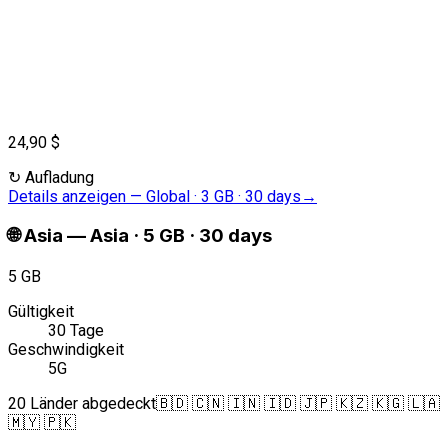
24,90 $
↻
Aufladung
Details anzeigen
—
Global · 3 GB · 30 days
→
🌐
Asia
—
Asia · 5 GB · 30 days
5 GB
Gültigkeit
30 Tage
Geschwindigkeit
5G
20 Länder abgedeckt
🇧🇩 🇨🇳 🇮🇳 🇮🇩 🇯🇵 🇰🇿 🇰🇬 🇱🇦
🇲🇾 🇵🇰