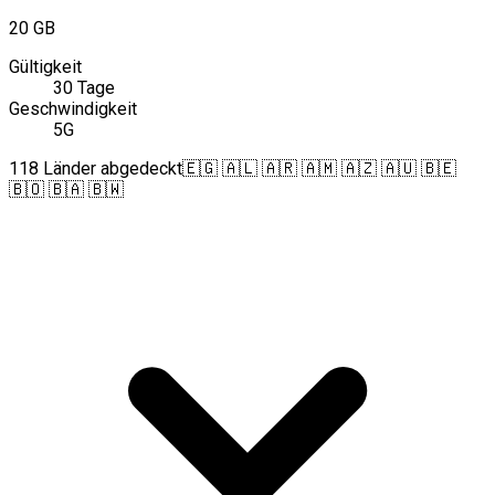
20 GB
Gültigkeit
30 Tage
Geschwindigkeit
5G
118 Länder abgedeckt
🇪🇬 🇦🇱 🇦🇷 🇦🇲 🇦🇿 🇦🇺 🇧🇪
🇧🇴 🇧🇦 🇧🇼