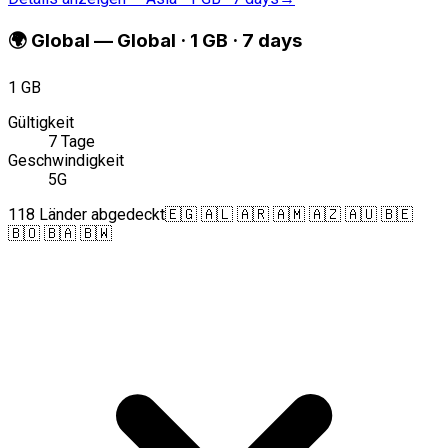
🌍
Global
—
Global · 1 GB · 7 days
1 GB
Gültigkeit
7 Tage
Geschwindigkeit
5G
118 Länder abgedeckt
🇪🇬 🇦🇱 🇦🇷 🇦🇲 🇦🇿 🇦🇺 🇧🇪
🇧🇴 🇧🇦 🇧🇼