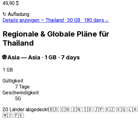
49,90 $
↻
Aufladung
Details anzeigen
—
Thailand · 50 GB · 180 days
→
Regionale & Globale Pläne für
Thailand
🌐
Asia
—
Asia · 1 GB · 7 days
1 GB
Gültigkeit
7 Tage
Geschwindigkeit
5G
20 Länder abgedeckt
🇧🇩 🇨🇳 🇮🇳 🇮🇩 🇯🇵 🇰🇿 🇰🇬 🇱🇦
🇲🇾 🇵🇰