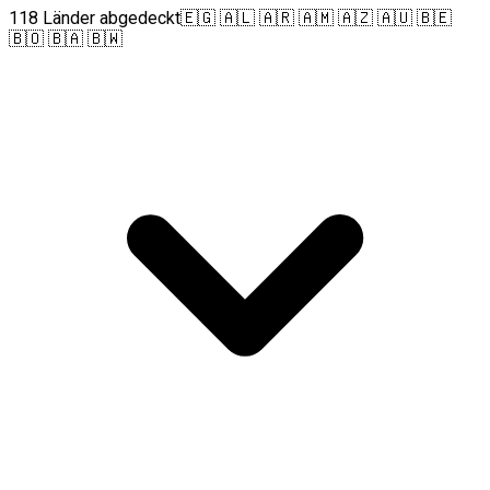
118 Länder abgedeckt
🇪🇬 🇦🇱 🇦🇷 🇦🇲 🇦🇿 🇦🇺 🇧🇪
🇧🇴 🇧🇦 🇧🇼