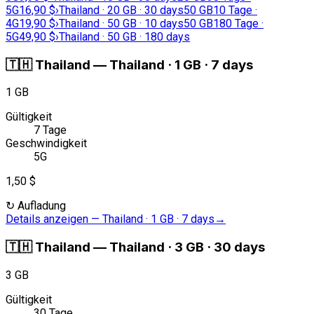
5G
16,90 $
›
Thailand · 20 GB · 30 days
50 GB
10 Tage ·
4G
19,90 $
›
Thailand · 50 GB · 10 days
50 GB
180 Tage ·
5G
49,90 $
›
Thailand · 50 GB · 180 days
🇹🇭
Thailand
—
Thailand · 1 GB · 7 days
1 GB
Gültigkeit
7 Tage
Geschwindigkeit
5G
1,50 $
↻
Aufladung
Details anzeigen
—
Thailand · 1 GB · 7 days
→
🇹🇭
Thailand
—
Thailand · 3 GB · 30 days
3 GB
Gültigkeit
30 Tage