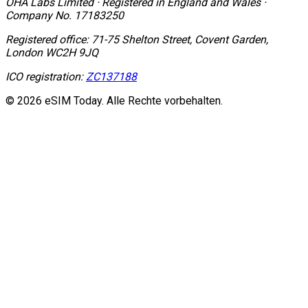
OHA Labs Limited
·
Registered in
England and Wales
·
Company No.
17183250
Registered office:
71-75 Shelton Street, Covent Garden,
London WC2H 9JQ
ICO registration:
ZC137188
© 2026 eSIM Today. Alle Rechte vorbehalten.