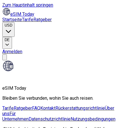
Zum Hauptinhalt springen
eSIM Today
Startseite
Tarife
Ratgeber
USD
DE
Anmelden
eSIM Today
Bleiben Sie verbunden, wohin Sie auch reisen.
Tarife
Ratgeber
FAQ
Kontakt
Rückerstattungsrichtlinie
Über
uns
Für
Unternehmen
Datenschutzrichtlinie
Nutzungsbedingungen