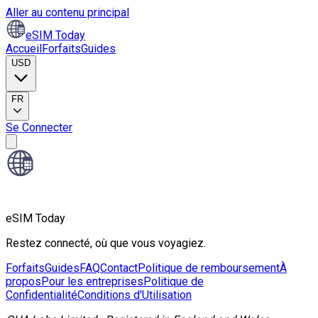
Aller au contenu principal
eSIM Today
Accueil
Forfaits
Guides
USD
FR
Se Connecter
eSIM Today
Restez connecté, où que vous voyagiez.
Forfaits
Guides
FAQ
Contact
Politique de remboursement
À
propos
Pour les entreprises
Politique de
Confidentialité
Conditions d'Utilisation