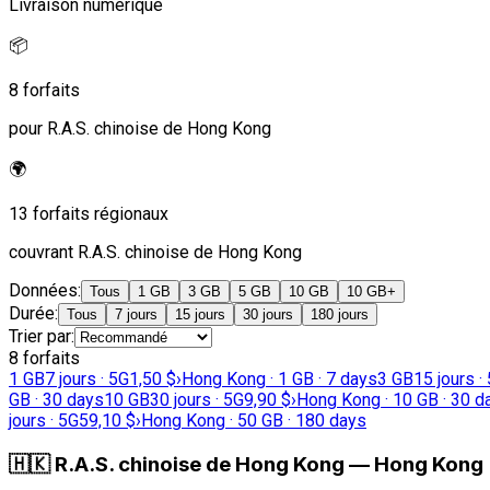
Livraison numérique
📦
8 forfaits
pour R.A.S. chinoise de Hong Kong
🌍
13 forfaits régionaux
couvrant R.A.S. chinoise de Hong Kong
Données
:
Tous
1 GB
3 GB
5 GB
10 GB
10 GB+
Durée
:
Tous
7 jours
15 jours
30 jours
180 jours
Trier par
:
8 forfaits
1 GB
7 jours · 5G
1,50 $
›
Hong Kong · 1 GB · 7 days
3 GB
15 jours ·
GB · 30 days
10 GB
30 jours · 5G
9,90 $
›
Hong Kong · 10 GB · 30 d
jours · 5G
59,10 $
›
Hong Kong · 50 GB · 180 days
🇭🇰
R.A.S. chinoise de Hong Kong
—
Hong Kong ·