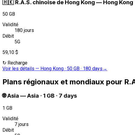
🇭🇰
R.A.S. chinoise de Hong Kong
—
Hong Kong ·
50 GB
Validité
180 jours
Débit
5G
59,10 $
↻
Recharge
Voir les détails
—
Hong Kong · 50 GB · 180 days
→
Plans régionaux et mondiaux pour R.
🌐
Asia
—
Asia · 1 GB · 7 days
1 GB
Validité
7 jours
Débit