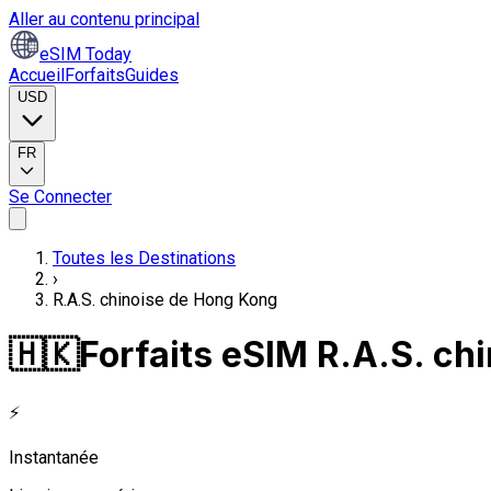
Aller au contenu principal
eSIM Today
Accueil
Forfaits
Guides
USD
FR
Se Connecter
Toutes les Destinations
›
R.A.S. chinoise de Hong Kong
🇭🇰
Forfaits eSIM R.A.S. ch
⚡
Instantanée