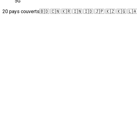
5G
20 pays couverts
🇧🇩 🇨🇳 🇰🇷 🇮🇳 🇮🇩 🇯🇵 🇰🇿 🇰🇬 🇱