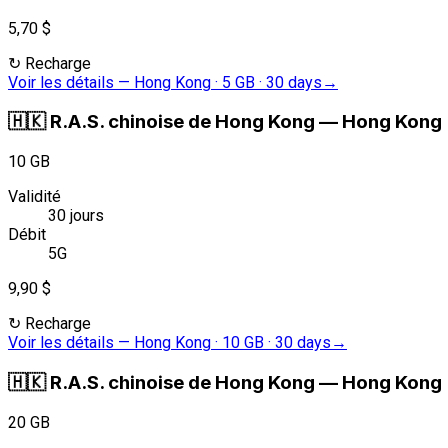
5,70 $
↻
Recharge
Voir les détails
—
Hong Kong · 5 GB · 30 days
→
🇭🇰
R.A.S. chinoise de Hong Kong
—
Hong Kong ·
10 GB
Validité
30 jours
Débit
5G
9,90 $
↻
Recharge
Voir les détails
—
Hong Kong · 10 GB · 30 days
→
🇭🇰
R.A.S. chinoise de Hong Kong
—
Hong Kong ·
20 GB