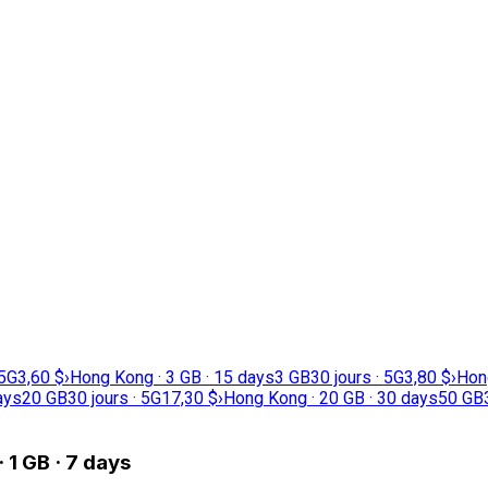
 5G
3,60 $
›
Hong Kong · 3 GB · 15 days
3 GB
30 jours · 5G
3,80 $
›
Hong
ays
20 GB
30 jours · 5G
17,30 $
›
Hong Kong · 20 GB · 30 days
50 GB
 1 GB · 7 days