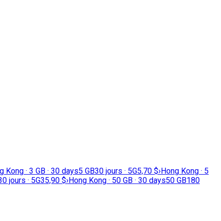
 Kong · 3 GB · 30 days
5 GB
30 jours · 5G
5,70 $
›
Hong Kong · 5
30 jours · 5G
35,90 $
›
Hong Kong · 50 GB · 30 days
50 GB
180