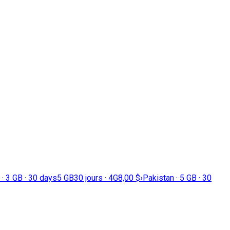
 · 3 GB · 30 days
5 GB
30 jours · 4G
8,00 $
›
Pakistan · 5 GB · 30