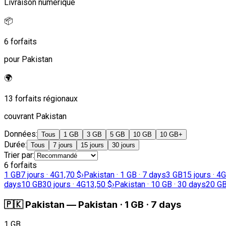
Livraison numérique
📦
6 forfaits
pour Pakistan
🌍
13 forfaits régionaux
couvrant Pakistan
Données
:
Tous
1 GB
3 GB
5 GB
10 GB
10 GB+
Durée
:
Tous
7 jours
15 jours
30 jours
Trier par
:
6 forfaits
1 GB
7 jours · 4G
1,70 $
›
Pakistan · 1 GB · 7 days
3 GB
15 jours · 4G
days
10 GB
30 jours · 4G
13,50 $
›
Pakistan · 10 GB · 30 days
20 G
🇵🇰
Pakistan
—
Pakistan · 1 GB · 7 days
1 GB