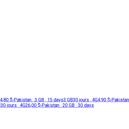
4,80 $
›
Pakistan · 3 GB · 15 days
3 GB
30 jours · 4G
4,90 $
›
Pakistan
B
30 jours · 4G
26,00 $
›
Pakistan · 20 GB · 30 days