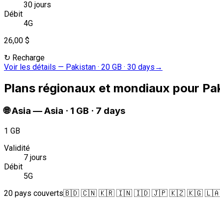
30 jours
Débit
4G
26,00 $
↻
Recharge
Voir les détails
—
Pakistan · 20 GB · 30 days
→
Plans régionaux et mondiaux pour Pa
🌐
Asia
—
Asia · 1 GB · 7 days
1 GB
Validité
7 jours
Débit
5G
20 pays couverts
🇧🇩 🇨🇳 🇰🇷 🇮🇳 🇮🇩 🇯🇵 🇰🇿 🇰🇬 🇱