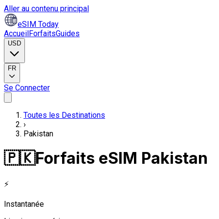
Aller au contenu principal
eSIM Today
Accueil
Forfaits
Guides
USD
FR
Se Connecter
Toutes les Destinations
›
Pakistan
🇵🇰
Forfaits eSIM Pakistan
⚡
Instantanée