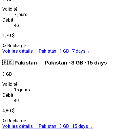
Validité
7 jours
Débit
4G
1,70 $
↻
Recharge
Voir les détails
—
Pakistan · 1 GB · 7 days
→
🇵🇰
Pakistan
—
Pakistan · 3 GB · 15 days
3 GB
Validité
15 jours
Débit
4G
4,80 $
↻
Recharge
Voir les détails
—
Pakistan · 3 GB · 15 days
→