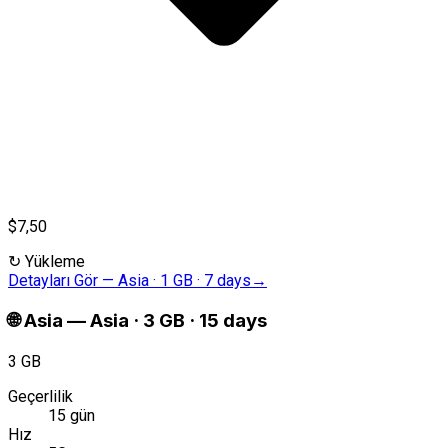
$7,50
↻
Yükleme
Detayları Gör
—
Asia · 1 GB · 7 days
→
🌐
Asia
—
Asia · 3 GB · 15 days
3 GB
Geçerlilik
15 gün
Hız