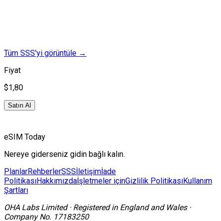
Tüm SSS'yi görüntüle
→
Fiyat
$1,80
Satın Al
eSIM Today
Nereye giderseniz gidin bağlı kalın.
Planlar
Rehberler
SSS
İletişim
İade
Politikası
Hakkımızda
İşletmeler için
Gizlilik Politikası
Kullanım
Şartları
OHA Labs Limited
·
Registered in
England and Wales
·
Company No.
17183250