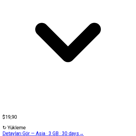
$19,90
↻
Yükleme
Detayları Gör
—
Asia · 3 GB · 30 days
→