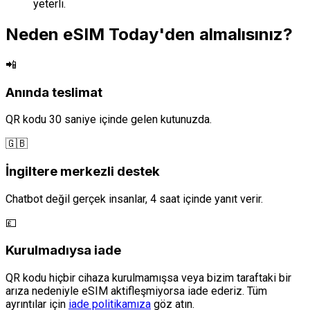
yeterli.
Neden eSIM Today'den almalısınız?
📲
Anında teslimat
QR kodu 30 saniye içinde gelen kutunuzda.
🇬🇧
İngiltere merkezli destek
Chatbot değil gerçek insanlar, 4 saat içinde yanıt verir.
💷
Kurulmadıysa iade
QR kodu hiçbir cihaza kurulmamışsa veya bizim taraftaki bir
arıza nedeniyle eSIM aktifleşmiyorsa iade ederiz. Tüm
ayrıntılar için
iade politikamıza
göz atın.