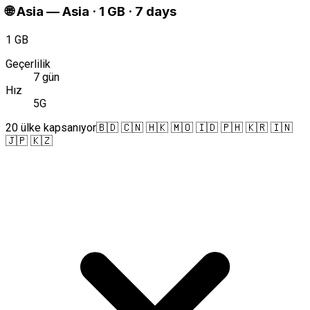
🌐
Asia
—
Asia · 1 GB · 7 days
1 GB
Geçerlilik
7 gün
Hız
5G
20 ülke kapsanıyor
🇧🇩 🇨🇳 🇭🇰 🇲🇴 🇮🇩 🇵🇭 🇰🇷 🇮🇳
🇯🇵 🇰🇿