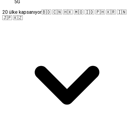
5G
20 ülke kapsanıyor
🇧🇩 🇨🇳 🇭🇰 🇲🇴 🇮🇩 🇵🇭 🇰🇷 🇮🇳
🇯🇵 🇰🇿