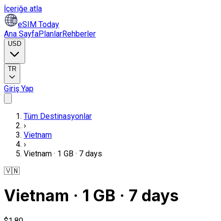
İçeriğe atla
eSIM Today
Ana Sayfa
Planlar
Rehberler
USD
TR
Giriş Yap
Tüm Destinasyonlar
›
Vietnam
›
Vietnam · 1 GB · 7 days
🇻🇳
Vietnam · 1 GB · 7 days
$1,80