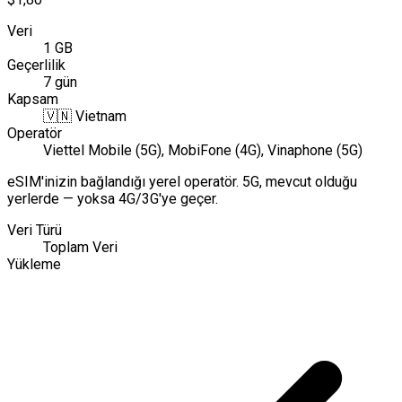
Veri
1 GB
Geçerlilik
7 gün
Kapsam
🇻🇳
Vietnam
Operatör
Viettel Mobile (5G), MobiFone (4G), Vinaphone (5G)
eSIM'inizin bağlandığı yerel operatör. 5G, mevcut olduğu
yerlerde — yoksa 4G/3G'ye geçer.
Veri Türü
Toplam Veri
Yükleme