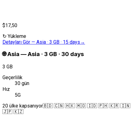
$17,50
↻
Yükleme
Detayları Gör
—
Asia · 3 GB · 15 days
→
🌐
Asia
—
Asia · 3 GB · 30 days
3 GB
Geçerlilik
30 gün
Hız
5G
20 ülke kapsanıyor
🇧🇩 🇨🇳 🇭🇰 🇲🇴 🇮🇩 🇵🇭 🇰🇷 🇮🇳
🇯🇵 🇰🇿