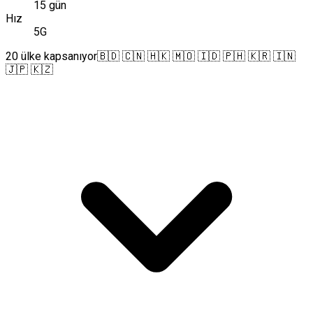
15 gün
Hız
5G
20 ülke kapsanıyor
🇧🇩 🇨🇳 🇭🇰 🇲🇴 🇮🇩 🇵🇭 🇰🇷 🇮🇳
🇯🇵 🇰🇿