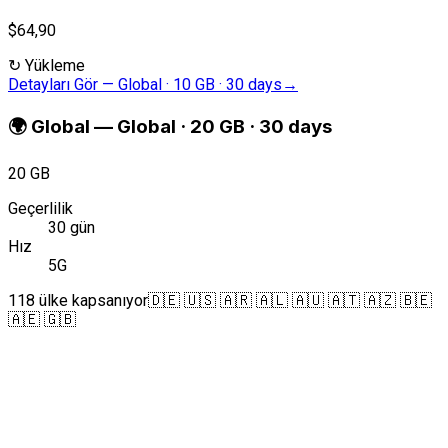
$64,90
↻
Yükleme
Detayları Gör
—
Global · 10 GB · 30 days
→
🌍
Global
—
Global · 20 GB · 30 days
20 GB
Geçerlilik
30 gün
Hız
5G
118 ülke kapsanıyor
🇩🇪 🇺🇸 🇦🇷 🇦🇱 🇦🇺 🇦🇹 🇦🇿 🇧🇪
🇦🇪 🇬🇧