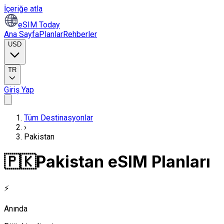
İçeriğe atla
eSIM Today
Ana Sayfa
Planlar
Rehberler
USD
TR
Giriş Yap
Tüm Destinasyonlar
›
Pakistan
🇵🇰
Pakistan eSIM Planları
⚡
Anında