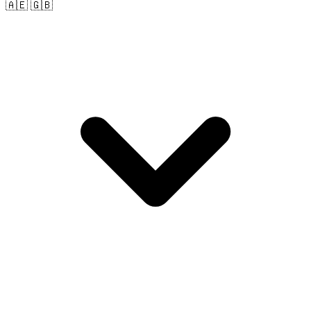
🇦🇪 🇬🇧