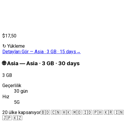
$17,50
↻
Yükleme
Detayları Gör
—
Asia · 3 GB · 15 days
→
🌐
Asia
—
Asia · 3 GB · 30 days
3 GB
Geçerlilik
30 gün
Hız
5G
20 ülke kapsanıyor
🇧🇩 🇨🇳 🇭🇰 🇲🇴 🇮🇩 🇵🇭 🇰🇷 🇮🇳
🇯🇵 🇰🇿