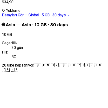
$34,90
↻
Yükleme
Detayları Gör
—
Global · 5 GB · 30 days
→
🌐
Asia
—
Asia · 10 GB · 30 days
10 GB
Geçerlilik
30 gün
Hız
5G
20 ülke kapsanıyor
🇧🇩 🇨🇳 🇭🇰 🇲🇴 🇮🇩 🇵🇭 🇰🇷 🇮🇳
🇯🇵 🇰🇿