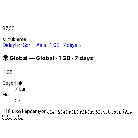
$7,50
↻
Yükleme
Detayları Gör
—
Asia · 1 GB · 7 days
→
🌍
Global
—
Global · 1 GB · 7 days
1 GB
Geçerlilik
7 gün
Hız
5G
118 ülke kapsanıyor
🇩🇪 🇺🇸 🇦🇷 🇦🇱 🇦🇺 🇦🇹 🇦🇿 🇧🇪
🇦🇪 🇬🇧