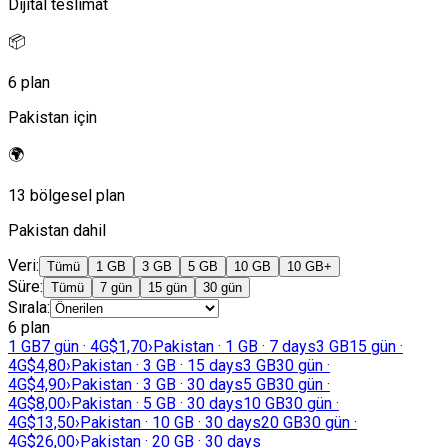
Dijital teslimat
📦
6 plan
Pakistan için
🌍
13 bölgesel plan
Pakistan dahil
Veri
:
Tümü
1 GB
3 GB
5 GB
10 GB
10 GB+
Süre
:
Tümü
7 gün
15 gün
30 gün
Sırala
:
6 plan
1 GB
7 gün · 4G
$1,70
›
Pakistan · 1 GB · 7 days
3 GB
15 gün ·
4G
$4,80
›
Pakistan · 3 GB · 15 days
3 GB
30 gün ·
4G
$4,90
›
Pakistan · 3 GB · 30 days
5 GB
30 gün ·
4G
$8,00
›
Pakistan · 5 GB · 30 days
10 GB
30 gün ·
4G
$13,50
›
Pakistan · 10 GB · 30 days
20 GB
30 gün ·
4G
$26,00
›
Pakistan · 20 GB · 30 days