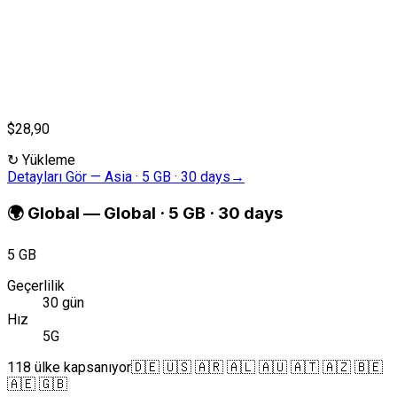
$28,90
↻
Yükleme
Detayları Gör
—
Asia · 5 GB · 30 days
→
🌍
Global
—
Global · 5 GB · 30 days
5 GB
Geçerlilik
30 gün
Hız
5G
118 ülke kapsanıyor
🇩🇪 🇺🇸 🇦🇷 🇦🇱 🇦🇺 🇦🇹 🇦🇿 🇧🇪
🇦🇪 🇬🇧