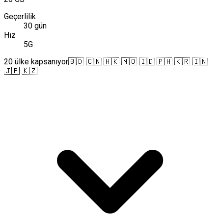
Geçerlilik
30 gün
Hız
5G
20 ülke kapsanıyor
🇧🇩 🇨🇳 🇭🇰 🇲🇴 🇮🇩 🇵🇭 🇰🇷 🇮🇳
🇯🇵 🇰🇿