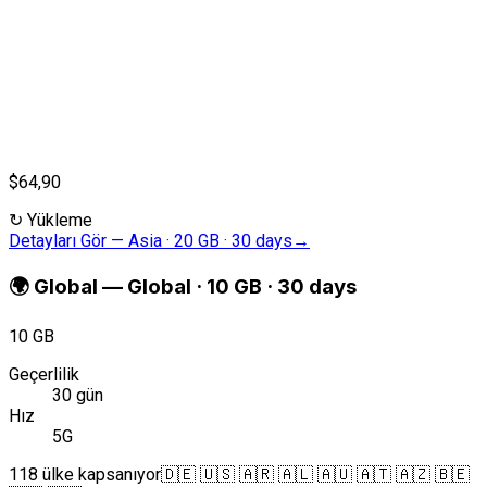
$64,90
↻
Yükleme
Detayları Gör
—
Asia · 20 GB · 30 days
→
🌍
Global
—
Global · 10 GB · 30 days
10 GB
Geçerlilik
30 gün
Hız
5G
118 ülke kapsanıyor
🇩🇪 🇺🇸 🇦🇷 🇦🇱 🇦🇺 🇦🇹 🇦🇿 🇧🇪