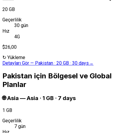
20 GB
Geçerlilik
30 gün
Hız
4G
$26,00
↻
Yükleme
Detayları Gör
—
Pakistan · 20 GB · 30 days
→
Pakistan için Bölgesel ve Global
Planlar
🌐
Asia
—
Asia · 1 GB · 7 days
1 GB
Geçerlilik
7 gün
Hız