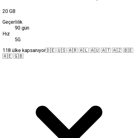
20 GB
Geçerlilik
90 gün
Hız
5G
118 ülke kapsanıyor
🇩🇪 🇺🇸 🇦🇷 🇦🇱 🇦🇺 🇦🇹 🇦🇿 🇧🇪
🇦🇪 🇬🇧