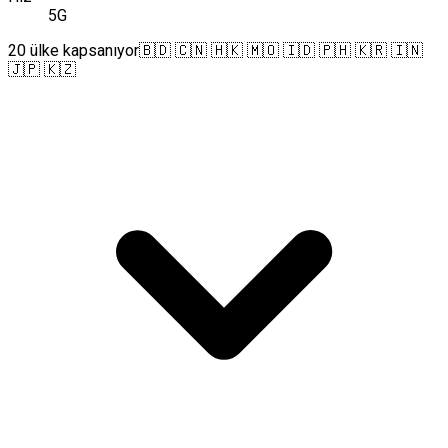
5G
20 ülke kapsanıyor
🇧🇩 🇨🇳 🇭🇰 🇲🇴 🇮🇩 🇵🇭 🇰🇷 🇮🇳
🇯🇵 🇰🇿