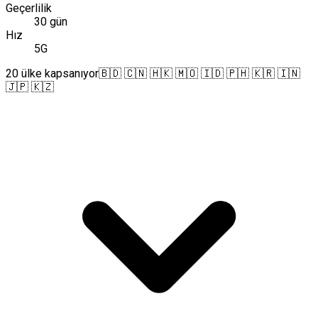
Geçerlilik
30 gün
Hız
5G
20 ülke kapsanıyor
🇧🇩 🇨🇳 🇭🇰 🇲🇴 🇮🇩 🇵🇭 🇰🇷 🇮🇳
🇯🇵 🇰🇿