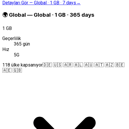
Detayları Gör
—
Global · 1 GB · 7 days
→
🌍
Global
—
Global · 1 GB · 365 days
1 GB
Geçerlilik
365 gün
Hız
5G
118 ülke kapsanıyor
🇩🇪 🇺🇸 🇦🇷 🇦🇱 🇦🇺 🇦🇹 🇦🇿 🇧🇪
🇦🇪 🇬🇧