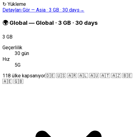
↻
Yükleme
Detayları Gör
—
Asia · 3 GB · 30 days
→
🌍
Global
—
Global · 3 GB · 30 days
3 GB
Geçerlilik
30 gün
Hız
5G
118 ülke kapsanıyor
🇩🇪 🇺🇸 🇦🇷 🇦🇱 🇦🇺 🇦🇹 🇦🇿 🇧🇪
🇦🇪 🇬🇧