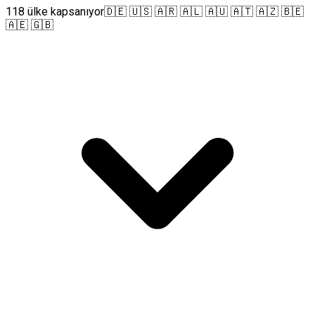
118 ülke kapsanıyor
🇩🇪 🇺🇸 🇦🇷 🇦🇱 🇦🇺 🇦🇹 🇦🇿 🇧🇪
🇦🇪 🇬🇧