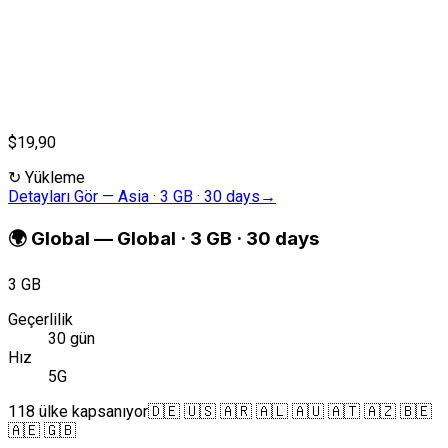
$19,90
↻
Yükleme
Detayları Gör
—
Asia · 3 GB · 30 days
→
🌍
Global
—
Global · 3 GB · 30 days
3 GB
Geçerlilik
30 gün
Hız
5G
118 ülke kapsanıyor
🇩🇪 🇺🇸 🇦🇷 🇦🇱 🇦🇺 🇦🇹 🇦🇿 🇧🇪
🇦🇪 🇬🇧