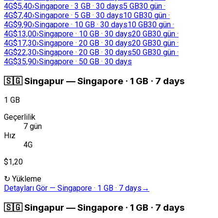
4G
$5,40
›
Singapore · 3 GB · 30 days
5 GB
30 gün ·
4G
$7,40
›
Singapore · 5 GB · 30 days
10 GB
30 gün ·
4G
$9,90
›
Singapore · 10 GB · 30 days
10 GB
30 gün ·
4G
$13,00
›
Singapore · 10 GB · 30 days
20 GB
30 gün ·
4G
$17,30
›
Singapore · 20 GB · 30 days
20 GB
30 gün ·
4G
$22,30
›
Singapore · 20 GB · 30 days
50 GB
30 gün ·
4G
$35,90
›
Singapore · 50 GB · 30 days
🇸🇬
Singapur
—
Singapore · 1 GB · 7 days
1 GB
Geçerlilik
7 gün
Hız
4G
$1,20
↻
Yükleme
Detayları Gör
—
Singapore · 1 GB · 7 days
→
🇸🇬
Singapur
—
Singapore · 1 GB · 7 days