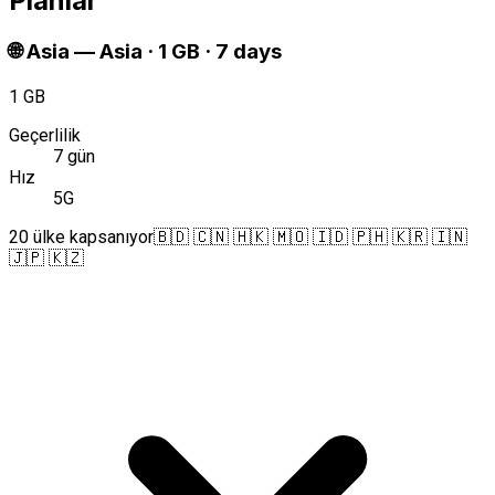
Planlar
🌐
Asia
—
Asia · 1 GB · 7 days
1 GB
Geçerlilik
7 gün
Hız
5G
20 ülke kapsanıyor
🇧🇩 🇨🇳 🇭🇰 🇲🇴 🇮🇩 🇵🇭 🇰🇷 🇮🇳
🇯🇵 🇰🇿