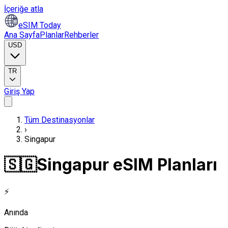
İçeriğe atla
eSIM Today
Ana Sayfa
Planlar
Rehberler
USD
TR
Giriş Yap
Tüm Destinasyonlar
›
Singapur
🇸🇬
Singapur eSIM Planları
⚡
Anında