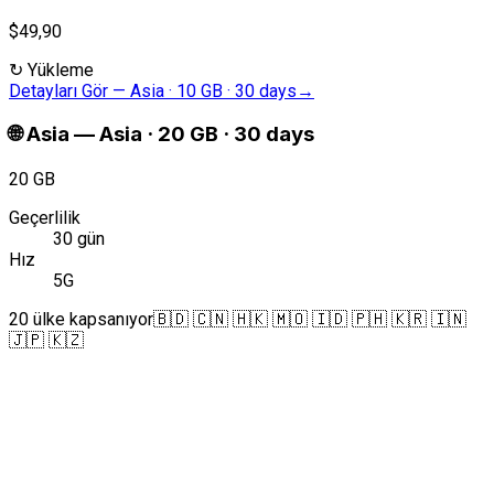
$49,90
↻
Yükleme
Detayları Gör
—
Asia · 10 GB · 30 days
→
🌐
Asia
—
Asia · 20 GB · 30 days
20 GB
Geçerlilik
30 gün
Hız
5G
20 ülke kapsanıyor
🇧🇩 🇨🇳 🇭🇰 🇲🇴 🇮🇩 🇵🇭 🇰🇷 🇮🇳
🇯🇵 🇰🇿