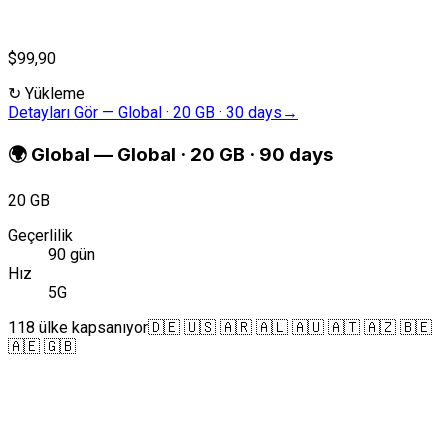
$99,90
↻
Yükleme
Detayları Gör
—
Global · 20 GB · 30 days
→
🌍
Global
—
Global · 20 GB · 90 days
20 GB
Geçerlilik
90 gün
Hız
5G
118 ülke kapsanıyor
🇩🇪 🇺🇸 🇦🇷 🇦🇱 🇦🇺 🇦🇹 🇦🇿 🇧🇪
🇦🇪 🇬🇧