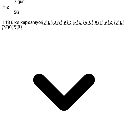
7 gün
Hız
5G
118 ülke kapsanıyor
🇩🇪 🇺🇸 🇦🇷 🇦🇱 🇦🇺 🇦🇹 🇦🇿 🇧🇪
🇦🇪 🇬🇧