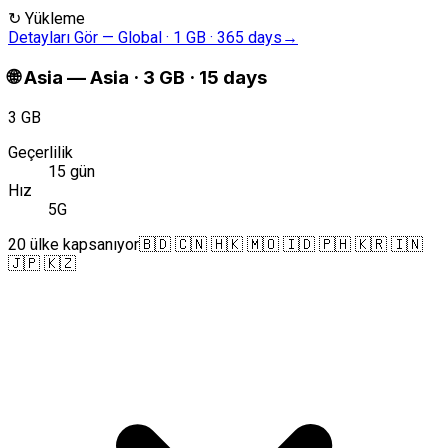
↻
Yükleme
Detayları Gör
—
Global · 1 GB · 365 days
→
🌐
Asia
—
Asia · 3 GB · 15 days
3 GB
Geçerlilik
15 gün
Hız
5G
20 ülke kapsanıyor
🇧🇩 🇨🇳 🇭🇰 🇲🇴 🇮🇩 🇵🇭 🇰🇷 🇮🇳
🇯🇵 🇰🇿