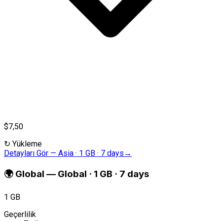
$7,50
↻
Yükleme
Detayları Gör
—
Asia · 1 GB · 7 days
→
🌍
Global
—
Global · 1 GB · 7 days
1 GB
Geçerlilik