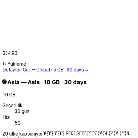
$34,90
↻
Yükleme
Detayları Gör
—
Global · 5 GB · 30 days
→
🌐
Asia
—
Asia · 10 GB · 30 days
10 GB
Geçerlilik
30 gün
Hız
5G
20 ülke kapsanıyor
🇧🇩 🇨🇳 🇭🇰 🇲🇴 🇮🇩 🇵🇭 🇰🇷 🇮🇳