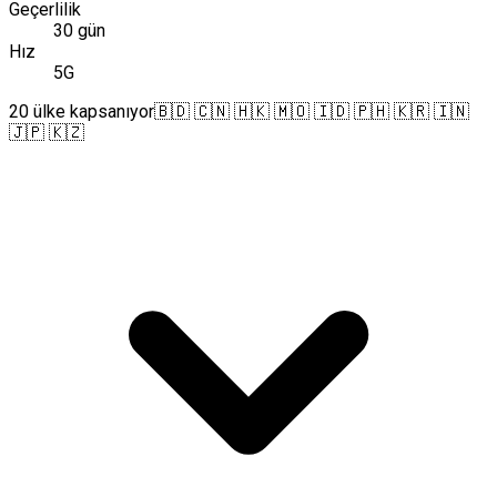
Geçerlilik
30 gün
Hız
5G
20 ülke kapsanıyor
🇧🇩 🇨🇳 🇭🇰 🇲🇴 🇮🇩 🇵🇭 🇰🇷 🇮🇳
🇯🇵 🇰🇿