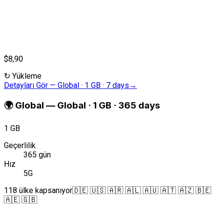
$8,90
↻
Yükleme
Detayları Gör
—
Global · 1 GB · 7 days
→
🌍
Global
—
Global · 1 GB · 365 days
1 GB
Geçerlilik
365 gün
Hız
5G
118 ülke kapsanıyor
🇩🇪 🇺🇸 🇦🇷 🇦🇱 🇦🇺 🇦🇹 🇦🇿 🇧🇪
🇦🇪 🇬🇧