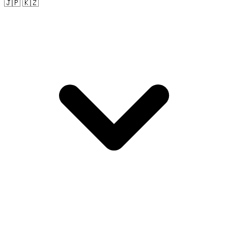
🇯🇵 🇰🇿