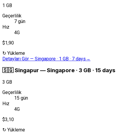
1 GB
Geçerlilik
7 gün
Hız
4G
$1,90
↻
Yükleme
Detayları Gör
—
Singapore · 1 GB · 7 days
→
🇸🇬
Singapur
—
Singapore · 3 GB · 15 days
3 GB
Geçerlilik
15 gün
Hız
4G
$3,10
↻
Yükleme