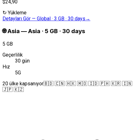
$24,90
↻
Yükleme
Detayları Gör
—
Global · 3 GB · 30 days
→
🌐
Asia
—
Asia · 5 GB · 30 days
5 GB
Geçerlilik
30 gün
Hız
5G
20 ülke kapsanıyor
🇧🇩 🇨🇳 🇭🇰 🇲🇴 🇮🇩 🇵🇭 🇰🇷 🇮🇳
🇯🇵 🇰🇿