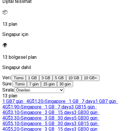
Dijital teslimat
📦
13 plan
Singapur için
🌍
13 bölgesel plan
Singapur dahil
Veri
:
Tümü
1 GB
3 GB
5 GB
10 GB
10 GB+
Süre
:
Tümü
7 gün
15 gün
30 gün
Sırala
:
13 plan
1 GB
7 gün · 4G
$1,20
›
Singapore · 1 GB · 7 days
1 GB
7 gün ·
4G
$1,90
›
Singapore · 1 GB · 7 days
3 GB
15 gün ·
4G
$3,10
›
Singapore · 3 GB · 15 days
3 GB
30 gün ·
4G
$3,30
›
Singapore · 3 GB · 30 days
5 GB
30 gün ·
4G
$5,10
›
Singapore · 5 GB · 30 days
3 GB
15 gün ·
4G
$5,20
›
Singapore · 3 GB · 15 days
3 GB
30 gün ·