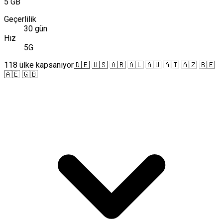
5 GB
Geçerlilik
30 gün
Hız
5G
118 ülke kapsanıyor
🇩🇪 🇺🇸 🇦🇷 🇦🇱 🇦🇺 🇦🇹 🇦🇿 🇧🇪
🇦🇪 🇬🇧