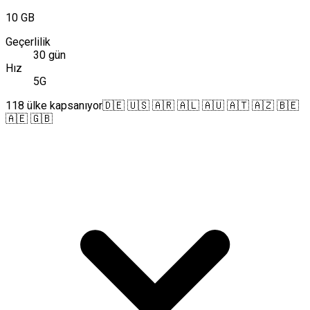
10 GB
Geçerlilik
30 gün
Hız
5G
118 ülke kapsanıyor
🇩🇪 🇺🇸 🇦🇷 🇦🇱 🇦🇺 🇦🇹 🇦🇿 🇧🇪
🇦🇪 🇬🇧