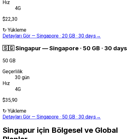
Hız
4G
$22,30
↻
Yükleme
Detayları Gör
—
Singapore · 20 GB · 30 days
→
🇸🇬
Singapur
—
Singapore · 50 GB · 30 days
50 GB
Geçerlilik
30 gün
Hız
4G
$35,90
↻
Yükleme
Detayları Gör
—
Singapore · 50 GB · 30 days
→
Singapur için Bölgesel ve Global