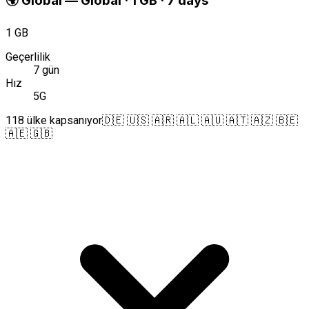
🌍
Global
—
Global · 1 GB · 7 days
1 GB
Geçerlilik
7 gün
Hız
5G
118 ülke kapsanıyor
🇩🇪 🇺🇸 🇦🇷 🇦🇱 🇦🇺 🇦🇹 🇦🇿 🇧🇪
🇦🇪 🇬🇧