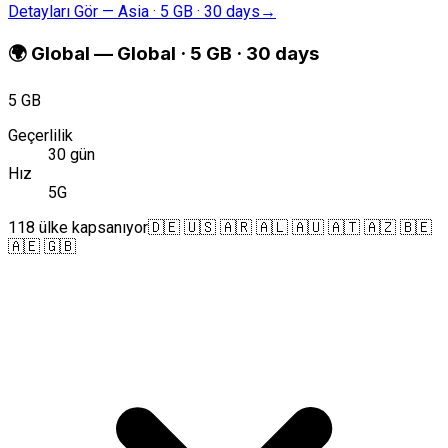
Detayları Gör
—
Asia · 5 GB · 30 days
→
🌍
Global
—
Global · 5 GB · 30 days
5 GB
Geçerlilik
30 gün
Hız
5G
118 ülke kapsanıyor
🇩🇪 🇺🇸 🇦🇷 🇦🇱 🇦🇺 🇦🇹 🇦🇿 🇧🇪
🇦🇪 🇬🇧