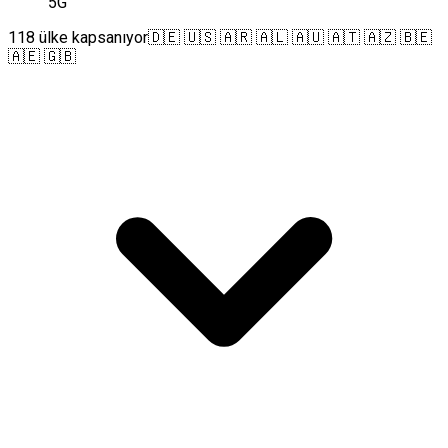
5G
118 ülke kapsanıyor
🇩🇪 🇺🇸 🇦🇷 🇦🇱 🇦🇺 🇦🇹 🇦🇿 🇧🇪
🇦🇪 🇬🇧