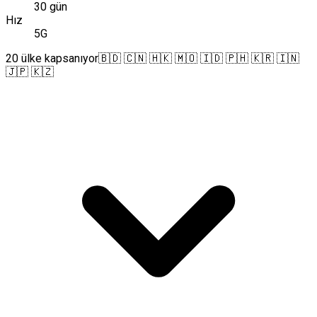
30 gün
Hız
5G
20 ülke kapsanıyor
🇧🇩 🇨🇳 🇭🇰 🇲🇴 🇮🇩 🇵🇭 🇰🇷 🇮🇳
🇯🇵 🇰🇿