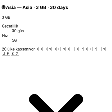
🌐
Asia
—
Asia · 3 GB · 30 days
3 GB
Geçerlilik
30 gün
Hız
5G
20 ülke kapsanıyor
🇧🇩 🇨🇳 🇭🇰 🇲🇴 🇮🇩 🇵🇭 🇰🇷 🇮🇳
🇯🇵 🇰🇿