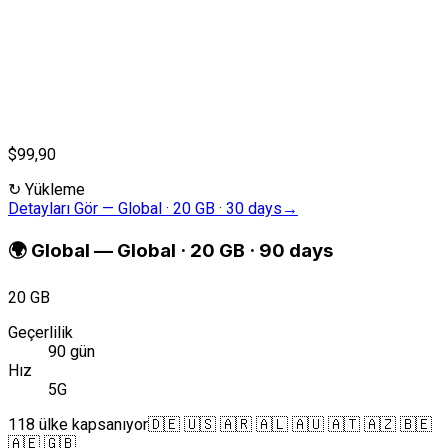
$99,90
↻
Yükleme
Detayları Gör
—
Global · 20 GB · 30 days
→
🌍
Global
—
Global · 20 GB · 90 days
20 GB
Geçerlilik
90 gün
Hız
5G
118 ülke kapsanıyor
🇩🇪 🇺🇸 🇦🇷 🇦🇱 🇦🇺 🇦🇹 🇦🇿 🇧🇪
🇦🇪 🇬🇧