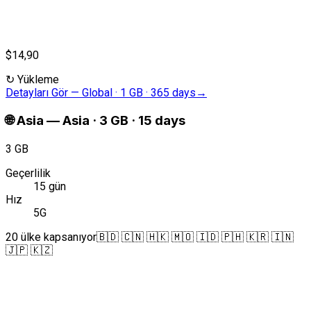
$14,90
↻
Yükleme
Detayları Gör
—
Global · 1 GB · 365 days
→
🌐
Asia
—
Asia · 3 GB · 15 days
3 GB
Geçerlilik
15 gün
Hız
5G
20 ülke kapsanıyor
🇧🇩 🇨🇳 🇭🇰 🇲🇴 🇮🇩 🇵🇭 🇰🇷 🇮🇳
🇯🇵 🇰🇿