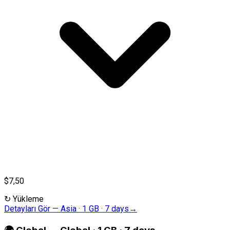
$7,50
↻
Yükleme
Detayları Gör
—
Asia · 1 GB · 7 days
→