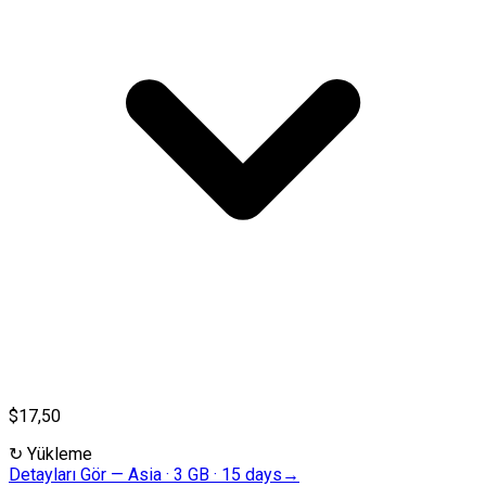
$17,50
↻
Yükleme
Detayları Gör
—
Asia · 3 GB · 15 days
→