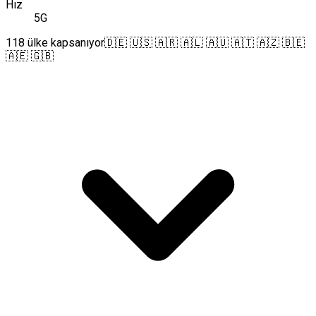
Hız
5G
118 ülke kapsanıyor
🇩🇪 🇺🇸 🇦🇷 🇦🇱 🇦🇺 🇦🇹 🇦🇿 🇧🇪
🇦🇪 🇬🇧