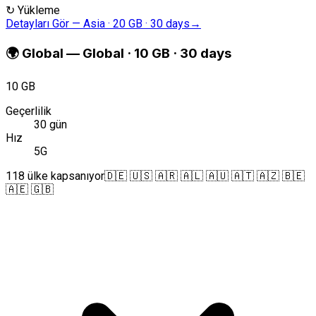
↻
Yükleme
Detayları Gör
—
Asia · 20 GB · 30 days
→
🌍
Global
—
Global · 10 GB · 30 days
10 GB
Geçerlilik
30 gün
Hız
5G
118 ülke kapsanıyor
🇩🇪 🇺🇸 🇦🇷 🇦🇱 🇦🇺 🇦🇹 🇦🇿 🇧🇪
🇦🇪 🇬🇧