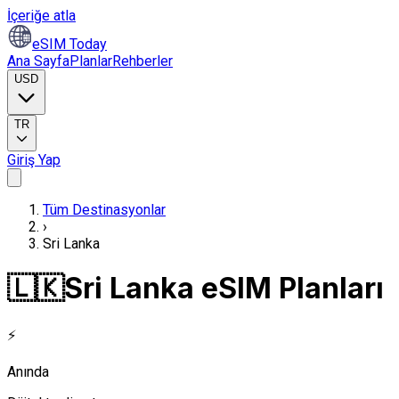
İçeriğe atla
eSIM Today
Ana Sayfa
Planlar
Rehberler
USD
TR
Giriş Yap
Tüm Destinasyonlar
›
Sri Lanka
🇱🇰
Sri Lanka eSIM Planları
⚡
Anında