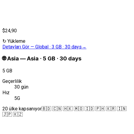
$24,90
↻
Yükleme
Detayları Gör
—
Global · 3 GB · 30 days
→
🌐
Asia
—
Asia · 5 GB · 30 days
5 GB
Geçerlilik
30 gün
Hız
5G
20 ülke kapsanıyor
🇧🇩 🇨🇳 🇭🇰 🇲🇴 🇮🇩 🇵🇭 🇰🇷 🇮🇳
🇯🇵 🇰🇿