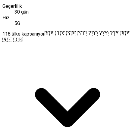
Geçerlilik
30 gün
Hız
5G
118 ülke kapsanıyor
🇩🇪 🇺🇸 🇦🇷 🇦🇱 🇦🇺 🇦🇹 🇦🇿 🇧🇪
🇦🇪 🇬🇧