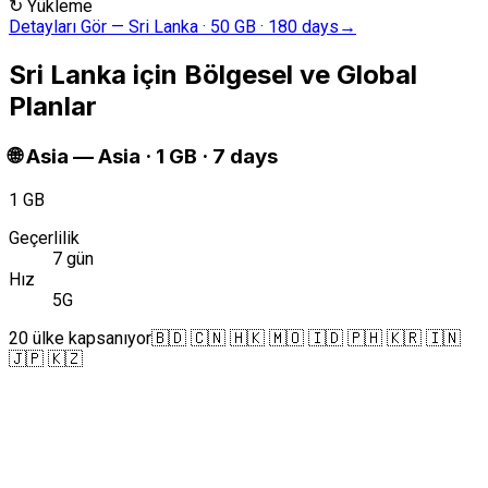
↻
Yükleme
Detayları Gör
—
Sri Lanka · 50 GB · 180 days
→
Sri Lanka için Bölgesel ve Global
Planlar
🌐
Asia
—
Asia · 1 GB · 7 days
1 GB
Geçerlilik
7 gün
Hız
5G
20 ülke kapsanıyor
🇧🇩 🇨🇳 🇭🇰 🇲🇴 🇮🇩 🇵🇭 🇰🇷 🇮🇳
🇯🇵 🇰🇿