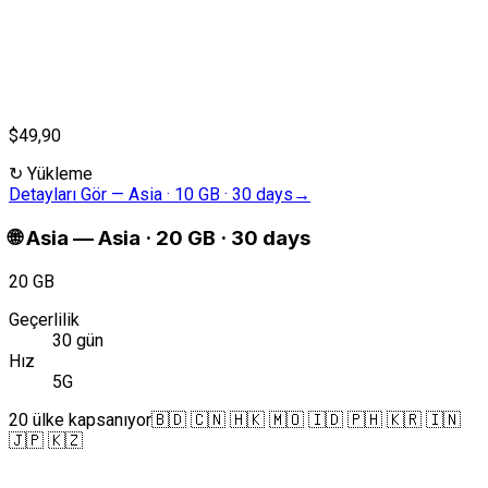
$49,90
↻
Yükleme
Detayları Gör
—
Asia · 10 GB · 30 days
→
🌐
Asia
—
Asia · 20 GB · 30 days
20 GB
Geçerlilik
30 gün
Hız
5G
20 ülke kapsanıyor
🇧🇩 🇨🇳 🇭🇰 🇲🇴 🇮🇩 🇵🇭 🇰🇷 🇮🇳
🇯🇵 🇰🇿