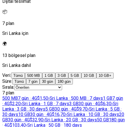
Dijital teslimat
📦
7 plan
Sri Lanka için
🌍
13 bölgesel plan
Sri Lanka dahil
Veri
:
Tümü
500 MB
1 GB
3 GB
5 GB
10 GB
10 GB+
Süre
:
Tümü
7 gün
30 gün
180 gün
Sırala
:
7 plan
500 MB
7 gün · 4G
$1,50
›
Sri Lanka · 500 MB · 7 days
1 GB
7 gün
· 4G
$2,20
›
Sri Lanka · 1 GB · 7 days
3 GB
30 gün · 4G
$6,30
›
Sri
Lanka · 3 GB · 30 days
5 GB
30 gün · 4G
$9,70
›
Sri Lanka · 5 GB ·
30 days
10 GB
30 gün · 4G
$16,70
›
Sri Lanka · 10 GB · 30 days
20
GB
30 gün · 4G
$32,90
›
Sri Lanka · 20 GB · 30 days
50 GB
180 gün
· 4G
$103,40
›
Sri Lanka · 50 GB · 180 days