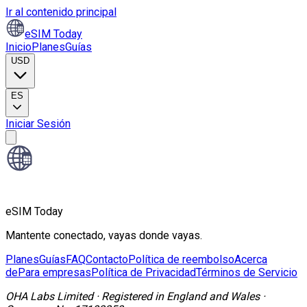
Ir al contenido principal
eSIM Today
Inicio
Planes
Guías
USD
ES
Iniciar Sesión
eSIM Today
Mantente conectado, vayas donde vayas.
Planes
Guías
FAQ
Contacto
Política de reembolso
Acerca
de
Para empresas
Política de Privacidad
Términos de Servicio
OHA Labs Limited
·
Registered in
England and Wales
·