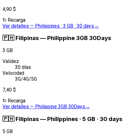
4,90 $
↻
Recarga
Ver detalles
—
Philippines · 3 GB · 30 days
→
🇵🇭
Filipinas
—
Philippine 3GB 30Days
3 GB
Validez
30 días
Velocidad
3G/4G/5G
7,40 $
↻
Recarga
Ver detalles
—
Philippine 3GB 30Days
→
🇵🇭
Filipinas
—
Philippines · 5 GB · 30 days
5 GB