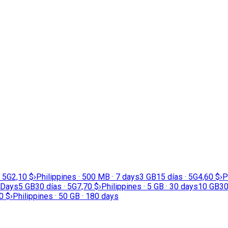
· 5G
2,10 $
›
Philippines · 500 MB · 7 days
3 GB
15 días · 5G
4,60 $
›
P
0Days
5 GB
30 días · 5G
7,70 $
›
Philippines · 5 GB · 30 days
10 GB
30
0 $
›
Philippines · 50 GB · 180 days