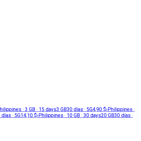
hilippines · 3 GB · 15 days
3 GB
30 días · 5G
4,90 $
›
Philippines ·
 días · 5G
14,10 $
›
Philippines · 10 GB · 30 days
20 GB
30 días ·