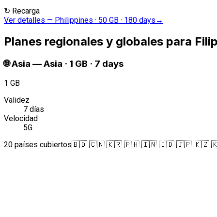
↻
Recarga
Ver detalles
—
Philippines · 50 GB · 180 days
→
Planes regionales y globales para Fili
🌐
Asia
—
Asia · 1 GB · 7 days
1 GB
Validez
7 días
Velocidad
5G
20 países cubiertos
🇧🇩 🇨🇳 🇰🇷 🇵🇭 🇮🇳 🇮🇩 🇯🇵 🇰🇿 