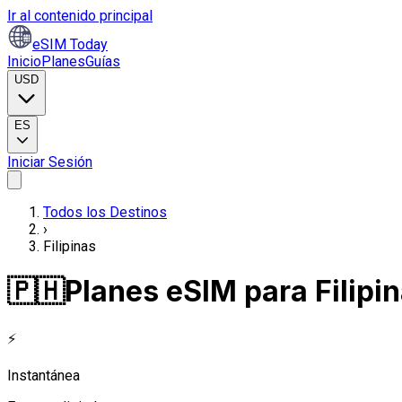
Ir al contenido principal
eSIM Today
Inicio
Planes
Guías
USD
ES
Iniciar Sesión
Todos los Destinos
›
Filipinas
🇵🇭
Planes eSIM para Filipi
⚡
Instantánea