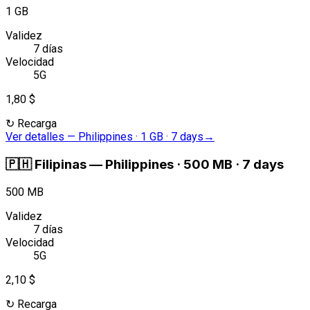
1 GB
Validez
7 días
Velocidad
5G
1,80 $
↻
Recarga
Ver detalles
—
Philippines · 1 GB · 7 days
→
🇵🇭
Filipinas
—
Philippines · 500 MB · 7 days
500 MB
Validez
7 días
Velocidad
5G
2,10 $
↻
Recarga