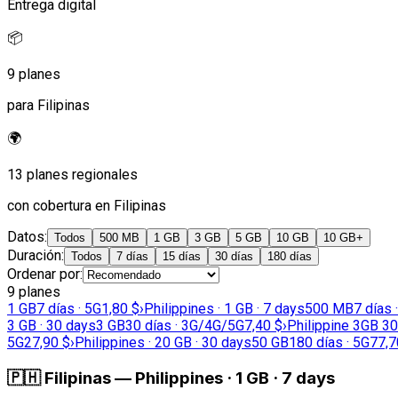
Entrega digital
📦
9 planes
para Filipinas
🌍
13 planes regionales
con cobertura en Filipinas
Datos
:
Todos
500 MB
1 GB
3 GB
5 GB
10 GB
10 GB+
Duración
:
Todos
7 días
15 días
30 días
180 días
Ordenar por
:
9 planes
1 GB
7 días · 5G
1,80 $
›
Philippines · 1 GB · 7 days
500 MB
7 días 
3 GB · 30 days
3 GB
30 días · 3G/4G/5G
7,40 $
›
Philippine 3GB 3
5G
27,90 $
›
Philippines · 20 GB · 30 days
50 GB
180 días · 5G
77,7
🇵🇭
Filipinas
—
Philippines · 1 GB · 7 days