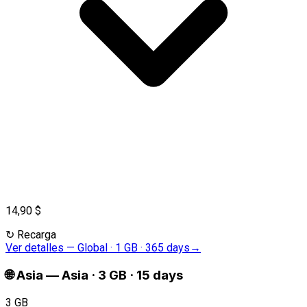
14,90 $
↻
Recarga
Ver detalles
—
Global · 1 GB · 365 days
→
🌐
Asia
—
Asia · 3 GB · 15 days
3 GB