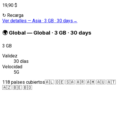
19,90 $
↻
Recarga
Ver detalles
—
Asia · 3 GB · 30 days
→
🌍
Global
—
Global · 3 GB · 30 days
3 GB
Validez
30 días
Velocidad
5G
118 países cubiertos
🇦🇱 🇩🇪 🇸🇦 🇦🇷 🇦🇲 🇦🇺 🇦🇹
🇦🇿 🇧🇪 🇧🇴