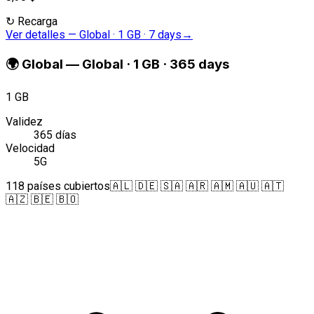
↻
Recarga
Ver detalles
—
Global · 1 GB · 7 days
→
🌍
Global
—
Global · 1 GB · 365 days
1 GB
Validez
365 días
Velocidad
5G
118 países cubiertos
🇦🇱 🇩🇪 🇸🇦 🇦🇷 🇦🇲 🇦🇺 🇦🇹
🇦🇿 🇧🇪 🇧🇴