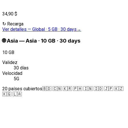
34,90 $
↻
Recarga
Ver detalles
—
Global · 5 GB · 30 days
→
🌐
Asia
—
Asia · 10 GB · 30 days
10 GB
Validez
30 días
Velocidad
5G
20 países cubiertos
🇧🇩 🇨🇳 🇰🇷 🇵🇭 🇮🇳 🇮🇩 🇯🇵 🇰🇿
🇰🇬 🇱🇦