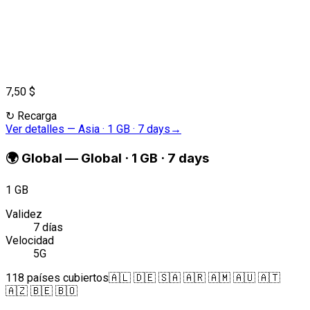
7,50 $
↻
Recarga
Ver detalles
—
Asia · 1 GB · 7 days
→
🌍
Global
—
Global · 1 GB · 7 days
1 GB
Validez
7 días
Velocidad
5G
118 países cubiertos
🇦🇱 🇩🇪 🇸🇦 🇦🇷 🇦🇲 🇦🇺 🇦🇹
🇦🇿 🇧🇪 🇧🇴