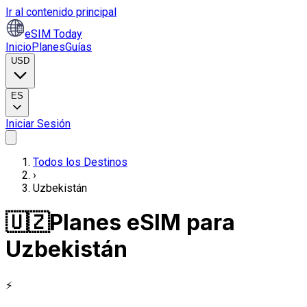
Ir al contenido principal
eSIM Today
Inicio
Planes
Guías
USD
ES
Iniciar Sesión
Todos los Destinos
›
Uzbekistán
🇺🇿
Planes eSIM para
Uzbekistán
⚡