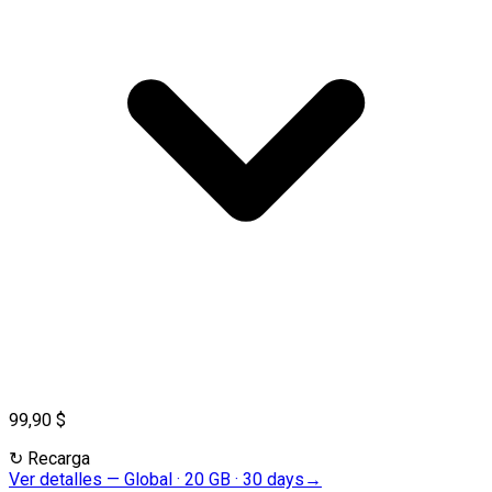
99,90 $
↻
Recarga
Ver detalles
—
Global · 20 GB · 30 days
→