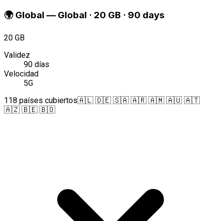
🌍
Global
—
Global · 20 GB · 90 days
20 GB
Validez
90 días
Velocidad
5G
118 países cubiertos
🇦🇱 🇩🇪 🇸🇦 🇦🇷 🇦🇲 🇦🇺 🇦🇹
🇦🇿 🇧🇪 🇧🇴