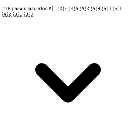
118 países cubiertos
🇦🇱 🇩🇪 🇸🇦 🇦🇷 🇦🇲 🇦🇺 🇦🇹
🇦🇿 🇧🇪 🇧🇴