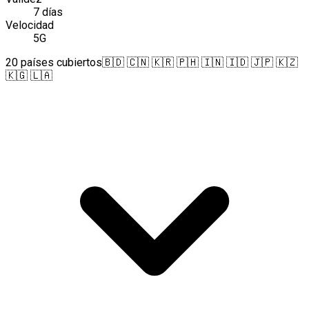
7 días
Velocidad
5G
20 países cubiertos
🇧🇩 🇨🇳 🇰🇷 🇵🇭 🇮🇳 🇮🇩 🇯🇵 🇰🇿
🇰🇬 🇱🇦