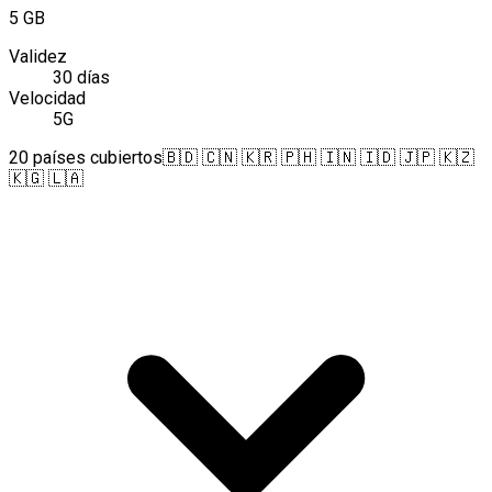
5 GB
Validez
30 días
Velocidad
5G
20 países cubiertos
🇧🇩 🇨🇳 🇰🇷 🇵🇭 🇮🇳 🇮🇩 🇯🇵 🇰🇿
🇰🇬 🇱🇦