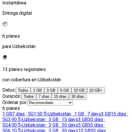
Instantánea
Entrega digital
📦
6 planes
para Uzbekistán
🌍
13 planes regionales
con cobertura en Uzbekistán
Datos
:
Todos
1 GB
3 GB
5 GB
10 GB
10 GB+
Duración
:
Todos
7 días
15 días
30 días
Ordenar por
:
6 planes
1 GB
7 días · 5G
1,50 $
›
Uzbekistan · 1 GB · 7 days
3 GB
15 días ·
5G
3,90 $
›
Uzbekistan · 3 GB · 15 days
3 GB
30 días ·
5G
4,00 $
›
Uzbekistan · 3 GB · 30 days
5 GB
30 días ·
5G
6,10 $
›
Uzbekistan · 5 GB · 30 days
10 GB
30 días ·