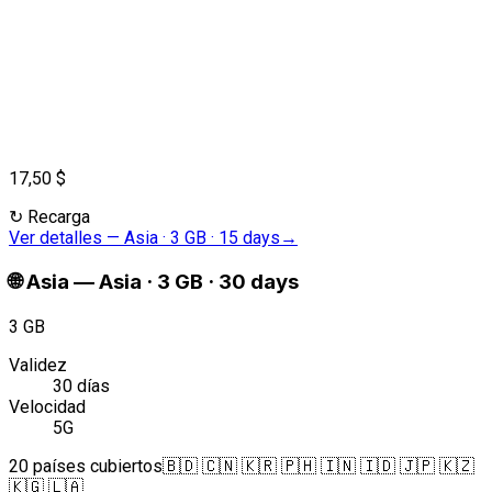
17,50 $
↻
Recarga
Ver detalles
—
Asia · 3 GB · 15 days
→
🌐
Asia
—
Asia · 3 GB · 30 days
3 GB
Validez
30 días
Velocidad
5G
20 países cubiertos
🇧🇩 🇨🇳 🇰🇷 🇵🇭 🇮🇳 🇮🇩 🇯🇵 🇰🇿
🇰🇬 🇱🇦