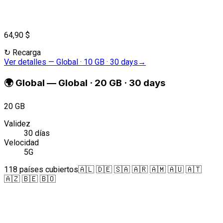
64,90 $
↻
Recarga
Ver detalles
—
Global · 10 GB · 30 days
→
🌍
Global
—
Global · 20 GB · 30 days
20 GB
Validez
30 días
Velocidad
5G
118 países cubiertos
🇦🇱 🇩🇪 🇸🇦 🇦🇷 🇦🇲 🇦🇺 🇦🇹
🇦🇿 🇧🇪 🇧🇴