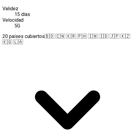
Validez
15 días
Velocidad
5G
20 países cubiertos
🇧🇩 🇨🇳 🇰🇷 🇵🇭 🇮🇳 🇮🇩 🇯🇵 🇰🇿
🇰🇬 🇱🇦