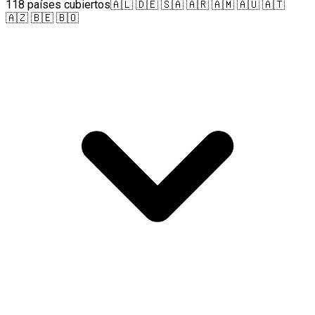
118 países cubiertos
🇦🇱 🇩🇪 🇸🇦 🇦🇷 🇦🇲 🇦🇺 🇦🇹
🇦🇿 🇧🇪 🇧🇴