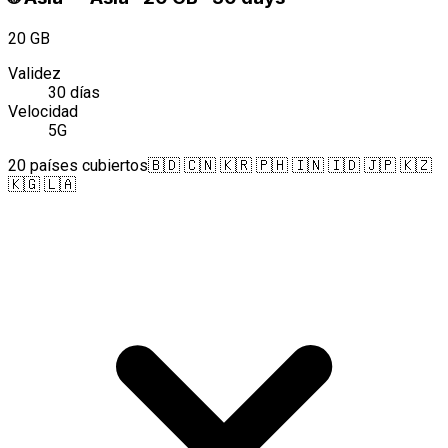
20 GB
Validez
30 días
Velocidad
5G
20 países cubiertos
🇧🇩 🇨🇳 🇰🇷 🇵🇭 🇮🇳 🇮🇩 🇯🇵 🇰🇿
🇰🇬 🇱🇦