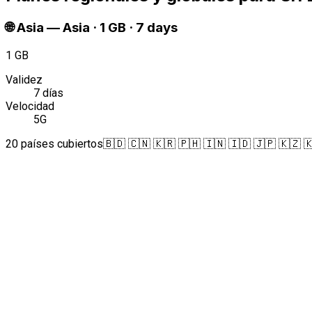
🌐
Asia
—
Asia · 1 GB · 7 days
1 GB
Validez
7 días
Velocidad
5G
20 países cubiertos
🇧🇩 🇨🇳 🇰🇷 🇵🇭 🇮🇳 🇮🇩 🇯🇵 🇰🇿 