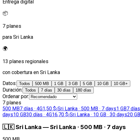
Entrega digital
📦
7 planes
para Sri Lanka
🌍
13 planes regionales
con cobertura en Sri Lanka
Datos
:
Todos
500 MB
1 GB
3 GB
5 GB
10 GB
10 GB+
Duración
:
Todos
7 días
30 días
180 días
Ordenar por
:
7 planes
500 MB
7 días · 4G
1,50 $
›
Sri Lanka · 500 MB · 7 days
1 GB
7 días
days
10 GB
30 días · 4G
16,70 $
›
Sri Lanka · 10 GB · 30 days
20 G
🇱🇰
Sri Lanka
—
Sri Lanka · 500 MB · 7 days
500 MB