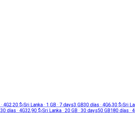
 · 4G
2,20 $
›
Sri Lanka · 1 GB · 7 days
3 GB
30 días · 4G
6,30 $
›
Sri La
B
30 días · 4G
32,90 $
›
Sri Lanka · 20 GB · 30 days
50 GB
180 días · 