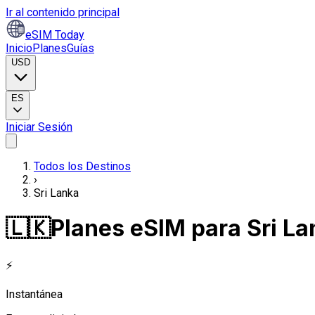
Ir al contenido principal
eSIM Today
Inicio
Planes
Guías
USD
ES
Iniciar Sesión
Todos los Destinos
›
Sri Lanka
🇱🇰
Planes eSIM para Sri La
⚡
Instantánea