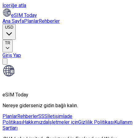
İçeriğe atla
eSIM Today
Ana Sayfa
Planlar
Rehberler
USD
TR
Giriş Yap
eSIM Today
Nereye giderseniz gidin bağlı kalın.
Planlar
Rehberler
SSS
İletişim
İade
Politikası
Hakkımızda
İşletmeler için
Gizlilik Politikası
Kullanım
Şartları