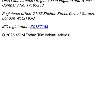
OHA Labs Limited
·
Registered in
England and Wales
·
Company No.
17183250
Registered office:
71-75 Shelton Street, Covent Garden,
London WC2H 9JQ
ICO registration:
ZC137188
© 2026 eSIM Today. Tüm hakları saklıdır.