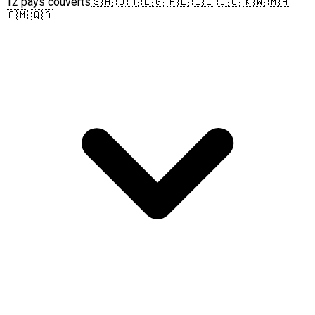
12 pays couverts
🇸🇦 🇧🇭 🇪🇬 🇦🇪 🇮🇱 🇯🇴 🇰🇼 🇲🇦
🇴🇲 🇶🇦