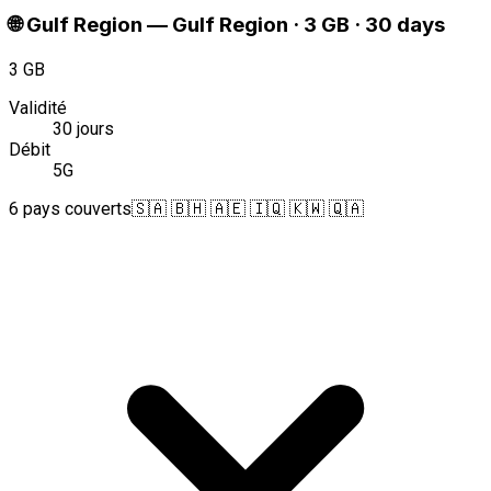
🌐
Gulf Region
—
Gulf Region · 3 GB · 30 days
3 GB
Validité
30 jours
Débit
5G
6 pays couverts
🇸🇦 🇧🇭 🇦🇪 🇮🇶 🇰🇼 🇶🇦