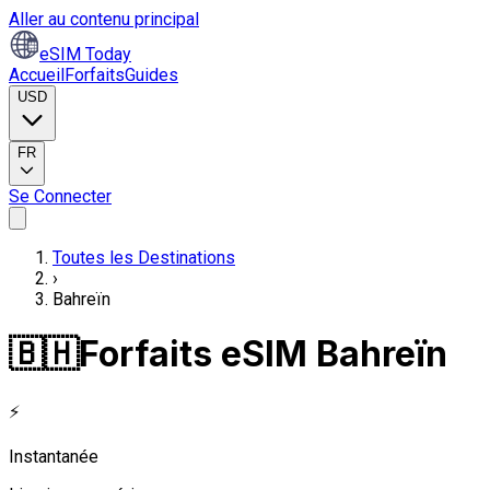
Aller au contenu principal
eSIM Today
Accueil
Forfaits
Guides
USD
FR
Se Connecter
Toutes les Destinations
›
Bahreïn
🇧🇭
Forfaits eSIM Bahreïn
⚡
Instantanée