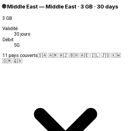
🌐
Middle East
—
Middle East · 3 GB · 30 days
3 GB
Validité
30 jours
Débit
5G
11 pays couverts
🇸🇦 🇦🇲 🇦🇿 🇧🇭 🇦🇪 🇮🇱 🇯🇴 🇰🇼
🇴🇲 🇶🇦