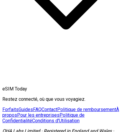
eSIM Today
Restez connecté, où que vous voyagiez.
Forfaits
Guides
FAQ
Contact
Politique de remboursement
À
propos
Pour les entreprises
Politique de
Confidentialité
Conditions d'Utilisation
OHA Labs Limited
·
Registered in
England and Wales
·