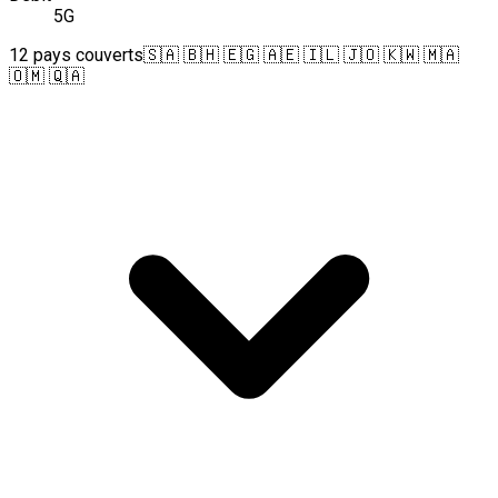
5G
12 pays couverts
🇸🇦 🇧🇭 🇪🇬 🇦🇪 🇮🇱 🇯🇴 🇰🇼 🇲🇦
🇴🇲 🇶🇦