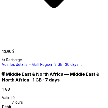
13,90 $
↻
Recharge
Voir les détails
—
Gulf Region · 3 GB · 30 days
→
🌐
Middle East & North Africa
—
Middle East &
North Africa · 1 GB · 7 days
1 GB
Validité
7 jours
Débit