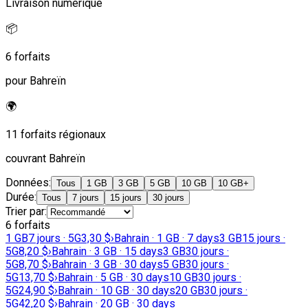
Livraison numérique
📦
6 forfaits
pour Bahreïn
🌍
11 forfaits régionaux
couvrant Bahreïn
Données
:
Tous
1 GB
3 GB
5 GB
10 GB
10 GB+
Durée
:
Tous
7 jours
15 jours
30 jours
Trier par
:
6 forfaits
1 GB
7 jours · 5G
3,30 $
›
Bahrain · 1 GB · 7 days
3 GB
15 jours ·
5G
8,20 $
›
Bahrain · 3 GB · 15 days
3 GB
30 jours ·
5G
8,70 $
›
Bahrain · 3 GB · 30 days
5 GB
30 jours ·
5G
13,70 $
›
Bahrain · 5 GB · 30 days
10 GB
30 jours ·
5G
24,90 $
›
Bahrain · 10 GB · 30 days
20 GB
30 jours ·
5G
42,20 $
›
Bahrain · 20 GB · 30 days