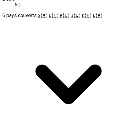
5G
6 pays couverts
🇸🇦 🇧🇭 🇦🇪 🇮🇶 🇰🇼 🇶🇦