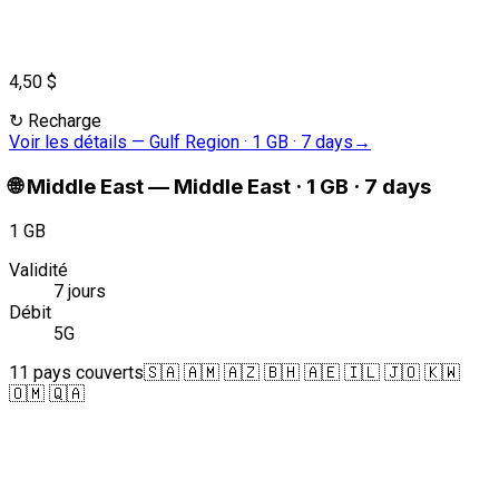
4,50 $
↻
Recharge
Voir les détails
—
Gulf Region · 1 GB · 7 days
→
🌐
Middle East
—
Middle East · 1 GB · 7 days
1 GB
Validité
7 jours
Débit
5G
11 pays couverts
🇸🇦 🇦🇲 🇦🇿 🇧🇭 🇦🇪 🇮🇱 🇯🇴 🇰🇼
🇴🇲 🇶🇦