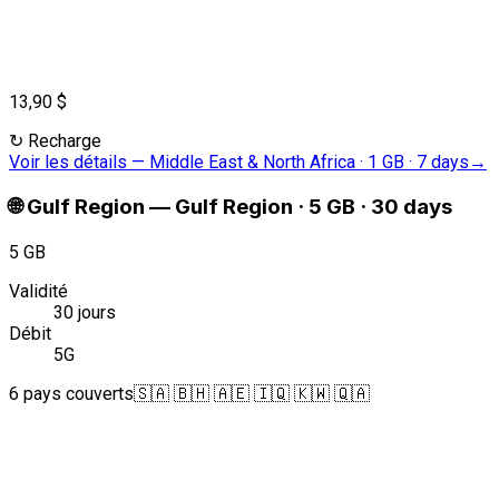
13,90 $
↻
Recharge
Voir les détails
—
Middle East & North Africa · 1 GB · 7 days
→
🌐
Gulf Region
—
Gulf Region · 5 GB · 30 days
5 GB
Validité
30 jours
Débit
5G
6 pays couverts
🇸🇦 🇧🇭 🇦🇪 🇮🇶 🇰🇼 🇶🇦