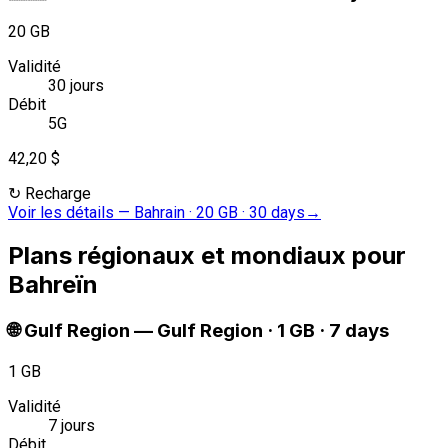
20 GB
Validité
30 jours
Débit
5G
42,20 $
↻
Recharge
Voir les détails
—
Bahrain · 20 GB · 30 days
→
Plans régionaux et mondiaux pour
Bahreïn
🌐
Gulf Region
—
Gulf Region · 1 GB · 7 days
1 GB
Validité
7 jours
Débit