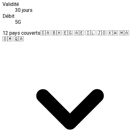
Validité
30 jours
Débit
5G
12 pays couverts
🇸🇦 🇧🇭 🇪🇬 🇦🇪 🇮🇱 🇯🇴 🇰🇼 🇲🇦
🇴🇲 🇶🇦