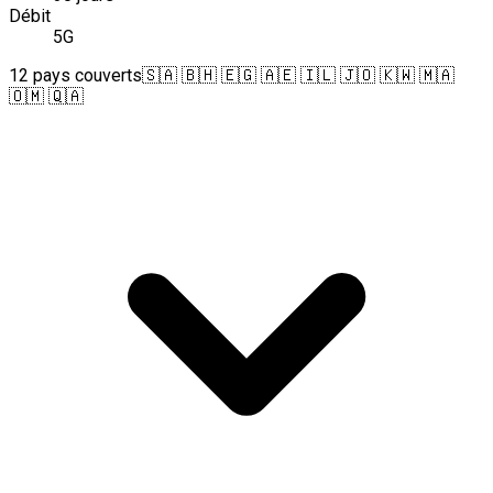
Débit
5G
12 pays couverts
🇸🇦 🇧🇭 🇪🇬 🇦🇪 🇮🇱 🇯🇴 🇰🇼 🇲🇦
🇴🇲 🇶🇦