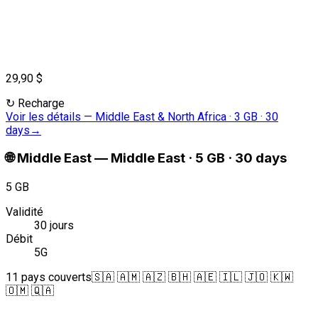
29,90 $
↻
Recharge
Voir les détails
—
Middle East & North Africa · 3 GB · 30
days
→
🌐
Middle East
—
Middle East · 5 GB · 30 days
5 GB
Validité
30 jours
Débit
5G
11 pays couverts
🇸🇦 🇦🇲 🇦🇿 🇧🇭 🇦🇪 🇮🇱 🇯🇴 🇰🇼
🇴🇲 🇶🇦