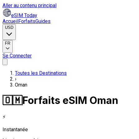
Aller au contenu principal
eSIM Today
Accueil
Forfaits
Guides
USD
FR
Se Connecter
Toutes les Destinations
›
Oman
🇴🇲
Forfaits eSIM Oman
⚡
Instantanée