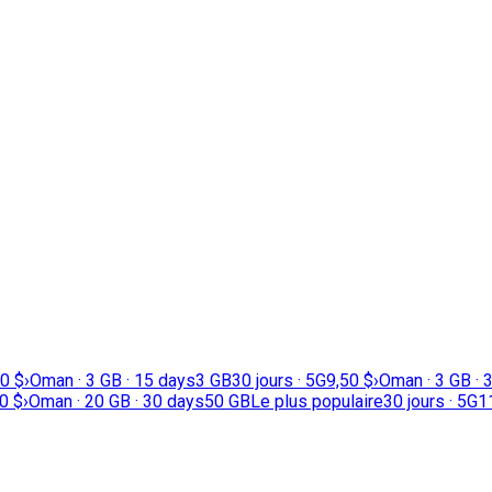
90 $
›
Oman · 3 GB · 15 days
3 GB
30 jours · 5G
9,50 $
›
Oman · 3 GB · 
0 $
›
Oman · 20 GB · 30 days
50 GB
Le plus populaire
30 jours · 5G
1