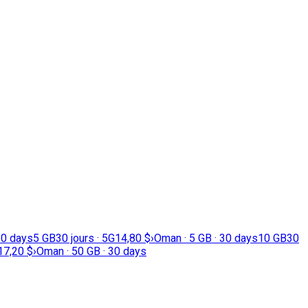
30 days
5 GB
30 jours · 5G
14,80 $
›
Oman · 5 GB · 30 days
10 GB
30
17,20 $
›
Oman · 50 GB · 30 days