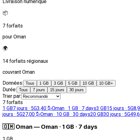
Livraison numérique
📦
7 forfaits
pour Oman
🌍
14 forfaits régionaux
couvrant Oman
Données
:
Tous
1 GB
3 GB
5 GB
10 GB
10 GB+
Durée
:
Tous
7 jours
15 jours
30 jours
Trier par
:
7 forfaits
1 GB
7 jours · 5G
3,40 $
›
Oman · 1 GB · 7 days
3 GB
15 jours · 5G
8,
jours · 5G
27,00 $
›
Oman · 10 GB · 30 days
20 GB
30 jours · 5G
49,6
🇴🇲
Oman
—
Oman · 1 GB · 7 days
1 GB