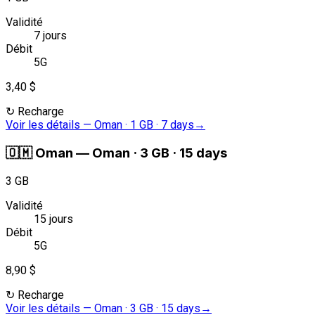
Validité
7 jours
Débit
5G
3,40 $
↻
Recharge
Voir les détails
—
Oman · 1 GB · 7 days
→
🇴🇲
Oman
—
Oman · 3 GB · 15 days
3 GB
Validité
15 jours
Débit
5G
8,90 $
↻
Recharge
Voir les détails
—
Oman · 3 GB · 15 days
→