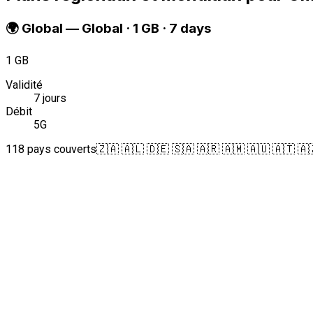
🌍
Global
—
Global · 1 GB · 7 days
1 GB
Validité
7 jours
Débit
5G
118 pays couverts
🇿🇦 🇦🇱 🇩🇪 🇸🇦 🇦🇷 🇦🇲 🇦🇺 🇦🇹 🇦