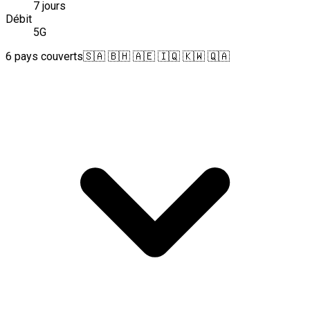
7 jours
Débit
5G
6 pays couverts
🇸🇦 🇧🇭 🇦🇪 🇮🇶 🇰🇼 🇶🇦