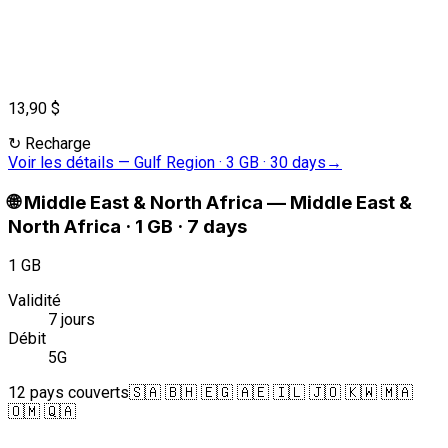
13,90 $
↻
Recharge
Voir les détails
—
Gulf Region · 3 GB · 30 days
→
🌐
Middle East & North Africa
—
Middle East &
North Africa · 1 GB · 7 days
1 GB
Validité
7 jours
Débit
5G
12 pays couverts
🇸🇦 🇧🇭 🇪🇬 🇦🇪 🇮🇱 🇯🇴 🇰🇼 🇲🇦
🇴🇲 🇶🇦