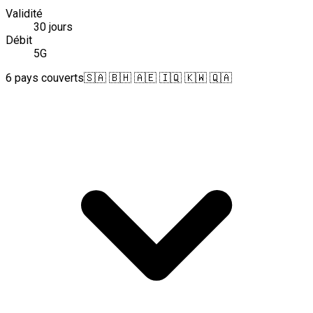
Validité
30 jours
Débit
5G
6 pays couverts
🇸🇦 🇧🇭 🇦🇪 🇮🇶 🇰🇼 🇶🇦