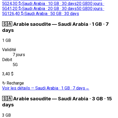
5G
24,30 $
›
Saudi Arabia · 10 GB · 30 days
20 GB
30 jours ·
5G
41,20 $
›
Saudi Arabia · 20 GB · 30 days
50 GB
30 jours ·
5G
126,40 $
›
Saudi Arabia · 50 GB · 30 days
🇸🇦
Arabie saoudite
—
Saudi Arabia · 1 GB · 7
days
1 GB
Validité
7 jours
Débit
5G
3,40 $
↻
Recharge
Voir les détails
—
Saudi Arabia · 1 GB · 7 days
→
🇸🇦
Arabie saoudite
—
Saudi Arabia · 3 GB · 15
days
3 GB