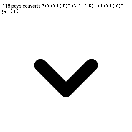
118 pays couverts
🇿🇦 🇦🇱 🇩🇪 🇸🇦 🇦🇷 🇦🇲 🇦🇺 🇦🇹
🇦🇿 🇧🇪