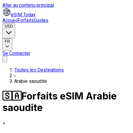
Aller au contenu principal
eSIM Today
Accueil
Forfaits
Guides
USD
FR
Se Connecter
Toutes les Destinations
›
Arabie saoudite
🇸🇦
Forfaits eSIM Arabie
saoudite
⚡