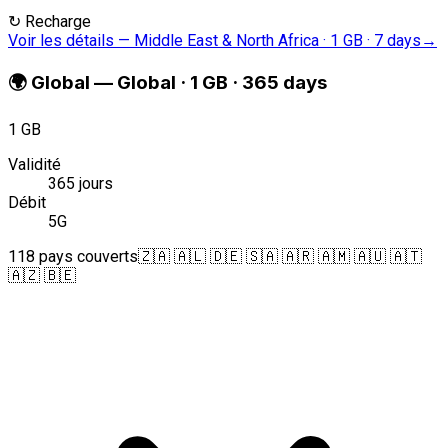
↻
Recharge
Voir les détails
—
Middle East & North Africa · 1 GB · 7 days
→
🌍
Global
—
Global · 1 GB · 365 days
1 GB
Validité
365 jours
Débit
5G
118 pays couverts
🇿🇦 🇦🇱 🇩🇪 🇸🇦 🇦🇷 🇦🇲 🇦🇺 🇦🇹
🇦🇿 🇧🇪