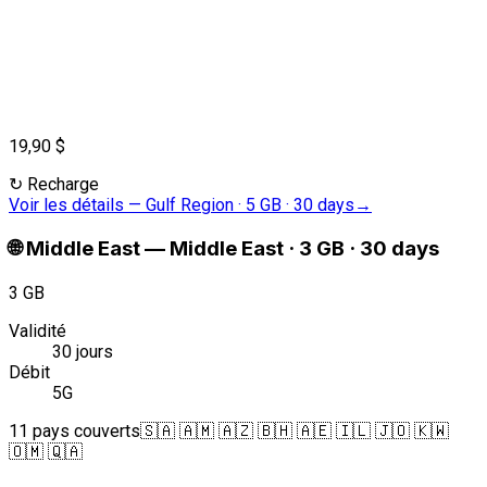
19,90 $
↻
Recharge
Voir les détails
—
Gulf Region · 5 GB · 30 days
→
🌐
Middle East
—
Middle East · 3 GB · 30 days
3 GB
Validité
30 jours
Débit
5G
11 pays couverts
🇸🇦 🇦🇲 🇦🇿 🇧🇭 🇦🇪 🇮🇱 🇯🇴 🇰🇼
🇴🇲 🇶🇦