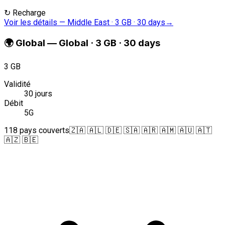
↻
Recharge
Voir les détails
—
Middle East · 3 GB · 30 days
→
🌍
Global
—
Global · 3 GB · 30 days
3 GB
Validité
30 jours
Débit
5G
118 pays couverts
🇿🇦 🇦🇱 🇩🇪 🇸🇦 🇦🇷 🇦🇲 🇦🇺 🇦🇹
🇦🇿 🇧🇪