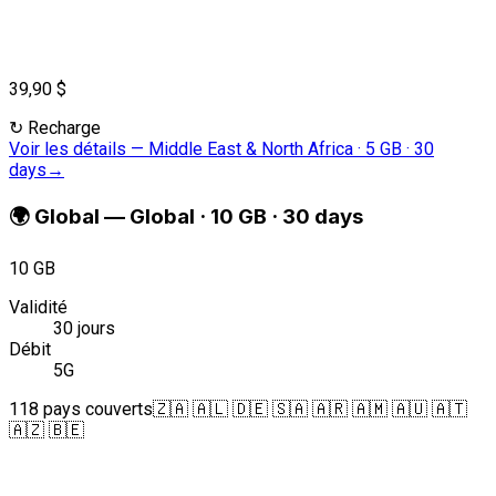
39,90 $
↻
Recharge
Voir les détails
—
Middle East & North Africa · 5 GB · 30
days
→
🌍
Global
—
Global · 10 GB · 30 days
10 GB
Validité
30 jours
Débit
5G
118 pays couverts
🇿🇦 🇦🇱 🇩🇪 🇸🇦 🇦🇷 🇦🇲 🇦🇺 🇦🇹
🇦🇿 🇧🇪