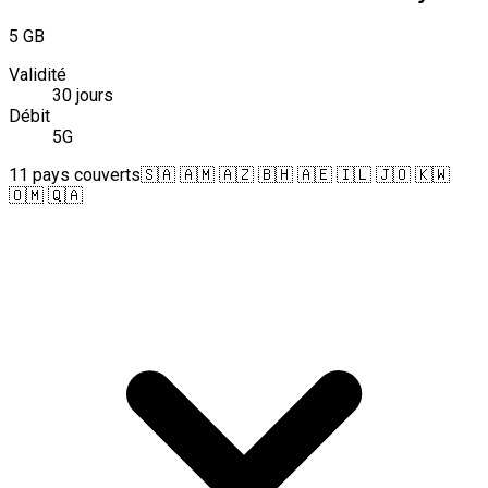
5 GB
Validité
30 jours
Débit
5G
11 pays couverts
🇸🇦 🇦🇲 🇦🇿 🇧🇭 🇦🇪 🇮🇱 🇯🇴 🇰🇼
🇴🇲 🇶🇦