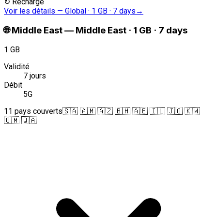
↻
Recharge
Voir les détails
—
Global · 1 GB · 7 days
→
🌐
Middle East
—
Middle East · 1 GB · 7 days
1 GB
Validité
7 jours
Débit
5G
11 pays couverts
🇸🇦 🇦🇲 🇦🇿 🇧🇭 🇦🇪 🇮🇱 🇯🇴 🇰🇼
🇴🇲 🇶🇦