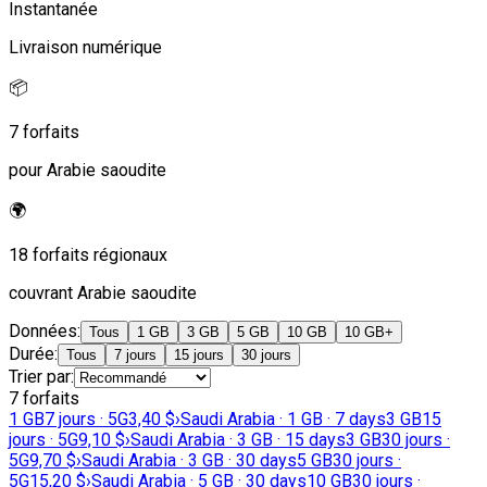
Instantanée
Livraison numérique
📦
7 forfaits
pour Arabie saoudite
🌍
18 forfaits régionaux
couvrant Arabie saoudite
Données
:
Tous
1 GB
3 GB
5 GB
10 GB
10 GB+
Durée
:
Tous
7 jours
15 jours
30 jours
Trier par
:
7 forfaits
1 GB
7 jours · 5G
3,40 $
›
Saudi Arabia · 1 GB · 7 days
3 GB
15
jours · 5G
9,10 $
›
Saudi Arabia · 3 GB · 15 days
3 GB
30 jours ·
5G
9,70 $
›
Saudi Arabia · 3 GB · 30 days
5 GB
30 jours ·
5G
15,20 $
›
Saudi Arabia · 5 GB · 30 days
10 GB
30 jours ·