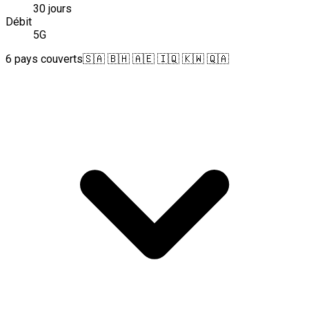
30 jours
Débit
5G
6 pays couverts
🇸🇦 🇧🇭 🇦🇪 🇮🇶 🇰🇼 🇶🇦