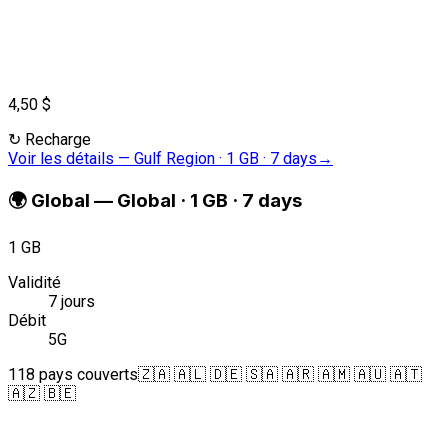
4,50 $
↻
Recharge
Voir les détails
—
Gulf Region · 1 GB · 7 days
→
🌍
Global
—
Global · 1 GB · 7 days
1 GB
Validité
7 jours
Débit
5G
118 pays couverts
🇿🇦 🇦🇱 🇩🇪 🇸🇦 🇦🇷 🇦🇲 🇦🇺 🇦🇹
🇦🇿 🇧🇪