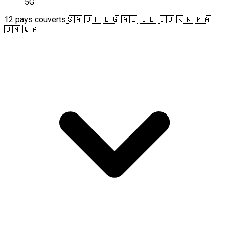
5G
12 pays couverts
🇸🇦 🇧🇭 🇪🇬 🇦🇪 🇮🇱 🇯🇴 🇰🇼 🇲🇦
🇴🇲 🇶🇦