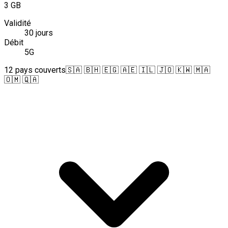
3 GB
Validité
30 jours
Débit
5G
12 pays couverts
🇸🇦 🇧🇭 🇪🇬 🇦🇪 🇮🇱 🇯🇴 🇰🇼 🇲🇦
🇴🇲 🇶🇦