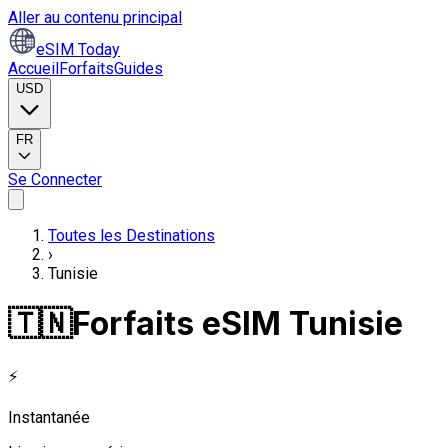
Aller au contenu principal
eSIM Today
Accueil
Forfaits
Guides
USD
FR
Se Connecter
Toutes les Destinations
›
Tunisie
🇹🇳
Forfaits eSIM Tunisie
⚡
Instantanée