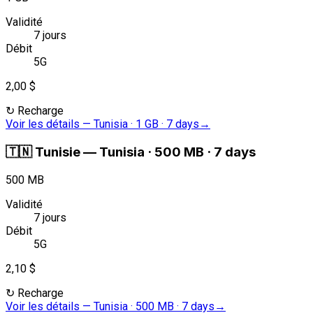
Validité
7 jours
Débit
5G
2,00 $
↻
Recharge
Voir les détails
—
Tunisia · 1 GB · 7 days
→
🇹🇳
Tunisie
—
Tunisia · 500 MB · 7 days
500 MB
Validité
7 jours
Débit
5G
2,10 $
↻
Recharge
Voir les détails
—
Tunisia · 500 MB · 7 days
→