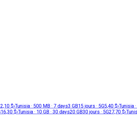
G
2,10 $
›
Tunisia · 500 MB · 7 days
3 GB
15 jours · 5G
5,40 $
›
Tunisia 
G
16,30 $
›
Tunisia · 10 GB · 30 days
20 GB
30 jours · 5G
27,70 $
›
Tunis