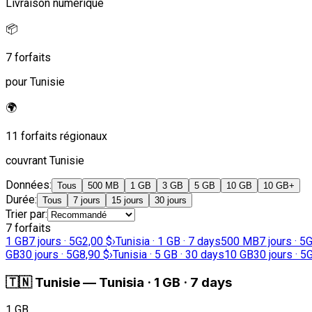
Livraison numérique
📦
7 forfaits
pour Tunisie
🌍
11 forfaits régionaux
couvrant Tunisie
Données
:
Tous
500 MB
1 GB
3 GB
5 GB
10 GB
10 GB+
Durée
:
Tous
7 jours
15 jours
30 jours
Trier par
:
7 forfaits
1 GB
7 jours · 5G
2,00 $
›
Tunisia · 1 GB · 7 days
500 MB
7 jours · 5
GB
30 jours · 5G
8,90 $
›
Tunisia · 5 GB · 30 days
10 GB
30 jours · 5
🇹🇳
Tunisie
—
Tunisia · 1 GB · 7 days
1 GB