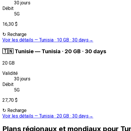
30 jours
Débit
5G
16,30 $
↻
Recharge
Voir les détails
—
Tunisia · 10 GB · 30 days
→
🇹🇳
Tunisie
—
Tunisia · 20 GB · 30 days
20 GB
Validité
30 jours
Débit
5G
27,70 $
↻
Recharge
Voir les détails
—
Tunisia · 20 GB · 30 days
→
Plans régionaux et mondiaux pour Tun