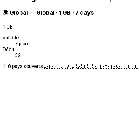
🌍
Global
—
Global · 1 GB · 7 days
1 GB
Validité
7 jours
Débit
5G
118 pays couverts
🇿🇦 🇦🇱 🇩🇪 🇸🇦 🇦🇷 🇦🇲 🇦🇺 🇦🇹 🇦