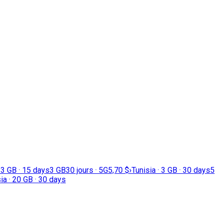
· 3 GB · 15 days
3 GB
30 jours · 5G
5,70 $
›
Tunisia · 3 GB · 30 days
5
ia · 20 GB · 30 days