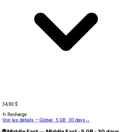
34,90 $
↻
Recharge
Voir les détails
—
Global · 5 GB · 30 days
→
🌐
Middle East
—
Middle East · 5 GB · 30 days