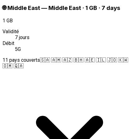
🌐
Middle East
—
Middle East · 1 GB · 7 days
1 GB
Validité
7 jours
Débit
5G
11 pays couverts
🇸🇦 🇦🇲 🇦🇿 🇧🇭 🇦🇪 🇮🇱 🇯🇴 🇰🇼
🇴🇲 🇶🇦