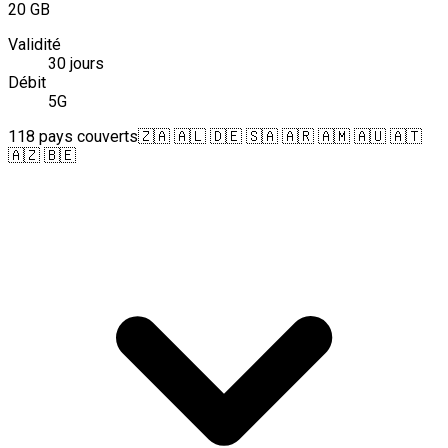
20 GB
Validité
30 jours
Débit
5G
118 pays couverts
🇿🇦 🇦🇱 🇩🇪 🇸🇦 🇦🇷 🇦🇲 🇦🇺 🇦🇹
🇦🇿 🇧🇪