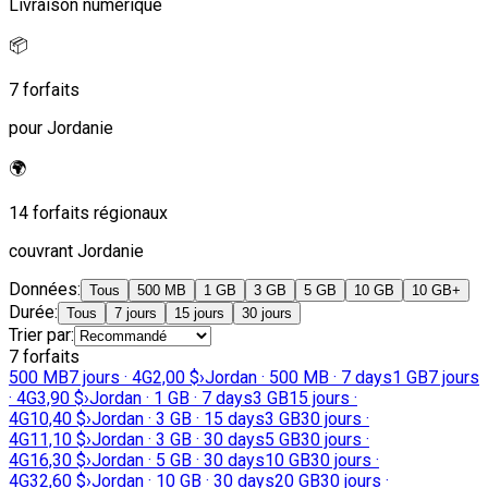
Livraison numérique
📦
7 forfaits
pour Jordanie
🌍
14 forfaits régionaux
couvrant Jordanie
Données
:
Tous
500 MB
1 GB
3 GB
5 GB
10 GB
10 GB+
Durée
:
Tous
7 jours
15 jours
30 jours
Trier par
:
7 forfaits
500 MB
7 jours · 4G
2,00 $
›
Jordan · 500 MB · 7 days
1 GB
7 jours
· 4G
3,90 $
›
Jordan · 1 GB · 7 days
3 GB
15 jours ·
4G
10,40 $
›
Jordan · 3 GB · 15 days
3 GB
30 jours ·
4G
11,10 $
›
Jordan · 3 GB · 30 days
5 GB
30 jours ·
4G
16,30 $
›
Jordan · 5 GB · 30 days
10 GB
30 jours ·
4G
32,60 $
›
Jordan · 10 GB · 30 days
20 GB
30 jours ·