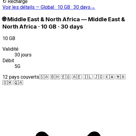
↻
Recharge
Voir les détails
—
Global · 10 GB · 30 days
→
🌐
Middle East & North Africa
—
Middle East &
North Africa · 10 GB · 30 days
10 GB
Validité
30 jours
Débit
5G
12 pays couverts
🇸🇦 🇧🇭 🇪🇬 🇦🇪 🇮🇱 🇯🇴 🇰🇼 🇲🇦
🇴🇲 🇶🇦