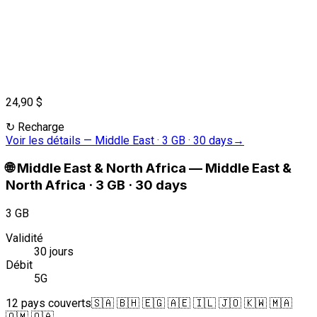
24,90 $
↻
Recharge
Voir les détails
—
Middle East · 3 GB · 30 days
→
🌐
Middle East & North Africa
—
Middle East &
North Africa · 3 GB · 30 days
3 GB
Validité
30 jours
Débit
5G
12 pays couverts
🇸🇦 🇧🇭 🇪🇬 🇦🇪 🇮🇱 🇯🇴 🇰🇼 🇲🇦
🇴🇲 🇶🇦