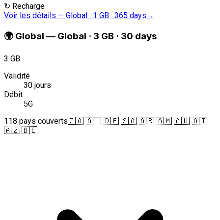
↻
Recharge
Voir les détails
—
Global · 1 GB · 365 days
→
🌍
Global
—
Global · 3 GB · 30 days
3 GB
Validité
30 jours
Débit
5G
118 pays couverts
🇿🇦 🇦🇱 🇩🇪 🇸🇦 🇦🇷 🇦🇲 🇦🇺 🇦🇹
🇦🇿 🇧🇪