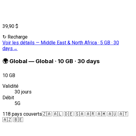
39,90 $
↻
Recharge
Voir les détails
—
Middle East & North Africa · 5 GB · 30
days
→
🌍
Global
—
Global · 10 GB · 30 days
10 GB
Validité
30 jours
Débit
5G
118 pays couverts
🇿🇦 🇦🇱 🇩🇪 🇸🇦 🇦🇷 🇦🇲 🇦🇺 🇦🇹
🇦🇿 🇧🇪