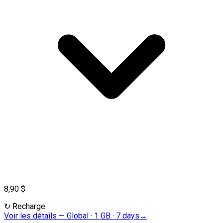
8,90 $
↻
Recharge
Voir les détails
—
Global · 1 GB · 7 days
→