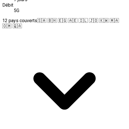
Débit
5G
12 pays couverts
🇸🇦 🇧🇭 🇪🇬 🇦🇪 🇮🇱 🇯🇴 🇰🇼 🇲🇦
🇴🇲 🇶🇦