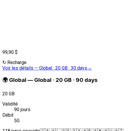
99,90 $
↻
Recharge
Voir les détails
—
Global · 20 GB · 30 days
→
🌍
Global
—
Global · 20 GB · 90 days
20 GB
Validité
90 jours
Débit
5G
118 pays couverts
🇿🇦 🇦🇱 🇩🇪 🇸🇦 🇦🇷 🇦🇲 🇦🇺 🇦🇹