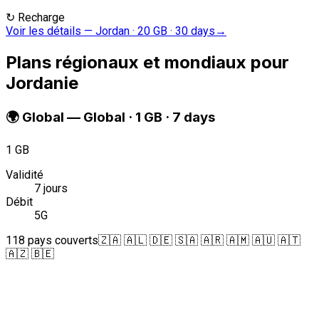
↻
Recharge
Voir les détails
—
Jordan · 20 GB · 30 days
→
Plans régionaux et mondiaux pour
Jordanie
🌍
Global
—
Global · 1 GB · 7 days
1 GB
Validité
7 jours
Débit
5G
118 pays couverts
🇿🇦 🇦🇱 🇩🇪 🇸🇦 🇦🇷 🇦🇲 🇦🇺 🇦🇹
🇦🇿 🇧🇪