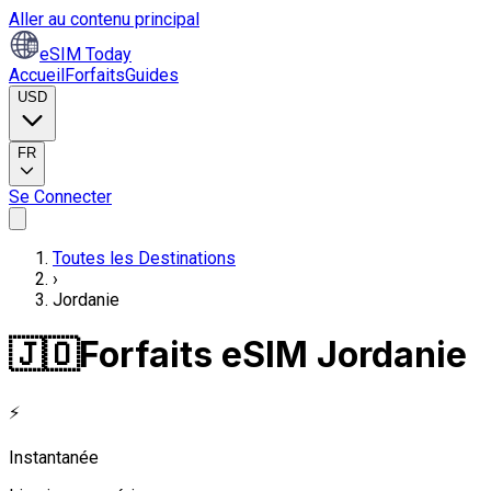
Aller au contenu principal
eSIM Today
Accueil
Forfaits
Guides
USD
FR
Se Connecter
Toutes les Destinations
›
Jordanie
🇯🇴
Forfaits eSIM Jordanie
⚡
Instantanée