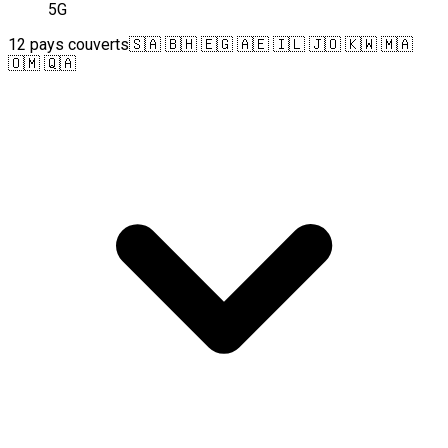
5G
12 pays couverts
🇸🇦 🇧🇭 🇪🇬 🇦🇪 🇮🇱 🇯🇴 🇰🇼 🇲🇦
🇴🇲 🇶🇦