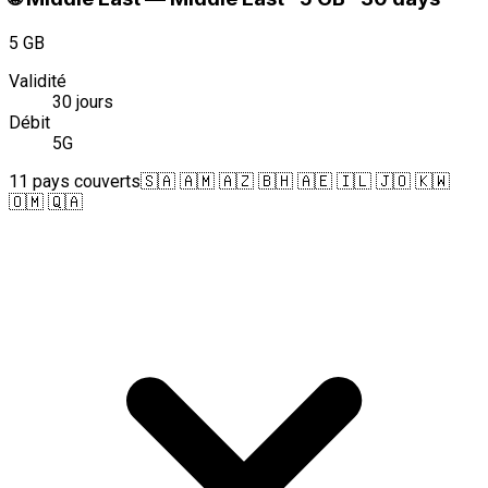
5 GB
Validité
30 jours
Débit
5G
11 pays couverts
🇸🇦 🇦🇲 🇦🇿 🇧🇭 🇦🇪 🇮🇱 🇯🇴 🇰🇼
🇴🇲 🇶🇦