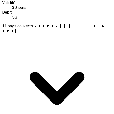
Validité
30 jours
Débit
5G
11 pays couverts
🇸🇦 🇦🇲 🇦🇿 🇧🇭 🇦🇪 🇮🇱 🇯🇴 🇰🇼
🇴🇲 🇶🇦