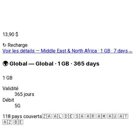
13,90 $
↻
Recharge
Voir les détails
—
Middle East & North Africa · 1 GB · 7 days
→
🌍
Global
—
Global · 1 GB · 365 days
1 GB
Validité
365 jours
Débit
5G
118 pays couverts
🇿🇦 🇦🇱 🇩🇪 🇸🇦 🇦🇷 🇦🇲 🇦🇺 🇦🇹
🇦🇿 🇧🇪