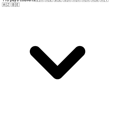
🇦🇿 🇧🇪