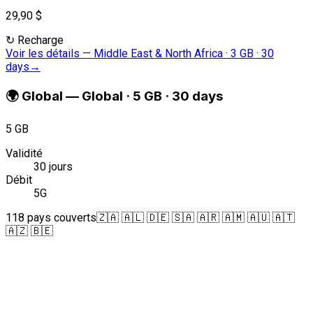
29,90 $
↻
Recharge
Voir les détails
—
Middle East & North Africa · 3 GB · 30
days
→
🌍
Global
—
Global · 5 GB · 30 days
5 GB
Validité
30 jours
Débit
5G
118 pays couverts
🇿🇦 🇦🇱 🇩🇪 🇸🇦 🇦🇷 🇦🇲 🇦🇺 🇦🇹
🇦🇿 🇧🇪