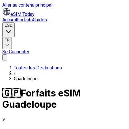
Aller au contenu principal
eSIM Today
Accueil
Forfaits
Guides
USD
FR
Se Connecter
Toutes les Destinations
›
Guadeloupe
🇬🇵
Forfaits eSIM
Guadeloupe
⚡