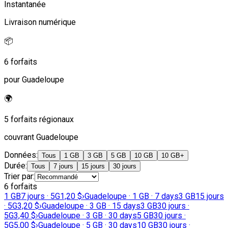
Instantanée
Livraison numérique
📦
6 forfaits
pour Guadeloupe
🌍
5 forfaits régionaux
couvrant Guadeloupe
Données
:
Tous
1 GB
3 GB
5 GB
10 GB
10 GB+
Durée
:
Tous
7 jours
15 jours
30 jours
Trier par
:
6 forfaits
1 GB
7 jours · 5G
1,20 $
›
Guadeloupe · 1 GB · 7 days
3 GB
15 jours
· 5G
3,20 $
›
Guadeloupe · 3 GB · 15 days
3 GB
30 jours ·
5G
3,40 $
›
Guadeloupe · 3 GB · 30 days
5 GB
30 jours ·
5G
5,00 $
›
Guadeloupe · 5 GB · 30 days
10 GB
30 jours ·