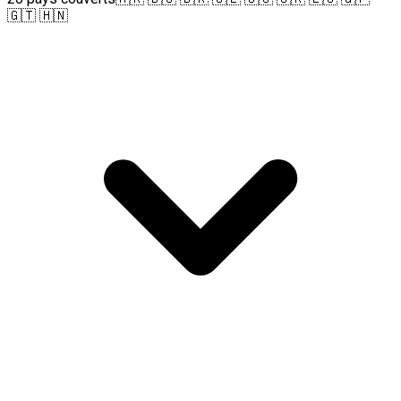
🇬🇹 🇭🇳