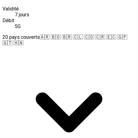
Validité
7 jours
Débit
5G
20 pays couverts
🇦🇷 🇧🇴 🇧🇷 🇨🇱 🇨🇴 🇨🇷 🇪🇨 🇬🇵
🇬🇹 🇭🇳