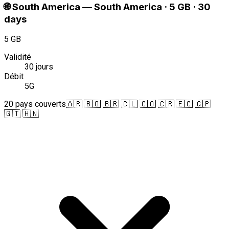
🌐
South America
—
South America · 5 GB · 30
days
5 GB
Validité
30 jours
Débit
5G
20 pays couverts
🇦🇷 🇧🇴 🇧🇷 🇨🇱 🇨🇴 🇨🇷 🇪🇨 🇬🇵
🇬🇹 🇭🇳