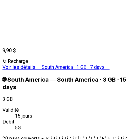
9,90 $
↻
Recharge
Voir les détails
—
South America · 1 GB · 7 days
→
🌐
South America
—
South America · 3 GB · 15
days
3 GB
Validité
15 jours
Débit
5G
20 pays couverts
🇦🇷 🇧🇴 🇧🇷 🇨🇱 🇨🇴 🇨🇷 🇪🇨 🇬🇵