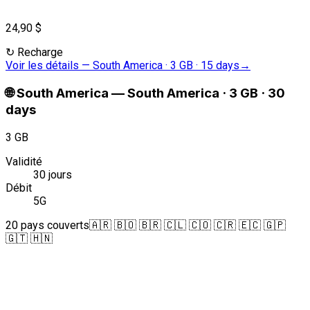
24,90 $
↻
Recharge
Voir les détails
—
South America · 3 GB · 15 days
→
🌐
South America
—
South America · 3 GB · 30
days
3 GB
Validité
30 jours
Débit
5G
20 pays couverts
🇦🇷 🇧🇴 🇧🇷 🇨🇱 🇨🇴 🇨🇷 🇪🇨 🇬🇵
🇬🇹 🇭🇳