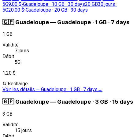
5G
9,00 $
›
Guadeloupe · 10 GB · 30 days
20 GB
30 jours ·
5G
20,00 $
›
Guadeloupe · 20 GB · 30 days
🇬🇵
Guadeloupe
—
Guadeloupe · 1 GB · 7 days
1 GB
Validité
7 jours
Débit
5G
1,20 $
↻
Recharge
Voir les détails
—
Guadeloupe · 1 GB · 7 days
→
🇬🇵
Guadeloupe
—
Guadeloupe · 3 GB · 15 days
3 GB
Validité
15 jours
Débit