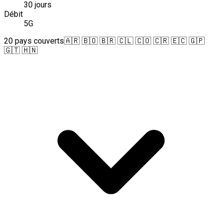
30 jours
Débit
5G
20 pays couverts
🇦🇷 🇧🇴 🇧🇷 🇨🇱 🇨🇴 🇨🇷 🇪🇨 🇬🇵
🇬🇹 🇭🇳