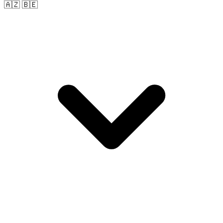
🇦🇿 🇧🇪