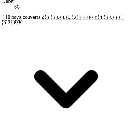
Débit
5G
118 pays couverts
🇿🇦 🇦🇱 🇩🇪 🇸🇦 🇦🇷 🇦🇲 🇦🇺 🇦🇹
🇦🇿 🇧🇪