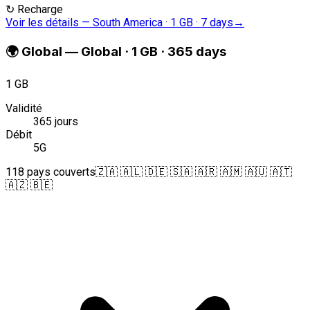
↻
Recharge
Voir les détails
—
South America · 1 GB · 7 days
→
🌍
Global
—
Global · 1 GB · 365 days
1 GB
Validité
365 jours
Débit
5G
118 pays couverts
🇿🇦 🇦🇱 🇩🇪 🇸🇦 🇦🇷 🇦🇲 🇦🇺 🇦🇹
🇦🇿 🇧🇪