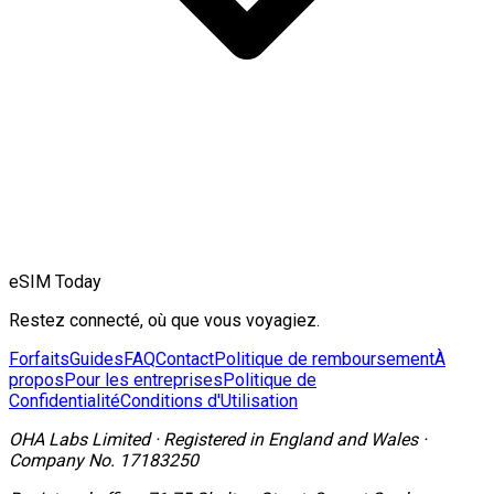
eSIM Today
Restez connecté, où que vous voyagiez.
Forfaits
Guides
FAQ
Contact
Politique de remboursement
À
propos
Pour les entreprises
Politique de
Confidentialité
Conditions d'Utilisation
OHA Labs Limited
·
Registered in
England and Wales
·
Company No.
17183250