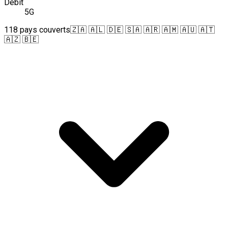
Débit
5G
118 pays couverts
🇿🇦 🇦🇱 🇩🇪 🇸🇦 🇦🇷 🇦🇲 🇦🇺 🇦🇹
🇦🇿 🇧🇪