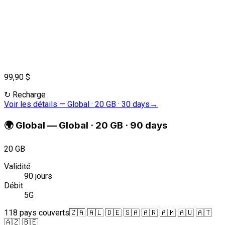
99,90 $
↻
Recharge
Voir les détails
—
Global · 20 GB · 30 days
→
🌍
Global
—
Global · 20 GB · 90 days
20 GB
Validité
90 jours
Débit
5G
118 pays couverts
🇿🇦 🇦🇱 🇩🇪 🇸🇦 🇦🇷 🇦🇲 🇦🇺 🇦🇹
🇦🇿 🇧🇪