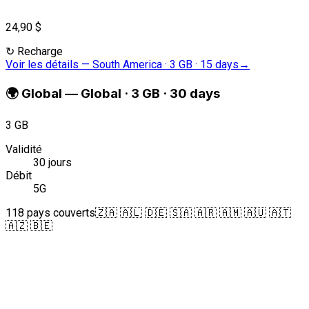
24,90 $
↻
Recharge
Voir les détails
—
South America · 3 GB · 15 days
→
🌍
Global
—
Global · 3 GB · 30 days
3 GB
Validité
30 jours
Débit
5G
118 pays couverts
🇿🇦 🇦🇱 🇩🇪 🇸🇦 🇦🇷 🇦🇲 🇦🇺 🇦🇹
🇦🇿 🇧🇪