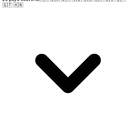
🇬🇹 🇭🇳