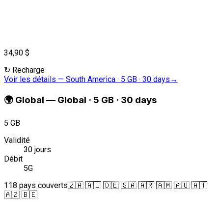
34,90 $
↻
Recharge
Voir les détails
—
South America · 5 GB · 30 days
→
🌍
Global
—
Global · 5 GB · 30 days
5 GB
Validité
30 jours
Débit
5G
118 pays couverts
🇿🇦 🇦🇱 🇩🇪 🇸🇦 🇦🇷 🇦🇲 🇦🇺 🇦🇹
🇦🇿 🇧🇪