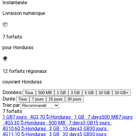
Instantanée
Livraison numérique
📦
7 forfaits
pour Honduras
🌍
12 forfaits régionaux
couvrant Honduras
Données
:
Tous
500 MB
1 GB
3 GB
5 GB
10 GB
10 GB+
Durée
:
Tous
7 jours
15 jours
30 jours
Trier par
:
7 forfaits
1 GB
7 jours · 4G
3,70 $
›
Honduras · 1 GB · 7 days
500 MB
7 jours
· 4G
5,30 $
›
Honduras · 500 MB · 7 days
3 GB
15 jours ·
4G
10,60 $
›
Honduras · 3 GB · 15 days
3 GB
30 jours ·
4G
11,10 $
›
Honduras · 3 GB · 30 days
5 GB
30 jours ·