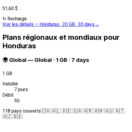
51,60 $
↻
Recharge
Voir les détails
—
Honduras · 20 GB · 30 days
→
Plans régionaux et mondiaux pour
Honduras
🌍
Global
—
Global · 1 GB · 7 days
1 GB
Validité
7 jours
Débit
5G
118 pays couverts
🇿🇦 🇦🇱 🇩🇪 🇸🇦 🇦🇷 🇦🇲 🇦🇺 🇦🇹
🇦🇿 🇧🇪