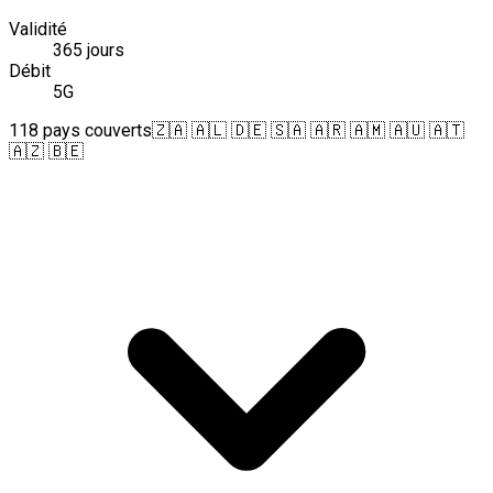
Validité
365 jours
Débit
5G
118 pays couverts
🇿🇦 🇦🇱 🇩🇪 🇸🇦 🇦🇷 🇦🇲 🇦🇺 🇦🇹
🇦🇿 🇧🇪