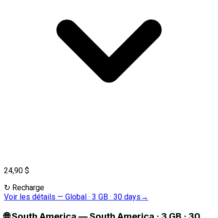
24,90 $
↻
Recharge
Voir les détails
—
Global · 3 GB · 30 days
→
🌐
South America
—
South America · 3 GB · 30