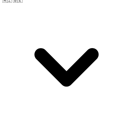
🇦🇿 🇧🇪