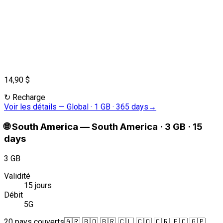
14,90 $
↻
Recharge
Voir les détails
—
Global · 1 GB · 365 days
→
🌐
South America
—
South America · 3 GB · 15
days
3 GB
Validité
15 jours
Débit
5G
20 pays couverts
🇦🇷 🇧🇴 🇧🇷 🇨🇱 🇨🇴 🇨🇷 🇪🇨 🇬🇵