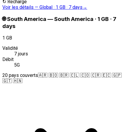
↻
Recharge
Voir les détails
—
Global · 1 GB · 7 days
→
🌐
South America
—
South America · 1 GB · 7
days
1 GB
Validité
7 jours
Débit
5G
20 pays couverts
🇦🇷 🇧🇴 🇧🇷 🇨🇱 🇨🇴 🇨🇷 🇪🇨 🇬🇵
🇬🇹 🇭🇳