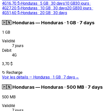
4G
16,70 $
›
Honduras · 5 GB · 30 days
10 GB
30 jours ·
4G
27,20 $
›
Honduras · 10 GB · 30 days
20 GB
30 jours ·
4G
51,60 $
›
Honduras · 20 GB · 30 days
🇭🇳
Honduras
—
Honduras · 1 GB · 7 days
1 GB
Validité
7 jours
Débit
4G
3,70 $
↻
Recharge
Voir les détails
—
Honduras · 1 GB · 7 days
→
🇭🇳
Honduras
—
Honduras · 500 MB · 7 days
500 MB
Validité
7 jours