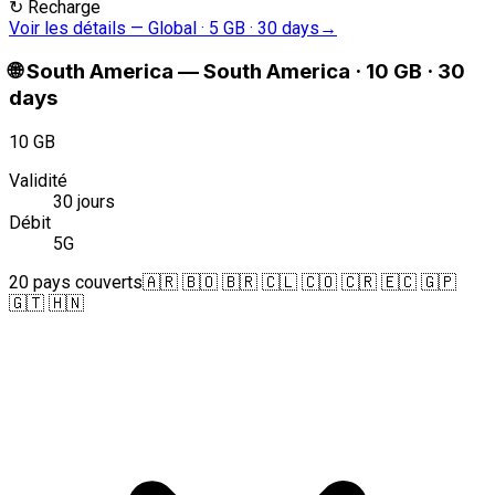
↻
Recharge
Voir les détails
—
Global · 5 GB · 30 days
→
🌐
South America
—
South America · 10 GB · 30
days
10 GB
Validité
30 jours
Débit
5G
20 pays couverts
🇦🇷 🇧🇴 🇧🇷 🇨🇱 🇨🇴 🇨🇷 🇪🇨 🇬🇵
🇬🇹 🇭🇳