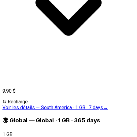
9,90 $
↻
Recharge
Voir les détails
—
South America · 1 GB · 7 days
→
🌍
Global
—
Global · 1 GB · 365 days
1 GB