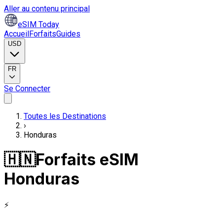
Aller au contenu principal
eSIM Today
Accueil
Forfaits
Guides
USD
FR
Se Connecter
Toutes les Destinations
›
Honduras
🇭🇳
Forfaits eSIM
Honduras
⚡