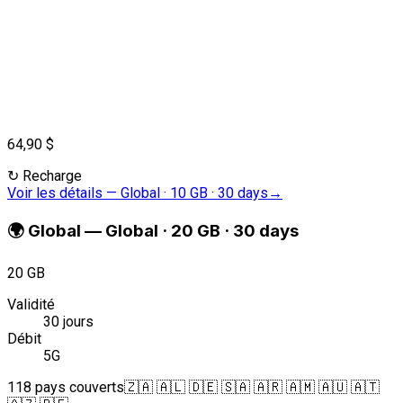
64,90 $
↻
Recharge
Voir les détails
—
Global · 10 GB · 30 days
→
🌍
Global
—
Global · 20 GB · 30 days
20 GB
Validité
30 jours
Débit
5G
118 pays couverts
🇿🇦 🇦🇱 🇩🇪 🇸🇦 🇦🇷 🇦🇲 🇦🇺 🇦🇹