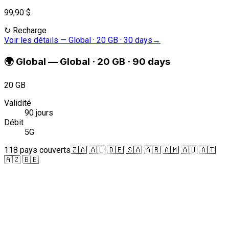
99,90 $
↻
Recharge
Voir les détails
—
Global · 20 GB · 30 days
→
🌍
Global
—
Global · 20 GB · 90 days
20 GB
Validité
90 jours
Débit
5G
118 pays couverts
🇿🇦 🇦🇱 🇩🇪 🇸🇦 🇦🇷 🇦🇲 🇦🇺 🇦🇹
🇦🇿 🇧🇪