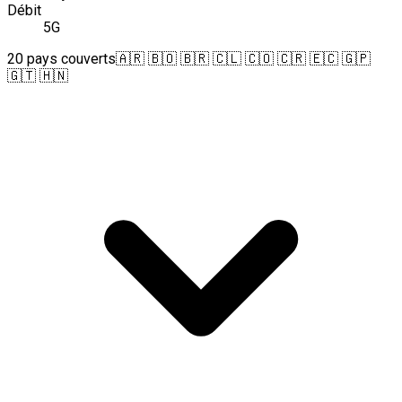
Débit
5G
20 pays couverts
🇦🇷 🇧🇴 🇧🇷 🇨🇱 🇨🇴 🇨🇷 🇪🇨 🇬🇵
🇬🇹 🇭🇳