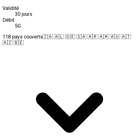
Validité
30 jours
Débit
5G
118 pays couverts
🇿🇦 🇦🇱 🇩🇪 🇸🇦 🇦🇷 🇦🇲 🇦🇺 🇦🇹
🇦🇿 🇧🇪