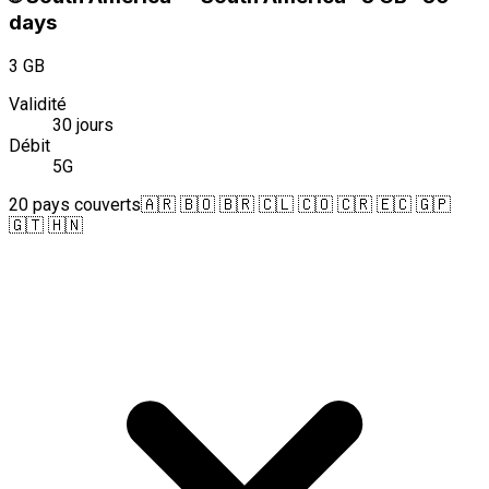
days
3 GB
Validité
30 jours
Débit
5G
20 pays couverts
🇦🇷 🇧🇴 🇧🇷 🇨🇱 🇨🇴 🇨🇷 🇪🇨 🇬🇵
🇬🇹 🇭🇳